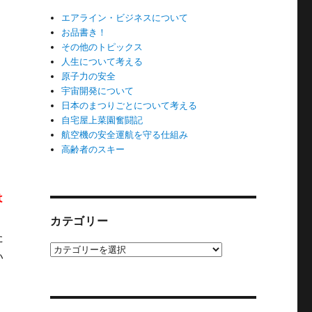
エアライン・ビジネスについて
お品書き！
その他のトピックス
人生について考える
原子力の安全
宇宙開発について
日本のまつりごとについて考える
自宅屋上菜園奮闘記
航空機の安全運航を守る仕組み
高齢者のスキー
は
カテゴリー
た
カ
い
テ
ゴ
リ
ー