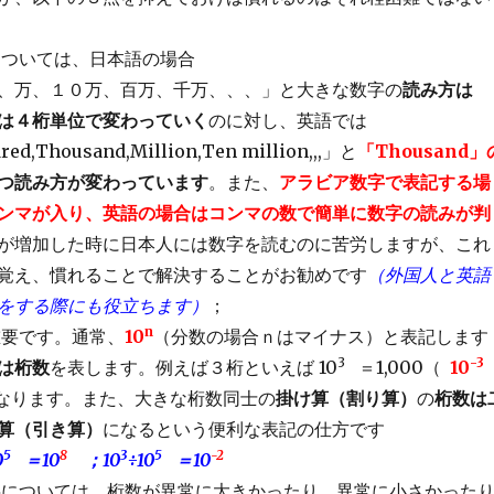
については、日本語の場合
、万、１０万、百万、千万、、、」と大きな数字の
読み方は
は４桁単位で変わっていく
のに対し、英語では
ed,Thousand,Million,Ten million,,,」と
「Thousand」
つ読み方が変わっています
。また、
アラビア数字で表記する場
ンマが入り、英語の場合はコンマの数で簡単に数字の読みが判
が増加した時に日本人には数字を読むのに苦労しますが、これ
覚え、慣れることで解決することがお勧めです
（外国人と英語
をする際にも役立ちます）
；
n
重要です。通常、
10
（分数の場合ｎはマイナス）と表記します
3
-3
は桁数
を表します。例えば３桁といえば 10
＝1,000（
10
なります。また、大きな桁数同士の
掛け算（割り算）
の
桁数は
算（引き算）
になるという便利な表記の仕方です
5
8
3
5
-2
0
＝10
；10
÷10
＝10
字については、桁数が異常に大きかったり、異常に小さかった