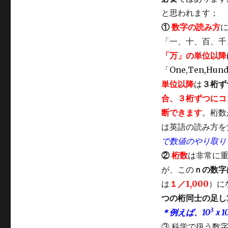
と思われます；
①
数字の読み方
「一、十、百、千
「万」の単位以降
「One,Ten,Hundr
単位以降
は
３桁ず
合、３桁ずつにコ
断できます
。桁数
は英語の読み方を
で数値のやり取り
②
桁数
は非常に
が、この
ｎの数字
は
１／1,000
）に
つの桁同士の足し
3
＊例えば、10
ｘ1
③ 科学で扱う数