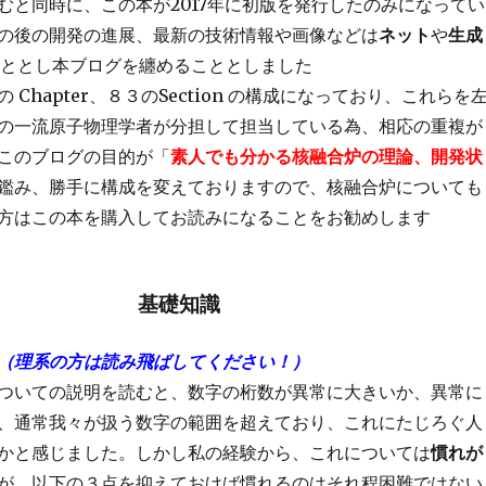
むと同時に、この本が2017年に初版を発行したのみになってい
の後の開発の進展、最新の技術情報や画像などは
ネット
や
生成
ととし本ブログを纏めることとしました
 Chapter、８３のSection の構成になっており、これらを
の一流原子物理学者が分担して担当している為、相応の重複が
このブログの目的が「
素人でも分かる核融合炉の理論、開発状
鑑み、勝手に構成を変えておりますので、核融合炉についても
方はこの本を購入してお読みになることをお勧めします
基礎知識
（理系の方は読み飛ばしてください！）
ついての説明を読むと、数字の桁数が異常に大きいか、異常に
、通常我々が扱う数字の範囲を超えており、これにたじろぐ人
かと感じました。しかし私の経験から、これについては
慣れが
が、以下の３点を抑えておけば慣れるのはそれ程困難ではない