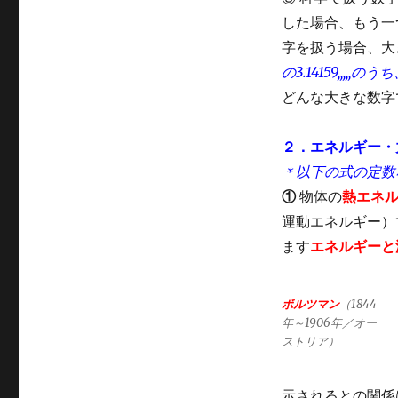
した場合、もう一
字を扱う場合、大
の3.14159,,,
どんな大きな数字
２．エネルギー・
＊以下の式の定数
①
物体の
熱エネ
運動エネルギー）
ます
エネルギーと
ボルツマン
（1844
年～1906年／オー
ストリア）
示されるとの関係