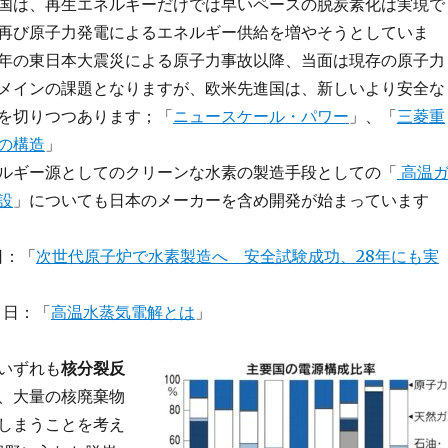
国は、再生エネルギーだけでは早いペースの脱炭素化は実現で
再び原子力発電によるエネルギー供給を増やそうとしていま
11年の東日本大震災による原子力事故以降、当面は現存の原子力
メインの課題となりますが、欧米先進国は、新しいより安全な
を切りつつあります；「
ニュースケール・パワー
」、「
三菱重
の構造
」
ルギー源としてのクリーンな水素の製造手段としての「
高温
設
」についても日本のメーカーを含め開発が始まっています
日：「
次世代原子炉で水素製造へ 安全試験成功、28年にも実
０日：「
高温水蒸気電解とは
」
いずれも
核分裂反
、大量の核廃棄物
しまうことを考え