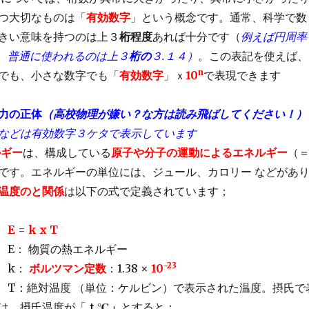
つ大切なものは「
有効数字
」という概念です。通常、科学で数
きい意味を持つのは上３
桁程度
あれば十分です（
例えば円周率
,,のうち、普通に使われるのは上３
桁の
３.１４）
。この表記を使えば、
n
でも、小さな数字でも「
有効数字
」ｘ
10
で表現できます
力の正体
（高校物理が嫌い？な方は読み飛ばしてください！）
などは有効数字３ケタで表示しています
ルギー
は、構成している
原子や分子の運動によるエネルギー
（
です。エネルギーの単位には、ジュール、カロリー などがあ
温度のと関係
は以下の式で定義されています；
E = k x T
E： 物質の熱エネルギー
-23
k：
ボルツマン定数
：1.38 ×
10
T：絶対温度 （単位：ケルビン）で表示された温度。摂氏で
は、摂氏温度が「
ｔ℃」
とすると；