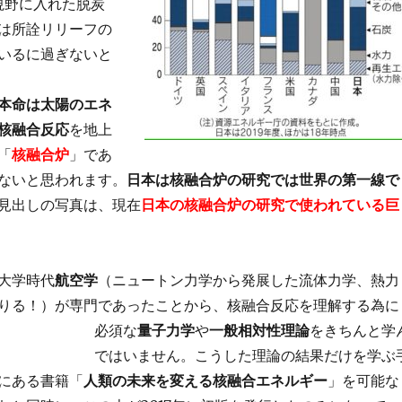
を視野に入れた脱炭
は所詮リリーフの
いるに過ぎないと
本命は太陽のエネ
核融合反応
を地上
「
核融合炉
」であ
ないと思われます。
日本は核融合炉の研究では世界の第一線で
見出しの写真は、現在
日本の核融合炉の研究で使われている巨
大学時代
航空学
（ニュートン力学から発展した流体力学、熱力
りる！）が専門であったことから、核融合反応を理解する為に
必須な
量子力学
や
一般相対性理論
をきちんと学
ではいません。こうした理論の結果だけを学ぶ
にある書籍「
人類の未来を変える核融合エネルギー
」を可能な