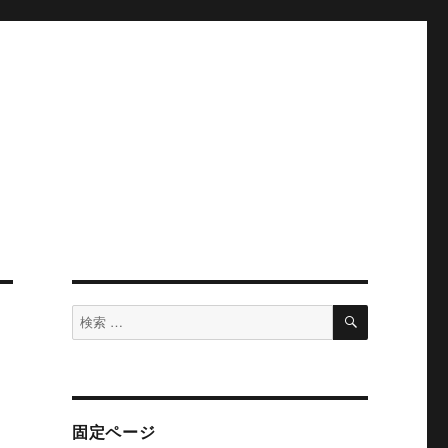
検
検
索
索
対
象:
固定ページ