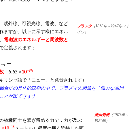
、紫外線、可視光線、電波、など
プランク
（1858年～1947年／
れますが、以下に示す様にエネル
イツ）
、
電磁波のエネルギーと周波数と
で定義されます；
ルギー
-34
数
：6.63 ×
10
ギリシャ語で「ニュー」と発音されます）
融合炉の具体的説明の中で、プラズマの加熱を「強力な高周
ことが出てきます
湯川秀樹
（1907年～
の核種同士を繋ぎ留める力で，力が及ぶ
1981年）
-15
１×
10
メートル）程度の極く近接した距