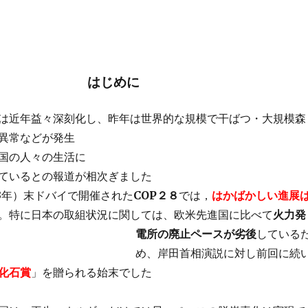
はじめに
は近年益々深刻化し、昨年は世界的な規模で干ば
つ・大規模森
異常などが発生
国の人々の生活に
ているとの報道が相次ぎました
23年）末ドバイで開催された
COP２８
では，
はかばかしい進展
。特に日本の取組状況に関しては、欧米先進国に比べて
火力発
電所の廃止ペースが劣後
している
め、岸田首相演説に対し前回に続
化石賞
」を贈られる始末でした