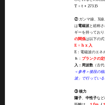
T = t + 273.15
②
ガンマ線、X線
は
電磁波
と総称さ
ギーを持っており
の関係
は以下の式
E = h x 入
E：電磁波のエネ
ｈ
：
プランクの定
入：周波数
（古代
＜参考＞後段の核
波」で行っている
③ 核力
陽子
、
中性子
など
距離は、
１fm
（