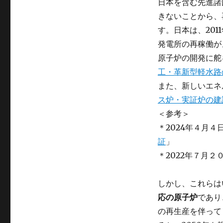
日本を含む先進諸
きないことから、
す。日本は、20
発電所の再稼働が
原子炉の開発に舵
工・革新型軽水路
また、新しいエネ
ス炉・実証炉の建
＜参考＞
＊2024年４月４
証
」
＊2022年７月２
しかし、これらは
応の原子炉
であり
の再生産を伴って