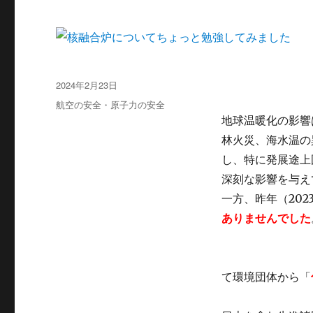
投
2024年2月23日
稿
カ
航空の安全・原子力の安全
日:
テ
地球温暖化の影響
ゴ
林火災、海水温の
リ
し、特に発展途上
ー
深刻な影響を与え
一方、昨年（20
ありませんでし
た
て環境団体から「