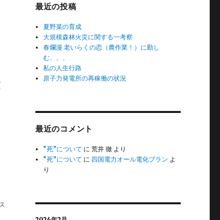
最近の投稿
夏野菜の育成
大規模森林火災に関する一考察
春爛漫 老いらくの恋（農作業！）に勤し
む、、、
私の人生行路
原子力発電所の再稼働の状況
ガ
最近のコメント
“死”について
に
荒井 徹
より
“死”について
に
四国電力オール電化プラン
よ
り
2024年2月