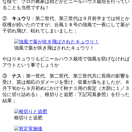
な様で、プロの農家は殆どがビニールハウス栽培を行ってい
ることも当然ですね！
②
キュウリ
：第二世代、第三世代は９月前半までは何とか
収穫が続いたのですが、台風１８号の強風で一夜にして葉が
千切れ飛び、枯れてしまいました；
強風で葉が吹き飛ばされたキュウリ！
やはりキュウリもビニールハウス栽培で強風を防げなければ
アウトという事でしょうか
③
ナス
：第一世代、第二世代、第三世代共に長雨の影響を
受け、苗は相応のダメージを受け、収量が落ちましたが、８
月下旬から９月初めにかけて秋ナス用の剪定（大胆に１／３
位に切り詰める）、根切りと追肥：下記写真参照）を行った
結果；
根切りと追肥