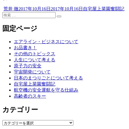
投
投
カ
荒井 徹
2017年10月16日
2017年10月16日
自宅屋上菜園奮闘記
稿
検
稿
テ
検
者
索
日:
ゴ
索
対
リ
固定ページ
象:
ー
エアライン・ビジネスについて
お品書き！
その他のトピックス
人生について考える
原子力の安全
宇宙開発について
日本のまつりごとについて考える
自宅屋上菜園奮闘記
航空機の安全運航を守る仕組み
高齢者のスキー
カテゴリー
カ
テ