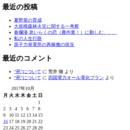
最近の投稿
ゴ
リ
ー
夏野菜の育成
大規模森林火災に関する一考察
春爛漫 老いらくの恋（農作業！）に勤しむ、、、
私の人生行路
原子力発電所の再稼働の状況
最近のコメント
“死”について
に
荒井 徹
より
“死”について
に
四国電力オール電化プラン
より
2017年10月
月
火
水
木
金
土
日
1
2
3
4
5
6
7
8
9
10
11
12
13
14
15
16
17
18
19
20
21
22
23
24
25
26
27
28
29