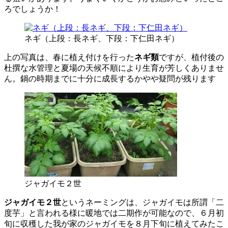
ろでしょうか！
ネギ（上段：長ネギ、下段：下仁田ネギ）
上の写真は、春に植え付けを行った
ネギ類
ですが、植付後の
杜撰な水管理と夏場の天候不順により生育が芳しくありませ
ん。鍋の時期までに十分に成長するかやや疑問が残ります
ジャガイモ２世
ジャガイモ２世
というネーミングは、ジャガイモは所謂「二
度芋」と言われる様に暖地では二期作が可能なので、６月初
旬に収穫した我が家のジャガイモを８月下旬に植えてみたこ