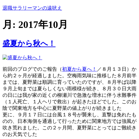
コ
退職サラリーマンの遠吠え
ン
テ
月:
2017年10月
ン
ツ
へ
盛夏から秋へ！
ス
キ
ッ
プ
前回のブログでのご報告（
初夏から夏へ！
／８月１３日）か
ら約２ヶ月が経過しました。空梅雨気味に推移した８月前半
までは、夏野菜は順調に育っていたのですが、８月半ば以降
９月上旬までは夏らしくない雨模様が続き、８月３０日大雨
の日には我が家の近くの柳瀬川で急激な増水に伴う水難事件
（１人死亡、１人ヘリで救出）が起きたほどでした。このお
陰で関東地方を中心に夏野菜の値上がりが続きました
更に、９月１７日には台風１８号が襲来し、直撃は免れたも
のの、日本海側を通過して行ったために関東地方では強風が
吹き荒れました。この２ヶ月間、夏野菜にとってはご難続き
のお天気でした