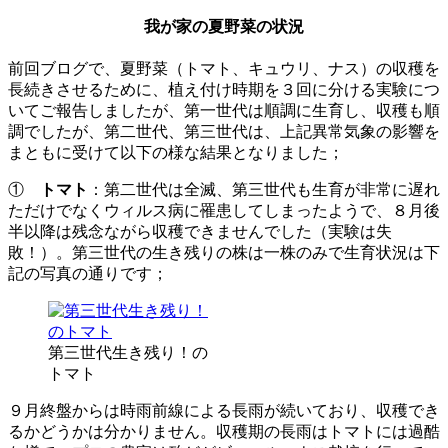
我が家の夏野菜の状況
前回ブログで、夏野菜（トマト、キュウリ、ナス）の収穫を
長続きさせるために、植え付け時期を３回に分ける実験につ
いてご報告しましたが、第一世代は順調に生育し、収穫も順
調でしたが、第二世代、第三世代は、上記異常気象の影響を
まともに受けて以下の様な結果となりました；
①
トマト
：第二世代は全滅、第三世代も生育が非常に遅れ
ただけでなくウィルス病に罹患してしまったようで、８月後
半以降は残念ながら収穫できませんでした（実験は失
敗！）。第三世代の生き残りの株は一株のみで生育状況は下
記の写真の通りです；
第三世代生き残り！の
トマト
９月終盤からは時雨前線による長雨が続いており、収穫でき
るかどうかは分かりません。収穫期の長雨はトマトには過酷