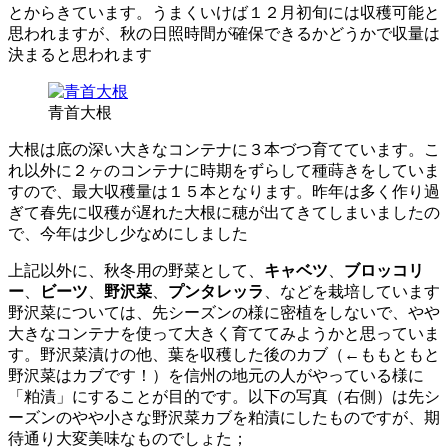
とからきています。うまくいけば１２月初旬には収穫可能と
思われますが、秋の日照時間が確保できるかどうかで収量は
決まると思われます
青首大根
大根は底の深い大きなコンテナに３本づつ育てています。こ
れ以外に２ヶのコンテナに時期をずらして種蒔きをしていま
すので、最大収穫量は１５本となります。昨年は多く作り過
ぎて春先に収穫が遅れた大根に穂が出てきてしまいましたの
で、今年は少し少なめにしました
上記以外に、秋冬用の野菜として、
キャベツ
、
ブロッコリ
ー
、
ビーツ
、
野沢菜
、
プンタレッラ
、などを栽培しています
野沢菜については、先シーズンの様に密植をしないで、やや
大きなコンテナを使って大きく育ててみようかと思っていま
す。野沢菜漬けの他、葉を収穫した後のカブ（←ももともと
野沢菜はカブです！）を信州の地元の人がやっている様に
「粕漬」にすることが目的です。以下の写真（右側）は先シ
ーズンのやや小さな野沢菜カブを粕漬にしたものですが、期
待通り大変美味なものでしょた；