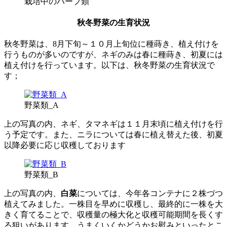
栽培中のハーブ類
秋冬野菜の生育状況
秋冬野菜は、8月下旬～１０月上旬位に種蒔き、植え付けを
行うものが多いのですが、ネギのみは春に種蒔き、初夏には
植え付けを行っています。以下は、秋冬野菜の生育状況で
す；
野菜類_A
上の写真の内、ネギ、タマネギは１１月末頃に植え付けを行
う予定です。また、ニラについては春に植え替えた後、初夏
以降必要に応じ収穫しております
野菜類_B
上の写真の内、
白菜
については、今年各コンテナに２株づつ
植えてみました。一株目を早めに収穫し、最終的に一株を大
きく育てることで、収穫量の極大化と収穫可能期間を長くす
る狙いがあります。うまくいくかどうかお慰みといったとこ