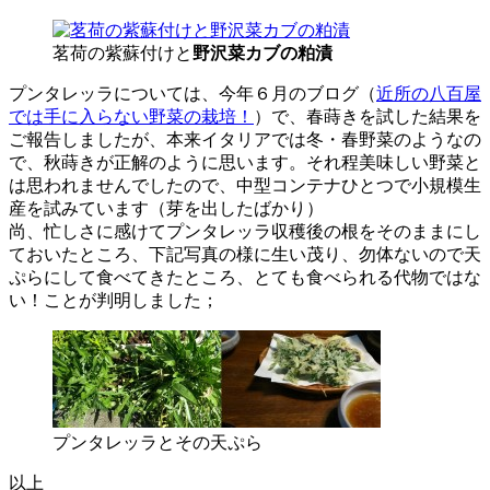
茗荷の紫蘇付けと
野沢菜カブの粕漬
プンタレッラについては、今年６月のブログ（
近所の八百屋
では手に入らない野菜の栽培！
）で、春蒔きを試した結果を
ご報告しましたが、本来イタリアでは冬・春野菜のようなの
で、秋蒔きが正解のように思います。それ程美味しい野菜と
は思われませんでしたので、中型コンテナひとつで小規模生
産を試みています（芽を出したばかり）
尚、忙しさに感けてプンタレッラ収穫後の根をそのままにし
ておいたところ、下記写真の様に生い茂り、勿体ないので天
ぷらにして食べてきたところ、とても食べられる代物ではな
い！ことが判明しました；
プンタレッラとその天ぷら
以上