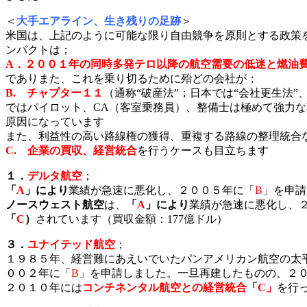
＜
大手エアライン、生き残りの足跡
＞
米国は、上記のように可能な限り自由競争を原則とする政策
ンパクトは；
A．
２００１年の同時多発テロ以降の航空需要の低迷と燃油
でありまた、これを乗り切るために殆どの会社が；
B.
チャプター１１
（通称“破産法”；日本では“会社更生法
ではパイロット、CA（客室乗務員）、整備士は極めて強力
原因になっています
また、利益性の高い路線権の獲得、重複する路線の整理統合
C. 企業の買収、経営統合
を行うケースも目立ちます
１．
デルタ航空
；
「
A
」
により
業績が急速に悪化し、２００５年に「
B
」
を申請
ノースウェスト航空
は、
「
A
」
により
業績が急速に悪化し、
「
C
）
されています（買収金額：177億ドル）
３．
ユナイテッド航空
；
１９８５年、経営難にあえいでいたパンアメリカン航空の太
００２年に「
B
」
を申請しました。一旦再建したものの、２
２０１０年には
コンチネンタル航空との経営統合
「
C」
を行