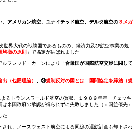
い、
アメリカン航空、ユナイテッド航空、デルタ航空の
３メガ
次世界大戦の戦勝国であるものの、経済力及び航空事業の規
量均衡の原則
」で協定が結ばれました
アルフレッド・カーンにより「
合衆国が国際航空交渉に関して
輸出（包囲理論）
、③
規制反対の国とは二国間協定を締結（規
取り屋）によるトランスワールド航空の買収、１９８９年年 チェッキ
画は米国政府の承認が得られずに失敗しました（⇔国益優先）
した
下され、ノースウェスト航空による同線の運航計画も却下され