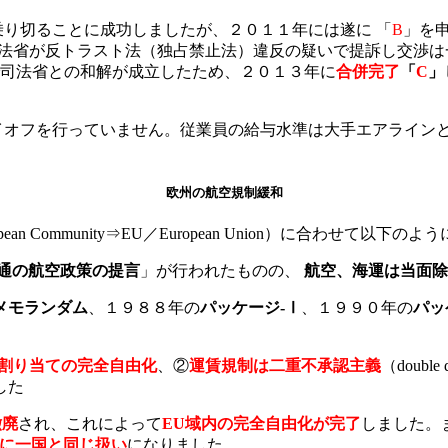
り切ることに成功しましたが、２０１１年には遂に 「
B
」
を
法省が反トラスト法（独占禁止法）違反の疑いで提訴し交渉は
とで司法省との和解が成立したため、２０１３年に
合併
完了
「
C
」
イオフを行っていません。従業員の給与水準は大手エアライン
欧州の航空規制緩和
Community⇒EU／European Union）に合わせて以下の
通の航空政策の提言
」が行われたものの、
航空、海運は当面除
メモランダム
、１９８８年の
パッケージ-Ⅰ
、１９９０年の
パッ
割り当ての完全自由化
、②
運賃規制は二重不承認主義
（doub
した
撤廃
され、これによって
EU域内の完全自由化が完了
しました。
全に一国と同じ扱い
になりました