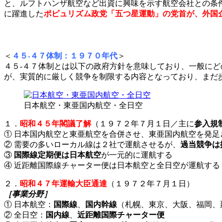
と、ルフトハンザ航空など出資に興味を示す航空会社との条
に躍進した
ポピュリズム政党「五つ星運動」の党首が、外国
＜
４５-４７体制：１９７０年代
＞
４５-４７体制とは以下の政府方針を意味しており、一般に
が、実質的に厳しく競争を制限する内容となっており、まだ
日本航空・東亜国内航空・全日空
１．
昭和４５年閣議了解
（１９７２年７月１日／主に
参入規
① 日本国内航空と東亜航空を合併させ、東亜国内航空を発足
② 需要の多いローカル線は２社で運航させるが、
過当競争は
③
国際線定期便は日本航空
が一元的に運航する
④ 近距離国際線チャーター便は日本航空と全日空が運航する
２．
昭和４７年運輸大臣通達
（１９７２年７月１日）
［事業分野］
① 日本航空：
国際線
、
国内幹線
（札幌、東京、大阪、福岡、
② 全日空：
国内線
、
近距離国際チャーター便