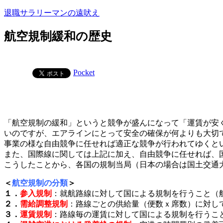
コ
退職サラリーマンの遠吠え
ン
テ
航空規制緩和の歴史
ン
ツ
へ
Pocket
ス
キ
ッ
プ
「航空規制の緩和」というと競争が盛んになって「運賃が安
いのですが、エアラインにとって安全の確保が何よりも大切
事業の様な自由競争に任せれば適正な競争が行われてゆくと
また、国際線に関しては上記に加え、自由競争に任せれば、
こうしたことから、各国の規制当局（日本の場合は国土交通
＜
航空規制の分類
＞
１．
参入規制
：就航路線に対して国による規制を行うこと（
２．
需給調整規制
：路線ごとの供給量（便数ｘ席数）に対し
３．
運賃規制
：路線毎の運賃に対して国による規制を行うこ