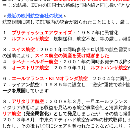
⇒ この結果、EU内の国同士の路線は“国内線と同じ扱い”と
＜
最近の欧州航空会社の状況
＞
航空規制に関してEU域内の統合が図られたことにより、厳
１．
ブリティッシュエアウェイズ
：１９８７年に民営化
２．
ルフトハンザ航空
：規制緩和、航空不況、等の厳しい経
３．
スイス航空
：２００１年の同時多発テロ以降の航空需要
の援助により、
スイス航空の資産を受け継ぎました
４．
サベナ・ベルギー航空
：２００１年の同時多発テロ以降
５．
オーストリア航空
：２００９年９月、
ルフトハンザ航空
６．
エールフランス・KLMオランダ航空
：２００４年に両社
７．
ライアン航空
：１９８５年に設立し、“激安”運賃で欧州航
ークを展開
しています
８．
アリタリア航空
：２００８年３月、一旦エールフランス
イタリア政府による収益を見込める航空事業会社と清算対象会
リア航空
（完全民営化）として発足
しましたが、その後も経
２０１３年８月、中東のエティハド航空が49%の株式取得し
しかし、その後もLCCにシェアを奪われたことなどにより