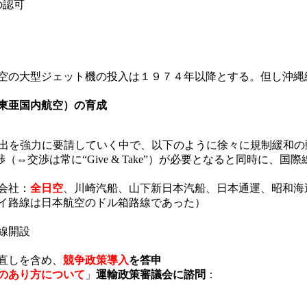
の認可
日空の大型ジェット機の投入は１９７４年以降とする。但し沖縄
東亜国内航空）の育成
進出を強力に要請していく中で、以下のように徐々に規制緩和
⇔交渉は常に“Give & Take”）が必要となると同時に、
会社：
全日空
、川崎汽船、山下新日本汽船、日本通運、昭和海
イ路線は日本航空のドル箱路線であった）
線開設
直しを含め、
競争政策導入
を答申
のあり方
について
」
運輸政策審議会に諮問
：