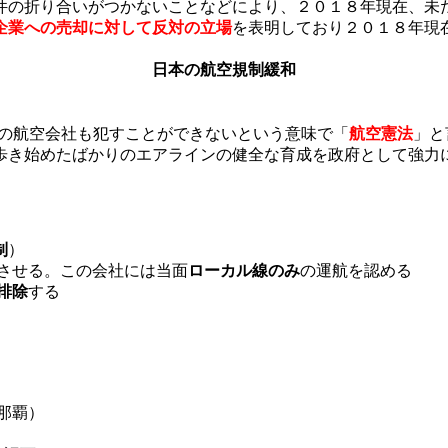
件の折り合いがつかないことなどにより、２０１８年現在、未
企業への売却に対して反対の立場
を表明しており２０１８年現
日本の航空規制緩和
どの航空会社も犯すことができないという意味で「
航空憲法
」と
歩き始めたばかりのエアラインの健全な育成を政府として強力
制
）
させる。この会社には当面
ローカル線のみ
の運航を認める
排除
する
那覇）