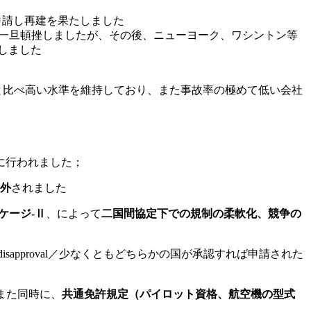
申請し再建を果たしました
一旦頓挫しましたが、その後、ニューヨーク、ワシントン等
しました
と比べ高い水準を維持しており、また事故率の極めて低い会社
ように行われました；
外
されました
ケージ-Ⅱ
、によって
二国間協定下での規制の柔軟化、競争の
le disapproval／少なくともどちらかの国が承認すれば申請された
また同時に、
共通免許規定（パイロット資格、航空機の型式