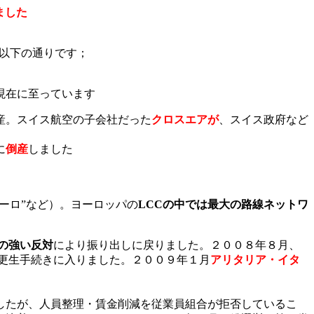
ました
以下の通りです；
現在に至っています
産。スイス航空の子会社だった
クロスエアが
、スイス政府など
に
倒産
しました
ユーロ”など）。ヨーロッパの
LCCの中では最大の路線ネットワ
の強い反対
により振り出しに戻りました。２００８年８月、
社更生手続きに入りました。
２００９年１月
アリタリア・イタ
したが、人員整理・賃金削減を従業員組合が拒否しているこ