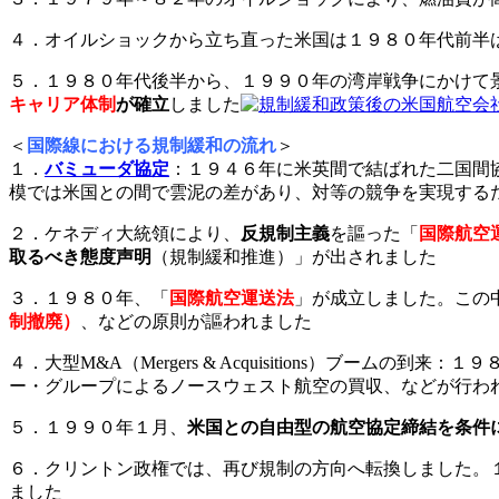
４．オイルショックから立ち直った米国は１９８０年代前半
５．１９８０年代後半から、１９９０年の湾岸戦争にかけて
キャリア体制
が確立
しました
＜
国際線における規制緩和の流れ
＞
１．
バミューダ協定
：１９４６年に米英間で結ばれた二国間
模では米国との間で雲泥の差があり、対等の競争を実現する
２．ケネディ大統領により、
反規制主義
を謳った「
国際航空
取るべき態度声明
（規制緩和推進）」が出されました
３．１９８０年、「
国際航空運送法
」が成立しました。この
制撤廃）
、などの原則が謳われました
４．大型M&A（Mergers & Acquisitions）
ー・グループによるノースウェスト航空の買収、などが行わ
５．１９９０年１月、
米国との自由型の航空協定締結を条件
６．クリントン政権では、再び規制の方向へ転換しました。
ました