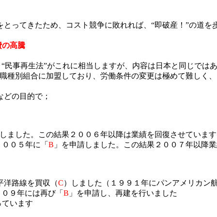
をとってきたため、コスト競争に敗れれば、“即破産！”の道を
費の高騰
”、“民事再生法”がこれに相当しますが、内容は日本と同じでは
な職種別組合に加盟しており、労働条件の変更は極めて難しく
などの目的で；
しました。この結果２００６年以降は業績を回復させています
２００５年に「
B
」
を申請しました。この結果２００７年以降業
平洋路線を買収（
C
）しました（１９９１年にパンアメリカン
００９年には再び「
B
」
を申請し、再建を行いました
っています