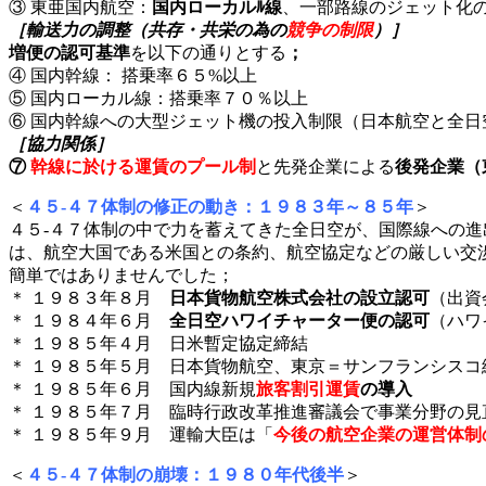
③ 東亜国内航空：
国内ローカルﾙ線
、一部路線のジェット化
［輸送力の調整（共存・共栄の為の
競争の制限
）］
増便の認可基準
を以下の通りとする
；
④ 国内幹線： 搭乗率６５%以上
⑤ 国内ローカル線：搭乗率７０％以上
⑥ 国内幹線への大型ジェット機の投入制限（日本航空と全
［協力関係］
⑦
幹線に於ける運賃のプール制
と先発企業による
後発企業（
＜
４５-４７体制の修正の動き：１９８３年～８５年
＞
４５-４７体制の中で力を蓄えてきた全日空が、国際線への
は、航空大国である米国との条約、航空協定などの厳しい交渉（
簡単ではありませんでした；
＊ １９８３年８月
日本貨物航空株式会社の設立認可
（出資
＊ １９８４年６月
全日空ハワイチャーター便の認可
（ハワ
＊ １９８５年４月 日米暫定協定締結
＊ １９８５年５月 日本貨物航空、東京＝サンフランシスコ
＊ １９８５年６月 国内線新規
旅客割引運賃
の導入
＊ １９８５年７月 臨時行政改革推進審議会で事業分野の見
＊ １９８５年９月 運輸大臣は「
今後の航空企業の運営体制
＜
４５-４７体制の崩壊：１９８０年代後半
＞