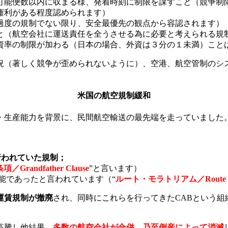
可能便数以内に収まる様、発着時刻に制限を課すこと（競争制
権利がある程度認められます）
過度の規制でない限り、安全最優先の観点から容認されます）
と（航空会社に運送責任を全うさせる為に必要と考えられる規
資率の制限が加わる（日本の場合、外資は３分の１未満）こと
況（著しく競争が歪められないように）、空港、航空管制のシ
米国の航空規制緩和
・生産能力を背景に、民間航空輸送の最先端を走っていました
行われていた規制；
／Grandfather Clause
”と言います）
能であったと言われています（“
ルート・モラトリアム／Route Mo
運賃規制が撤廃
され、同時にこれらを行ってきたCABという
高騰し他結果、
多数の航空会社が合併、乃至倒産によって消滅