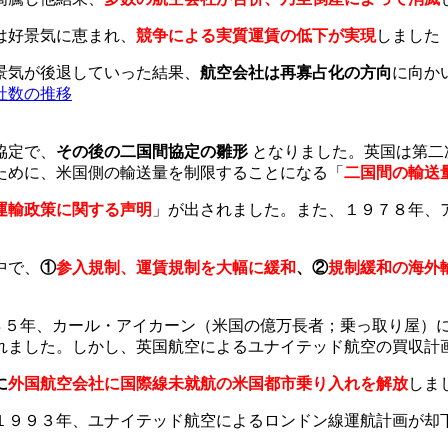
は好景気に恵まれ、
競争による実質運賃の低下が実現
しました
景気が後退していった結果、
航空会社は再寡占化の方向
に向か
協定で、
その後の二国間協定の雛形
となりました。英国は第二
ために、米国側の輸送量を制限することになる「
二国間の輸送
運輸政策に関する声明
」が出されました。また、１９７８年、
中で、
①
参入規制、運賃規制を大幅に緩和
、②
規制緩和の海外
ブームの到来：１９８５年、カール・アイカーン（米国の億万長者；乗っ
れました。しかし、英国航空によるユナイテッド航空の買収計
に
外国航空会社に国際線未就航の米国都市乗り入れを解放
しま
１９９３年、ユナイテッド航空によるロンドン線運航計画が却