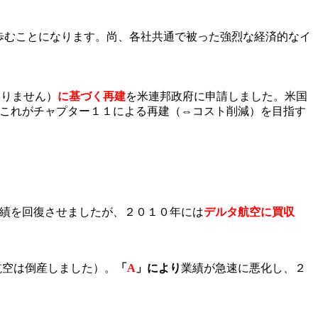
歩むことになります。尚、各社共通で被った強烈な経済的なイ
ありません）
に
基づく再建
を米連邦政府に申請しました。米国
、これがチャプター１１による再建（⇔コスト削減）を目指す
績を回復させましたが、２０１０年には
デルタ航空に買収
航空は倒産しました）。
「
A
」
により
業績が急速に悪化し、２