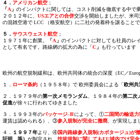
４．
アメリカン航空
；
「
A
」
のインパクトに関しては
、コスト削減を徹底する中で乗
２０１２年に、
USエアとの合併
交渉を開始しましたが、米司
の混雑空港で LCC （格安航空）に二社の発着枠を譲るこ
５．
サウスウェスト航空
；
１９７１年に創業。
「
A
」
のインパクトに対しても
社員のレ
として有名です。路線網の拡大の為に「
C
」
も行っています
欧州の航空規制緩和は、欧州共同体の統合の深度（EC／European 
１．
ローマ条約
（１９５８年）
で 欧州委員会による「
欧州共
２．１９７９年の
第一次メモランダム
、１９８４年の
第二次
促進
が徐々に行われてゆきました
３．
１９９３年の
パッケージ-Ⅲ
によって、①
二国間の輸送力
運賃は認められる）、③
参入規制が完全に撤廃
、が実現しま
４．
１９９７年
より、④
国内路線参入規制(カボタージュ)が
証明、等）
が制定され、
技術規制に関してもEU域内では完