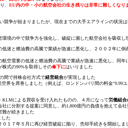
なり、
EU内の中・小の航空会社の生き残りは非常に難しくなり
しい競争が始まりましたが、現在までの大手エアラインの状況は
営環境の中で競争力を強化し、破綻に瀕した航空会社を吸収し
の低迷と燃油費の高騰で業績が急速に悪化し、２００２年に倒
の航空需要の低迷と燃油費の高騰で業績が急速に悪化し、同年
が株式の90%を取得しその
傘下に
はいりました
の間で持株会社方式で
経営統合
が実現しました
空界を席巻しました（例えば、ロンドン-パリ間の料金“0.99
・KLMによる買収を受け入れたものの、４月になって
労働組合
社に分割する提案に同意し、約1,800億円の負債を抱えて会
営難が続きました
ました
、２０１７年５月に再び経営破綻に陥り、売却手続きを開始しま