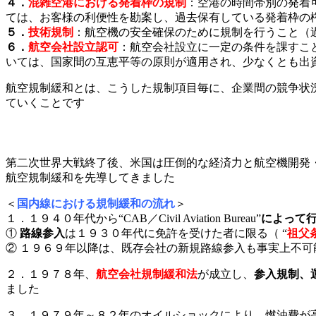
４．
混雑空港における発着枠の規制
：空港の時間帯別の発着
ては、お客様の利便性を勘案し、過去保有している発着枠の
５．
技術規制
：航空機の安全確保のために規制を行うこと（
６．
航空会社設立認可
：航空会社設立に一定の条件を課すこ
いては、国家間の互恵平等の原則が適用され、少なくとも出
航空規制緩和とは、こうした規制項目毎に、企業間の競争状
ていくことです
第二次世界大戦終了後、米国は圧倒的な経済力と航空機開発
航空規制緩和を先導してきました
＜
国内線における規制緩和の流れ
＞
１．１９４０年代から“CAB／Civil Aviation Bureau”
によって
①
路線参入
は１９３０年代に免許を受けた者に限る（ “
祖父条項
② １９６９年以降は、既存会社の新規路線参入も事実上不可
２．１９７８年、
航空会社規制緩和法
が成立し、
参入規制、
ました
３．１９７９年～８２年のオイルショックにより、燃油費が