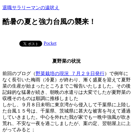
コ
退職サラリーマンの遠吠え
ン
テ
酷暑の夏と強力台風の襲来！
ン
ツ
へ
Pocket
ス
キ
ッ
夏野菜の状況
プ
前回のブログ（
野菜栽培の現況_７月２９日発行
）で例年に
なく長引いた梅雨（冷夏）が終わり、漸く盛夏を迎えて夏野
菜の生産が始まったところまでご報告いたしました。その後
記録的な猛暑が続き、朝晩の水遣りは大変でしたが夏野菜の
収穫そのものは順調に推移しました
しかし、９月８日未明に東京湾から侵入して千葉県に上陸し
た台風１５号は、千葉県、茨城県に甚大な被害を与えて通過
していきました。中心を外れた我が家でも一晩中強風が吹き
荒れ、不安な一夜を過ごしましたが、案の定、翌朝屋上に上
がってみると；