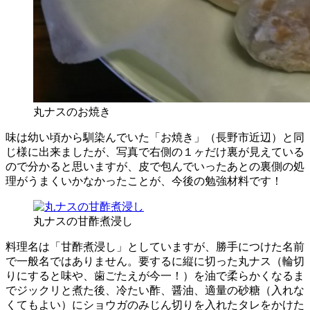
丸ナスのお焼き
味は幼い頃から馴染んでいた「お焼き」（長野市近辺）と同
じ様に出来ましたが、写真で右側の１ヶだけ裏が見えている
ので分かると思いますが、皮で包んでいったあとの裏側の処
理がうまくいかなかったことが、今後の勉強材料です！
丸ナスの甘酢煮浸し
料理名は「甘酢煮浸し」としていますが、勝手につけた名前
で一般名ではありません。要するに縦に切った丸ナス（輪切
りにすると味や、歯ごたえが今一！）を油で柔らかくなるま
でジックリと煮た後、冷たい酢、醤油、適量の砂糖（入れな
くてもよい）にショウガのみじん切りを入れたタレをかけた