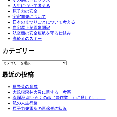
その他のトピックス
人生について考える
原子力の安全
宇宙開発について
日本のまつりごとについて考える
自宅屋上菜園奮闘記
航空機の安全運航を守る仕組み
高齢者のスキー
カテゴリー
カ
テ
最近の投稿
ゴ
リ
ー
夏野菜の育成
大規模森林火災に関する一考察
春爛漫 老いらくの恋（農作業！）に勤しむ、、、
私の人生行路
原子力発電所の再稼働の状況