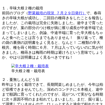
１．辛味大根２種の栽培
前回のブログ（
野菜栽培の現況_７月２９日発行）
で、春蒔
きの辛味大根が成功し、二回目の種蒔きをしたことを報告し
ましたが、この栽培は完全に失敗しました。途中まで育った
のですが、葉の部分のつけ根が病に罹り成長が中途半端で止
まってしまいました。勿論、中途半端に育った辛大根もちゃ
んと食べたことは言うまでもありません！ 振り返って、種
の袋の裏側の説明書をよく見ると、なんと！ 二種類の辛大
根共、種を蒔く時期に６月、７月は入っていないのに気が付
きました。種蒔きは梅雨の時期は避けろという意味でしょう
か、やはり説明書はよく見るべきですね！
辛大根２種・栽培表
２．蔓無しえんどう豆
昨年はうまく栽培できて、長期間楽しめましたが、今年は殆
ど収穫できませんでした。深めのコンテナに６本植え、途中
まで順調に育ってくれたのですが、花がついて実がなる時期
に次々原因不明のまま枯れてしまいました。まだ、掘り返し
て調査していませんので、ひょっとすると途中で枯れたナス