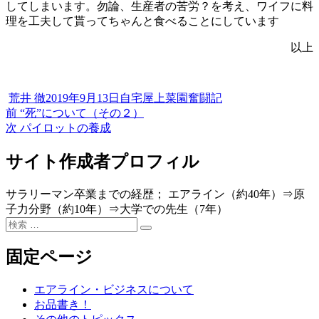
してしまいます。勿論、生産者の苦労？を考え、ワイフに料
理を工夫して貰ってちゃんと食べることにしています
以上
投
投
カ
荒井 徹
2019年9月13日
自宅屋上菜園奮闘記
稿
過
稿
テ
前
“死”について（その２）
投
者
去
次
日:
ゴ
次
パイロットの養成
稿
の
の
リ
投
投
ー
サイト作成者プロフィル
ナ
稿:
稿:
ビ
サラリーマン卒業までの経歴； エアライン（約40年）⇒原
ゲ
子力分野（約10年）⇒大学での先生（7年）
検
ー
検
索
索
シ
対
固定ページ
象:
ョ
エアライン・ビジネスについて
ン
お品書き！