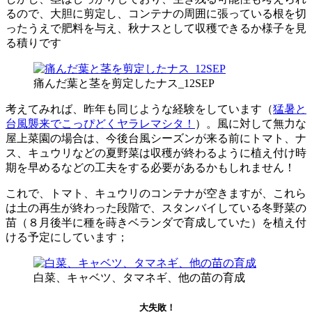
るので、大胆に剪定し、コンテナの周囲に張っている根を切
ったうえで肥料を与え、秋ナスとして収穫できるか様子を見
る積りです
痛んだ葉と茎を剪定したナス_12SEP
考えてみれば、昨年も同じような経験をしています（
猛暑と
台風襲来でこっぴどくヤラレマシタ！
）。風に対して無力な
屋上菜園の場合は、今後台風シーズンが来る前にトマト、ナ
ス、キュウリなどの夏野菜は収穫が終わるように植え付け時
期を早めるなどの工夫をする必要があるかもしれません！
これで、トマト、キュウリのコンテナが空きますが、これら
は土の再生が終わった段階で、スタンバイしている冬野菜の
苗（８月後半に種を蒔きベランダで育成していた）を植え付
ける予定にしています；
白菜、キャベツ、タマネギ、他の苗の育成
大失敗！