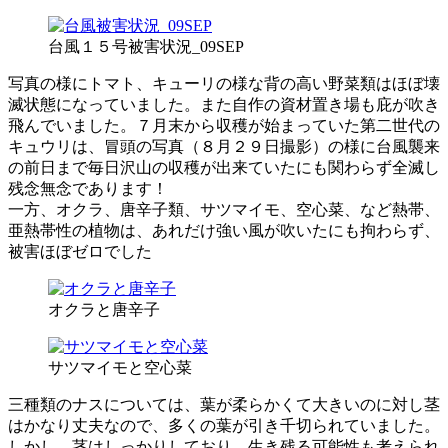
台風１５号被害状況_09SEP
写真の様にトマト、キューリの様な背の高い野菜類はほぼ壊
滅状態になっていました。また自作の資材置き場も庇が吹き
飛んでいました。７月末から収穫が始まっていた第二世代の
キュウリは、冒頭の写真（８月２９日撮影）の様に台風襲来
の前日まで毎日沢山の収穫が出来ていたにも関わらず全滅し
残念無念であります！
一方、オクラ、唐辛子類、サツマイモ、空心菜、など熱帯、
亜熱帯性の植物は、あれだけ強い風が吹いたにも拘わらず、
被害ほぼゼロでした
オクラと唐辛子
サツマイモと空心菜
三種類のナスについては、葉が柔らかくて大きいのに対し茎
はかなり丈夫なので、多くの葉が引き千切られていました。
しかし、茎はしっかりしており、生き残る可能性も考えられ