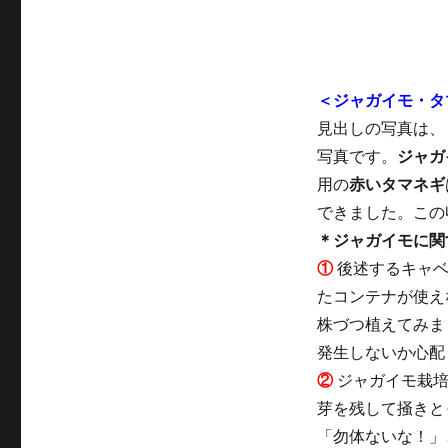
＜ジャガイモ・タ
見出しの写真は、
写真です。
ジャガ
用の
赤いタマネギ
できました。この
＊ジャガイモに関
①
後述するキャベ
たコンテナが使え
株づつ植えてみま
発生しないか心配
②
ジャガイモ栽培
芽
を残して掻きと
「勿体ないな！」