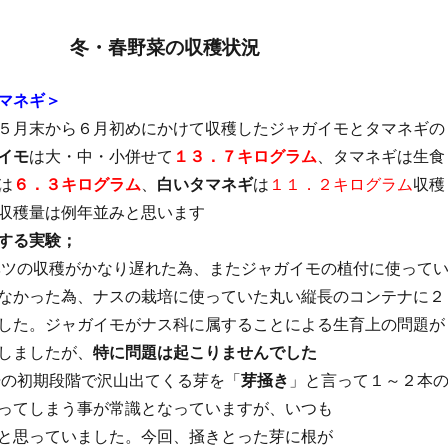
冬・春野菜の収穫状況
マネギ＞
５月末から６月初めにかけて収穫したジャガイモとタマネギの
イモ
は大・中・小併せて
１３．７キログラム
、タマネギは生食
は
６．３キログラム
、
白いタマネギ
は
１１．２キログラム
収穫
収穫量は例年並みと思います
する実験；
ツの収穫がかなり遅れた為、またジャガイモの植付に使って
なかった為、ナスの栽培に使っていた丸い縦長のコンテナに２
した。ジャガイモがナス科に属することによる生育上の問題が
しましたが、
特に問題は起こりませんでした
の初期段階で沢山出てくる芽を「
芽掻き
」と言って１～２本
ってしまう事が常識となっていますが、いつも
と思っていました。今回、掻きとった芽に根が