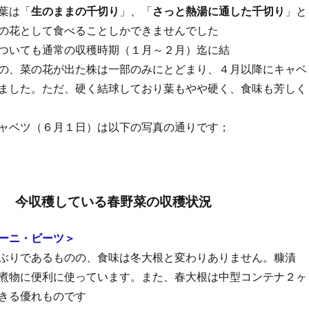
葉は「
生のままの千切り
」、「
さっと熱湯に通した千切り
」と
の花として食べることしかできませんでした
ついても通常の収穫時期（１月～２月）迄に結
の、菜の花が出た株は一部のみにとどまり、４月以降にキャベ
ました。ただ、硬く結球しており葉もやや硬く、食味も芳しく
ャベツ（６月１日）は以下の写真の通りです；
今収穫している春野菜の収穫状況
ーニ・ビーツ＞
ぶりであるものの、食味は冬大根と変わりありません。糠漬
煮物に便利に使っています。また、春大根は中型コンテナ２ヶ
きる優れものです