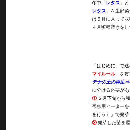
冬中「
レタス
」と
レタス
」を生野菜
は５月に入って収
４月頃種蒔きをし
「
はじめに
」で述
マイルール
」を貫
テナの土の再生⇒
に分ける必要があ
①
２月下旬から和
帯魚用ヒーターを
を行う）」で発芽
②
発芽した苗を屋