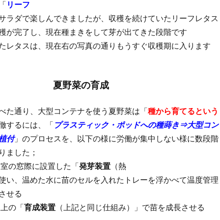
「
リーフ
サラダで楽しんできましたが、収穫を続けていたリーフレタス
穫が完了し、現在種まきをして芽が出てきた段階です
たレタスは、現在右の写真の通りもうすぐ収穫期に入ります
夏野菜の育成
べた通り、大型コンテナを使う夏野菜は「
種から育てるという
徹するには、「
プラスティック・ポッドへの種蒔き⇒大型コン
植付
」のプロセスを、以下の様に労働が集中しない様に数段階
りました；
室の窓際に設置した「
発芽装置
（熱
使い、温めた水に苗のセルを入れたトレーを浮かべて温度管理
させる
上の「
育成装置
（上記と同じ仕組み）」で苗を成長させる