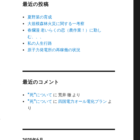
最近の投稿
夏野菜の育成
大規模森林火災に関する一考察
春爛漫 老いらくの恋（農作業！）に勤し
む、、、
私の人生行路
原子力発電所の再稼働の状況
最近のコメント
い
“死”について
に
荒井 徹
より
“死”について
に
四国電力オール電化プラン
よ
り
の
2025年6月