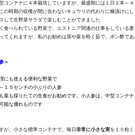
型コンテナに４本栽培していますが、最盛期には１日２本～４
この時期の収穫が間に合わないキュウリの代わりに糠漬けにし
スして生野菜サラダで楽しむことができました
く食べられている野菜で、エストニア関連の仕事をしている妻
ってくれますが、私のお勧めは茎や葉を軽く茹で、ポン酢であ
参＞
理にも使える便利な野菜で
～１５センチの小ぶりの人参
も葉も採りたての生食がお勧めです。小人参は、中型コンテナ
可能な優れものです
すが、小さな標準コンテナで、毎日
非常に小さな実
を１０粒く