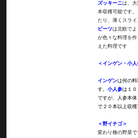
ズッキーニ
は、大
本収穫可能です。
たり、薄くスライ
ビーツ
は北欧でよ
が色々な料理を作
えた料理です
＜インゲン・小人
インゲン
は何の料
す。
小人参
は１０
ですが、人参本体
で２０本以上収穫
＜野イチゴ＞
変わり種の野菜で