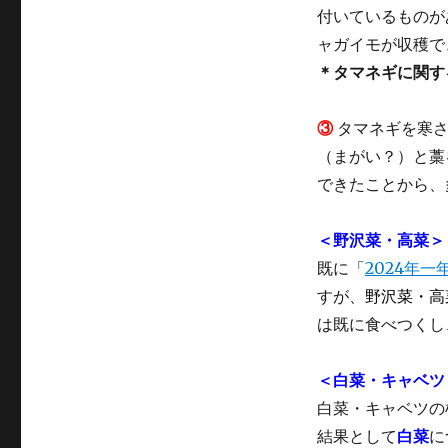
付いているものが
ャガイモが収穫で
＊タマネギに関す
③
タマネギを寒さ
（まがい？）と藁
できたことから、
＜野沢菜・高菜＞
既に「
2024年
すが、
野沢菜・高
は既に食べつくし
＜白菜・キャベツ
白菜・キャベツの
結果として
白菜
に