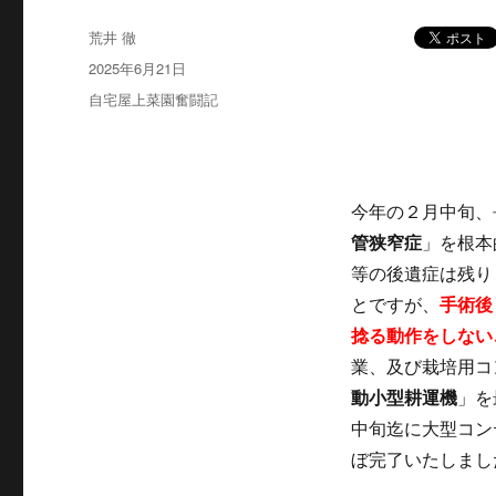
投
荒井 徹
稿
投
2025年6月21日
者
稿
カ
自宅屋上菜園奮闘記
日:
テ
ゴ
リ
ー
今年の２月中旬、
管狭窄症
」を根本
等の後遺症は残り
とですが、
手術後
捻る動作をしない
業、及び栽培用コ
動小型耕運機
」を
中旬迄に大型コン
ぼ完了いたしまし