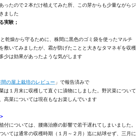
あったので２本だけ植えてみた所、この芽からも少量ながらジ
きました
る実験；
と乾燥から守るために、株間に黒色のゴミ袋を使ったマルチ
を敷いてみましたが、霜が防げたことと大きなタマネギを収穫
多少は効果があったような気がします
一年間の屋上栽培のレビュー
」で報告済みで
菜は
１月末に収穫して直ぐに漬物にしました。野沢菜について
、高菜については現在もなお楽しんでいます
＞
植付については、腰痛治療の影響で若干遅れてしまいました。
ついては通常の収穫時期（１月～２月）迄に結球せず、三月に