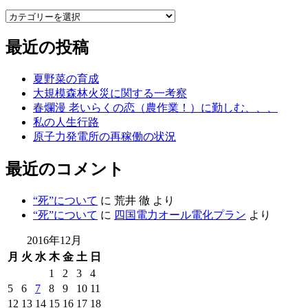
カ
テ
最近の投稿
ゴ
リ
ー
夏野菜の育成
大規模森林火災に関する一考察
春爛漫 老いらくの恋（農作業！）に勤しむ、、、
私の人生行路
原子力発電所の再稼働の状況
最近のコメント
“死”について
に
荒井 徹
より
“死”について
に
四国電力オール電化プラン
より
2016年12月
月
火
水
木
金
土
日
1
2
3
4
5
6
7
8
9
10
11
12
13
14
15
16
17
18