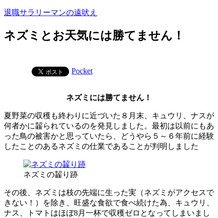
コ
退職サラリーマンの遠吠え
ン
テ
ネズミとお天気には勝てません！
ン
ツ
へ
Pocket
ス
キ
ッ
ネズミには勝てません！
プ
夏野菜の収穫も終わりに近づいた８月末、キュウリ、ナスが
何者かに齧られているのを発見しました。最初は以前にもあ
った鳥の被害かと思っていたら、どうやら５～６年前に経験
したことのあるネズミの仕業であることが判明しました
ネズミの齧り跡
その後、ネズミは枝の先端に生った実（ネズミがアクセスで
きない！）を除き、旺盛な食欲で食べ続けた為、キュウリ、
ナス、トマトはほぼ8月一杯で収穫ゼロとなってしまいまし