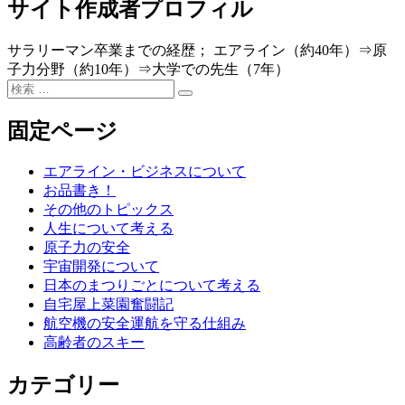
投
投
ー
サイト作成者プロフィル
ナ
稿:
稿:
ビ
サラリーマン卒業までの経歴； エアライン（約40年）⇒原
ゲ
子力分野（約10年）⇒大学での先生（7年）
検
ー
検
索
索
シ
対
固定ページ
象:
ョ
エアライン・ビジネスについて
ン
お品書き！
その他のトピックス
人生について考える
原子力の安全
宇宙開発について
日本のまつりごとについて考える
自宅屋上菜園奮闘記
航空機の安全運航を守る仕組み
高齢者のスキー
カテゴリー