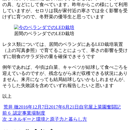
の具、などにして食べています。昨年からこの様にして利用
していますが、セロリは我が家付近の寒さでは全く影響を受
けずに育つので、冬野菜の優等生と思っています
居間のベランダでのLED栽培
レタス類については、居間のベランダにあるLED栽培装置
（上の写真参照）で育てることによって、寒さの影響を受け
ずに朝食のサラダ分の量を確保できそうです
例年であれば、今頃は白菜、キャベツが結球して食べごろを
迎えているのですが、残念ながら未だ収穫できる状況にあり
ません。来月になっても結局結球しないかもしれませんが、
そうした失敗談を含めていずれ報告したいと思います
以上
投
投
カ
荒井 徹
2016年12月7日
2017年6月21日
自宅屋上菜園奮闘記
稿
過
稿
テ
前
6_認定事業場制度
投
者
去
次
日:
ゴ
次
エネルギーと環境と原子力と暮らし方
稿
の
の
リ