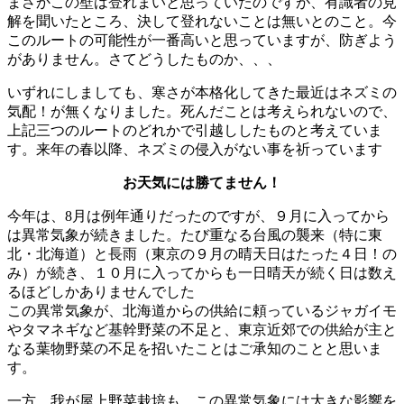
まさかこの壁は登れまいと思っていたのですが、有識者の見
解を聞いたところ、決して登れないことは無いとのこと。今
このルートの可能性が一番高いと思っていますが、防ぎよう
がありません。さてどうしたものか、、、
いずれにしましても、寒さが本格化してきた最近はネズミの
気配！が無くなりました。死んだことは考えられないので、
上記三つのルートのどれかで引越ししたものと考えていま
す。来年の春以降、ネズミの侵入がない事を祈っています
お天気には勝てません！
今年は、8月は例年通りだったのですが、９月に入ってから
は異常気象が続きました。たび重なる台風の襲来（特に東
北・北海道）と長雨（東京の９月の晴天日はたった４日！の
み）が続き、１０月に入ってからも一日晴天が続く日は数え
るほどしかありませんでした
この異常気象が、北海道からの供給に頼っているジャガイモ
やタマネギなど基幹野菜の不足と、東京近郊での供給が主と
なる葉物野菜の不足を招いたことはご承知のことと思いま
す。
一方、我が屋上野菜栽培も、この異常気象には大きな影響を