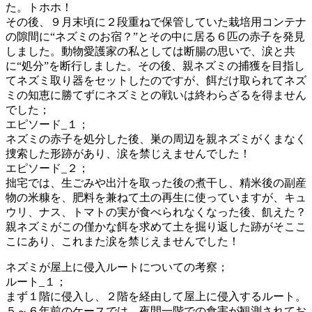
た。トホホ！
その後、９月末頃に２段重ねで保管していた栽培用コンテナ
の隙間に“ネズミのお宿？”とその中に居る６匹の赤子を発見
しました。動物愛護家の私としては断腸の思いで、涙と共
に“処分”を断行しました。その後、親ネズミの捕獲を目指し
てネズミ取り器をセットしたのですが、餌だけ取られてネズ
ミの知恵に勝てずにネズミとの戦いは終わらざるを得ません
でした；
エピソード_１；
ネズミの赤子を処分した後、巣の周辺を親ネズミがくまなく
捜索した形跡があり、涙を禁じえませんでした！
エピソード_２；
拙宅では、生ごみや出汁を取った後の煮干し、精米後の副産
物の米糠を、肥料を兼ねて土の再生に使っていますが、キュ
ウリ、ナス、トマトの実が食べられなくなった後、飢えた？
親ネズミがこの僅かな餌を求めて土を掘り返した跡がそここ
こにあり、これまた涙を禁じえませんでした！
ネズミが屋上に侵入ルートについての考察；
ルート_１；
まず１階に侵入し、２階を経由して屋上に侵入するルート。
５～６年前のケースでは、夜間一階での食害が観測されてお