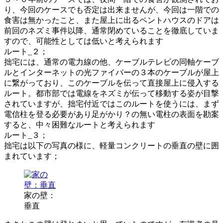
り、今回のケースでも否定は出来ませんが、今回は一階での
食害は無かったこと、また屋上に出るペントハウスのドアは
前回のネズミ事件以降、通常閉めていることを徹底していま
すので、可能性としては低いと考えられます
ルート_２；
拙宅には、通常の電力線の他、ケーブルテレビの同軸ケーブ
ルとインターネットの光ファイバーの３本のケーブルが屋上
に繋がっており、このケーブルを伝って直接屋上に侵入する
ルート。都市部では電線をネズミが伝って移動する姿が目撃
されていますが、拙宅付近ではこのルートを使うには、まず
電信柱を登る必要があり足がかり？の無い電柱の表面を勘案
すると、中々困難なルートと考えられます
ルート_３；
拙宅は以下の写真の様に、軽量コンクリートの垂直の壁に囲
まれています；
家の壁：
垂直