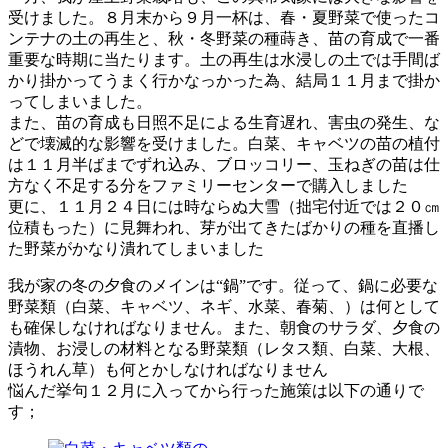
受けました。８月末から９月一杯は、春・夏野菜で使ったコ
ンテナの土の再生と、秋・冬野菜の種蒔き、苗の育成で一番
重要な時期に当たります。土の再生は水浸しの土では手間ば
かり掛かってうまく行かなっかった為、結局１１月まで掛か
ってしまいました。
また、苗の育成も日照不足による生育遅れ、害虫の発生、な
どで壊滅的な影響を受けました。白菜、キャベツの苗の植付
は１１月半ばまでずれ込み、ブロッコリー、玉ねぎの苗は仕
方なく不足する分をファミリーセンターで購入しました
更に、１１月２４日には時ならぬ大雪（拙宅付近では２０㎝
位積もった）に見舞われ、芽が出てきたばかりの種を直播し
た野菜がかなり潰れてしまいました
我が家の冬の夕食のメインは“鍋”です。従って、鍋に必要な
野菜類（白菜、キャベツ、ネギ、水菜、春菊、）は何として
も確保しなければなりません。また、朝食のサラダ、夕食の
漬物、お浸しの材料となる野菜類（レタス類、白菜、大根、
ほうれん草）も何とかしなければなりません
悩んだ挙句１２月に入ってから行った施策は以下の通りで
す；