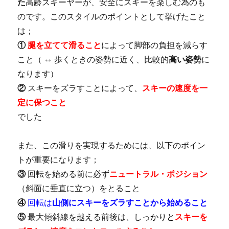
た
高齢スキーヤーが、安全にスキーを楽しむ為のも
のです。このスタイルのポイントとして挙げたこと
は；
①
腿を立てて滑ること
によって脚部の負担を減らす
こと（ ⇔ 歩くときの姿勢に近く、比較的
高い姿勢
に
なります）
②
スキーをズラすことによって、
スキーの速度を一
定に保つこと
でした
また、この滑りを実現するためには、以下のポイン
トが重要になります；
③
回転を始める前に必ず
ニュートラル・ポジション
（斜面に垂直に立つ）をとること
④
回転は
山側にスキーをズラすことから始めること
⑤
最大傾斜線を越える前後は、
しっかりと
スキーを