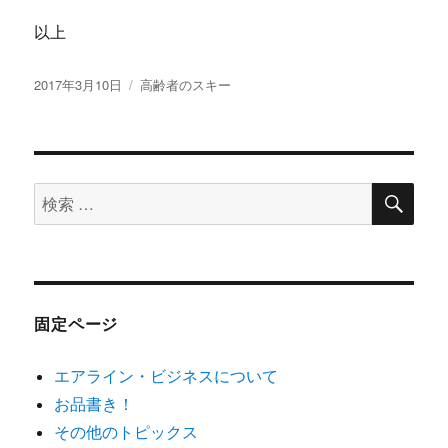
以上
投
カ
2017年3月10日
高齢者のスキー
稿
テ
日:
ゴ
リ
ー
検
検
索
索
対
象:
固定ページ
エアライン・ビジネスについて
お品書き！
その他のトピックス