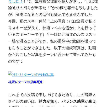
ました！
）で、生意気な理論を振りかざし、“ほぼ理
論通りの滑りが出来た！”かの様な報告を致しました
が、証拠になるものは何も提示できませんでした
今回、私のスキー仲間（上の写真：ほぼ全員が私よ
りスキー歴が長く、技術レベルも遥かに上を行って
いるスキーヤーです）と一緒に北海道のルスツスキ
ー場で滑ることができ、私の滑降中の動画を撮って
もらうことができました。以下の連続写真は、動画
から起こした写真をターンに合わせて並べてみたも
のです；
谷回りターンの分解写真
これまでの投稿で申し上げてきた通り、この滑降ス
タイルの狙いは、
筋力が無く
、
バランス感覚が衰え