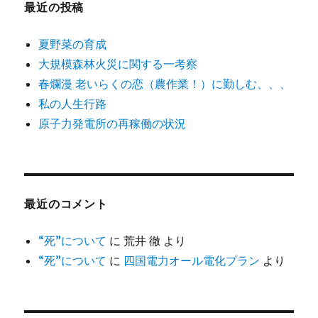
ー
最近の投稿
夏野菜の育成
大規模森林火災に関する一考察
春爛漫 老いらくの恋（農作業！）に勤しむ、、、
私の人生行路
原子力発電所の再稼働の状況
最近のコメント
“死”について
に
荒井 徹
より
“死”について
に
四国電力オール電化プラン
より