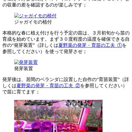
の収量の差を確認するのが楽しみです；
ジャガイモの植付
本格的な春に植え付けを行う予定の苗は、３月初旬から苗の
育成を始めています。まず３０度程度の温度を確保できる自
作の“発芽装置”（詳しくは
夏野菜の発芽・育苗の工夫_①
を
参照してください）を使って発芽させ；
発芽装置
発芽後は、居間のベランダに設置した自作の“育苗装置”（詳
しくは
夏野菜の発芽・育苗の工夫_②
を参照してください）
で苗に育てます；