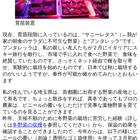
育苗装置
現在、育苗段階に入っているのは、“サニーレタス”（←我が
家の朝食のサラダに不可欠な野菜）と“プンタレッラ”です。
プンタレッラは、私の親しい友人たちが２月にイタリアにス
キー旅行を敢行し、市場で手に入れて食べた野菜で、食味を
絶賛していたものです。さっそくネット経由で種を取り寄
せ、実験的に栽培を始めたものです。日本では秋に栽培する
のがいいようですが、春作が可能か確かめてみたいとおもい
ます
私の住んでいる埼玉県は、首都圏に出荷する野菜の産地とし
て有名です。ちょっと散歩をすれば、真冬であってもプロの
農家は、ビニールの覆いをしただけで見事な葉物野菜を育て
ているのを見ることができます。
昨年、天候不順のために冬野菜の栽培に苦労した経験（詳し
くは
冬野菜の収穫
を参照してください）から、保温の効果を
確認することができましたので、今年からは、以下の様にビ
ニールの覆い（勿論！透明なゴミ袋使用）を使って３月初め