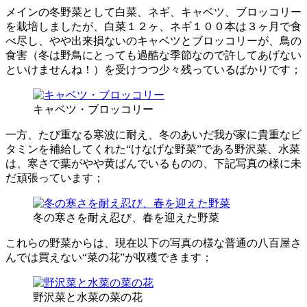
メインの冬野菜として白菜、ネギ、キャベツ、ブロッコリー
を栽培しましたが、白菜１２ヶ、ネギ１００本は３ヶ月で食
べ尽し、やや出来損ないのキャベツとブロッコリーが、鳥の
食害（冬は野鳥にとっても過酷な季節なので許してあげない
といけませんね！）を受けつつ少々残っているばかりです；
キャベツ・ブロッコリー
一方、たび重なる寒波に耐え、冬のあいだ我が家に貴重なビ
タミンを補給してくれた“けなげな野菜”である野沢菜、水菜
は、寒さで葉がやや黄ばんでいるものの、下記写真の様に未
だ頑張っています；
冬の寒さを耐え忍び、春を迎えた野菜
これらの野菜からは、現在以下の写真の様な普通の八百屋さ
んでは買えない“菜の花”が収穫できます；
野沢菜と水菜の菜の花