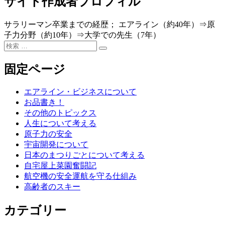
サイト作成者プロフィル
ナ
稿:
稿:
ビ
サラリーマン卒業までの経歴； エアライン（約40年）⇒原
ゲ
子力分野（約10年）⇒大学での先生（7年）
検
ー
検
索
索
シ
対
固定ページ
象:
ョ
エアライン・ビジネスについて
ン
お品書き！
その他のトピックス
人生について考える
原子力の安全
宇宙開発について
日本のまつりごとについて考える
自宅屋上菜園奮闘記
航空機の安全運航を守る仕組み
高齢者のスキー
カテゴリー