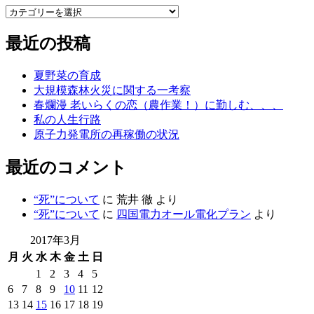
カ
テ
最近の投稿
ゴ
リ
ー
夏野菜の育成
大規模森林火災に関する一考察
春爛漫 老いらくの恋（農作業！）に勤しむ、、、
私の人生行路
原子力発電所の再稼働の状況
最近のコメント
“死”について
に
荒井 徹
より
“死”について
に
四国電力オール電化プラン
より
2017年3月
月
火
水
木
金
土
日
1
2
3
4
5
6
7
8
9
10
11
12
13
14
15
16
17
18
19