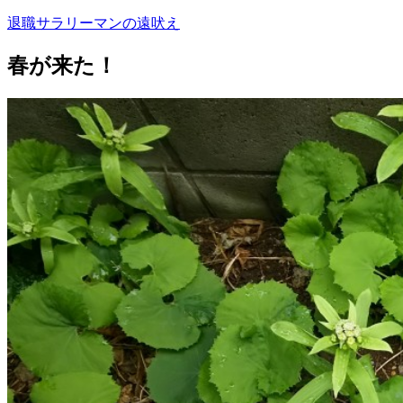
コ
退職サラリーマンの遠吠え
ン
テ
春が来た！
ン
ツ
へ
ス
キ
ッ
プ