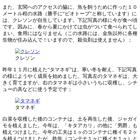
また、玄関へのアクセスの脇に、魚を飼うために作った１０
メートル程の水路（勝手に“ビオトープ”と称しています）に
は、クレソンが自生しています。下記写真の様に今が食べ頃
です。因みに、春から夏にかけては虫がついて食べられてし
まい、食用にはなりません（この水路には、金魚以外に各種
生物が住み込んで！いますので、殺虫剤は使えません）；
クレソン
昨年１１月に植えた“タマネギ”は、寒い冬を耐え、下記写真
の様にようやく成長を始めました。写真左のタマネギは、大
きく育てますが、右のタマネギは小さいうちに収穫し、シチ
ューの具などに使う予定です；
タマネギ
白菜を収穫した後のコンテナは、土を再生した後、ジャガイ
モを植えました。今年は、「キタアカリ」の他に「男爵」も
植えつけました。今年の工夫は１ヶのコンテナに種イモ２ヶ
を植えつけましたが、昨年（コンテナ１ヶに種イモ１ヶ）と