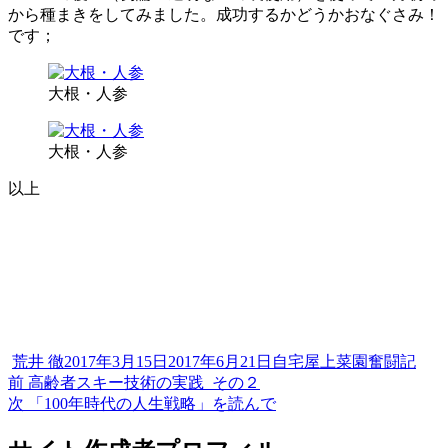
から種まきをしてみました。成功するかどうかおなぐさみ！
です；
大根・人参
大根・人参
以上
投
投
カ
荒井 徹
2017年3月15日
2017年6月21日
自宅屋上菜園奮闘記
稿
過
稿
テ
前
高齢者スキー技術の実践_その２
投
者
去
次
日:
ゴ
次
「100年時代の人生戦略」を読んで
稿
の
の
リ
投
投
ー