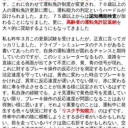
す。これに合わせて運転免許制度が変更され、７０歳以上の
人の運転免許更新に際し、運転能力の判定というハードルが
設けられました。また、７５歳以上からは
認知機能検査
が加
わることになりました。更に、
高齢者の
運転
免許証返納
を
大々的に奨励
するようにもなってきました
私も昨年３月この更新試験を受けましたが、正直に言ってガ
ッカリしました。ドライブ・シミュレータのテストがあると
書いてあったので、自身の運転適性が図れるチャンスと期待
していたのですが、このシミュレーターなるもの、道路を一
直線に走る画面が出てきて不意に赤、黄、青の信号が現れ、
これに対するブレーキ操作の反応だけを測定するものでした
法定速度を守っていれば、黄色に変わった時点でブレーキを
かければ、異常に反応速度が遅い人でない限り、赤に変わる
前に車を停止させることが出来る様に設定されているはずで
す。私自身の経験でも、よそ見運転で黄色信号を見逃してい
ない限り、ブレーキ操作の反応速度が問題になることはあり
得無い様に思います。それより重要なのことは、運転中に発
生する色々な状況に対する「
リスク予知能力
」のはずです。
停車中の車の陰に横断しようとする歩行者がいるかもしれな
い、前を走っているバイクは急に右折するかもしれない、交