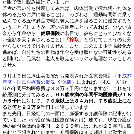
た眼で暫し睨み続けていました
若者の言い分を忖度してみれば、肉体労働で疲れ切った体を
休めるために席に座ることは、わざわざ！通勤時間帯に乗り
込んでくる五体満足で暇な老人に席を譲ることに優先すると
いうことでしょうか。若い労働者にとってみれば、少ない賃
金から
年金
やら、
健康保険
の名目で、彼らにとって少なくな
い金額を天引きされることは「
搾取
」と感じてしまうのも分
からないわけではありません。また、このまま少子高齢化が
進めば、自分たちの世代は年金を受け取れない可能性がある
と聞けば、元気な！老人を敬えというのが無理なのかもしれ
ません
９月１３日に厚生労働省から発表された医療費統計（
平成27
年度・国民医療費の概況_全体版
）によれば、国民一人当た
りの年間平均医療費は３３万３千円になりますが、これを年
齢層別に分けてみると、
６５歳未満の年間平均医療費が１８
万５千円
に対して、
７０歳以上は８４万円、７５歳以上にな
ると何と９２万９千円！
に達しています
また先日、日経朝刊の一面に、膨張する介護保険の記事が出
ていました（介護保険は医療保険とは別建て）。現在介護保
険の給付額は約９兆円、２０２５年にはこれが２５兆円に膨
らむと予想されています。介護保険は４０歳以上の勤労者