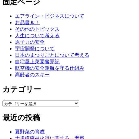
固定ページ
象:
ー
エアライン・ビジネスについて
お品書き！
その他のトピックス
人生について考える
原子力の安全
宇宙開発について
日本のまつりごとについて考える
自宅屋上菜園奮闘記
航空機の安全運航を守る仕組み
高齢者のスキー
カテゴリー
カ
テ
最近の投稿
ゴ
リ
ー
夏野菜の育成
大規模森林火災に関する一考察