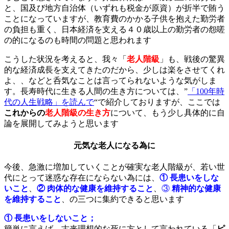
と、国及び地方自治体（いずれも税金が原資）が折半で賄う
ことになっていますが、教育費のかかる子供を抱えた勤労者
の負担も重く、日本経済を支える４０歳以上の勤労者の怨嗟
の的になるのも時間の問題と思われます
こうした状況を考えると、我々「
老人階級
」も、戦後の驚異
的な経済成長を支えてきたのだから、少しは楽をさせてくれ
よ、、などと呑気なことは言ってられないような気がしま
す。長寿時代に生きる人間の生き方については、”
「100年時
代の人生戦略」を読んで
“で紹介しておりますが、ここでは
これからの
老人階級の生き方
について、もう少し具体的に自
論を展開してみようと思います
元気な老人になる為に
今後、急激に増加していくことが確実な老人階級が、若い世
代にとって迷惑な存在にならない為には、
①
長患いをしな
いこと
、
②
肉体的な健康を維持すること
、
③
精神的な健康
を維持すること
、の三つに集約できると思います
① 長患いをしないこと；
簡単に言えば、古来理想的な死に方として言われている「
ピ