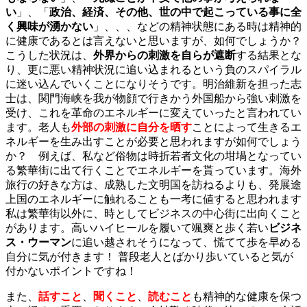
い
」、「
政治、経済、その他、世の中で起こっている事に全
く興味が湧かない
」、、、などの精神状態にある時は精神的
に健康であるとは言えないと思いますが、如何でしょうか？
こうした状況は、
外界からの刺激を自らが遮断
する結果とな
り、更に悪い精神状況に追い込まれるという負のスパイラル
に迷い込んでいくことになりそうです。明治維新を担った志
士は、関門海峡を我が物顔で行きかう外国船から強い刺激を
受け、これを革命のエネルギーに変えていったと言われてい
ます。老人も
外部の刺激に自分を晒す
ことによって生きるエ
ネルギーを生み出すことが必要と思われますが如何でしょう
か？ 例えば、私など俗物は時折若者文化の坩堝となってい
る繁華街に出て行くことでエネルギーを貰っています。海外
旅行の好きな方は、成熟した文明国を訪ねるよりも、発展途
上国のエネルギーに触れることも一考に値すると思われます
私は繁華街以外に、時としてビジネスの中心街に出向くこと
があります。高いハイヒールを履いて颯爽と歩く若い
ビジネ
ス・ウーマン
に追い越されそうになって、慌てて歩を早める
自分に気が付きます！ 普段老人とばかり歩いていると気が
付かないポイントですね！
また、
話すこと
、
聞くこと
、
読むこと
も精神的な健康を保つ