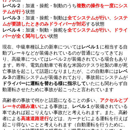
レベル２
：加速・操舵・制動のうち
複数の操作を一度にシス
テムが行う
状態
レベル３
：加速・操舵・制動は
全てシステムが行い
、
システ
ムが要請したときのみドライバーが対応
する状態
レベル４
：加速・制動・操舵を
全てシステムが行い、ドライ
バーが全く関与しない
状態
現在、中級車種以上の新車については
レベル１
に相当する自
動ブレーキなどが装備されているのが普通になってきてお
り、高級車についてはレベル２が装備されている場合もあり
ます。昨年、電気自動車で有名な米国のテスラ社製の車が死
亡事故を起こして話題になりましたが、この自動車には
レベ
ル３
の運転システムが装備されており、事故前にシステムが
ドライバーに運転を替わる様に指示して
いたにも関わらず自
動運転させたために事故が起こったと言われています
高齢者の事故で何かと話題になることの多い、
アクセルとブ
レーキの踏み違い
による事故は、
レベル１
が装備されている
車であれば起こりえない事故だと考えられます。また、高齢
者による
高速道路逆行
などは、カーナビによる運転を行えば
起こり得ないことと考えられます（自動運転を行うために、