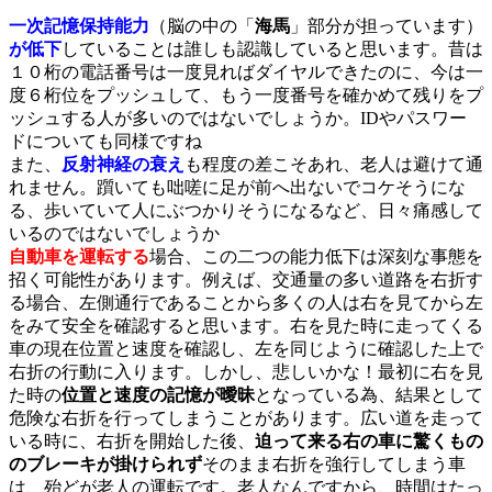
一次記憶保持能力
（脳の中の「
海馬
」部分が担っています）
が低下
していることは誰しも認識していると思います。昔は
１０桁の電話番号は一度見ればダイヤルできたのに、今は一
度６桁位をプッシュして、もう一度番号を確かめて残りをプ
ッシュする人が多いのではないでしょうか。IDやパスワー
ドについても同様ですね
また、
反射神経の衰え
も程度の差こそあれ、老人は避けて通
れません。躓いても咄嗟に足が前へ出ないでコケそうにな
る、歩いていて人にぶつかりそうになるなど、日々痛感して
いるのではないでしょうか
自動車を運転する
場合、この二つの能力低下は深刻な事態を
招く可能性があります。例えば、交通量の多い道路を右折す
る場合、左側通行であることから多くの人は右を見てから左
をみて安全を確認すると思います。右を見た時に走ってくる
車の現在位置と速度を確認し、左を同じように確認した上で
右折の行動に入ります。しかし、悲しいかな！最初に右を見
た時の
位置と速度の記憶が曖昧
となっている為、結果として
危険な右折を行ってしまうことがあります。広い道を走って
いる時に、右折を開始した後、
迫って来る右の車に驚くもの
のブレーキが掛けられず
そのまま右折を強行してしまう車
は、殆どが老人の運転です。老人なんですから、時間はたっ