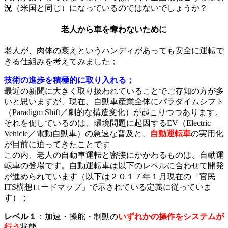
況（米国と同じ）になっているのではないでしょうか？
老人から車を奪わないために
老人が、肉体の衰えというハンディがあっても安全に運転で
きる仕組みを考えてみました；
技術の進歩を積極的に取り入れる；
最近の新聞に大きく取り扱われていることでご存知の方が多
いと思いますが、現在、自動車産業全体にパラダイムシフト
（Paradigm Shift／劇的な構造変化）が起こりつつあります。
それを促しているのは、環境問題に起因するEV（Electric
Vehicle／電動自動車）の急速な普及と、
自動運転車
の実用化
が目前に迫ってきたことです
この内、老人の自動車運転と密接にかかわるものは、自動運
転車の登場です。自動運転車は以下のレベルに合わせて開発
が進められています（以下は２０１７年１月現在の「官民
ITS構想ロードマップ」で示されている定義に従っていま
す）；
レベル１
：加速・操舵・制動の
いずれかの操作をシステムが
行う
状態