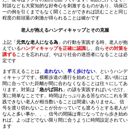
対談なども大変知的な好奇心を刺激するものがあり、塙保己
一の例を引くまでもなく聞くことができれば読むことと同じ
程度の前頭葉の刺激が得られることは確かです
老人が抱えるハンディキャップとその克服
上記「
元気な老人になる為
」の行動を実践する時、老人が抱
えている
ハンディキャップを正確に認識
し、自ら
その対策を
講ずる
ことを忘れれば、やはり社会の迷惑者になることは必
定です
まず言えることは、
走れない
、
早く歩けない
、というハンデ
ィキャップです。横断歩道の通行を始めとして、若い頃には
間に合っていた距離が間に合わなくなることは往々にしてあ
ります。対策は「
急がば回れ
」の諺を実践すればいいだけ、
実に簡単なことです。時間はたっぷりある筈なのにこれを実
践できない老人が相当数いることは間違いありません。 信
号を渡り切れないことが分かっていても渡ろうとする老人が
なんと多い事か、、、信号の間隔は青になってから歩き始め
れば、よっぽどでない限り間に合うように時間設定されてい
ます