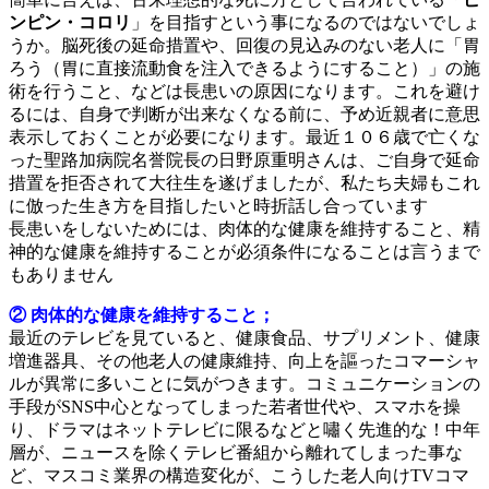
ンピン・コロリ
」を目指すという事になるのではないでしょ
うか。脳死後の延命措置や、回復の見込みのない老人に「胃
ろう（胃に直接流動食を注入できるようにすること）」の施
術を行うこと、などは長患いの原因になります。これを避け
るには、自身で判断が出来なくなる前に、予め近親者に意思
表示しておくことが必要になります。最近１０６歳で亡くな
った聖路加病院名誉院長の日野原重明さんは、ご自身で延命
措置を拒否されて大往生を遂げましたが、私たち夫婦もこれ
に倣った生き方を目指したいと時折話し合っています
長患いをしないためには、肉体的な健康を維持すること、精
神的な健康を維持することが必須条件になることは言うまで
もありません
② 肉体的な健康を維持すること；
最近のテレビを見ていると、健康食品、サプリメント、健康
増進器具、その他老人の健康維持、向上を謳ったコマーシャ
ルが異常に多いことに気がつきます。コミュニケーションの
手段がSNS中心となってしまった若者世代や、スマホを操
り、ドラマはネットテレビに限るなどと嘯く先進的な！中年
層が、ニュースを除くテレビ番組から離れてしまった事な
ど、マスコミ業界の構造変化が、こうした老人向けTVコマ