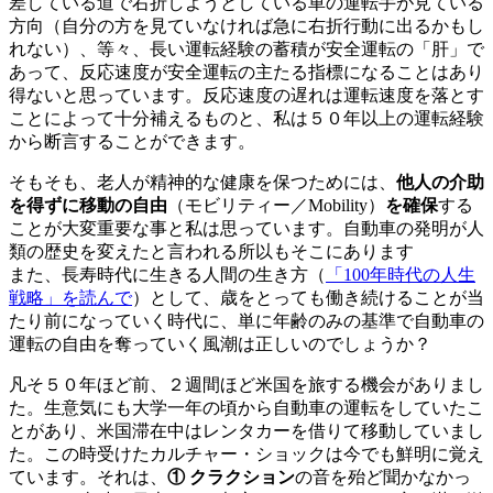
差している道で右折しようとしている車の運転手が見ている
方向（自分の方を見ていなければ急に右折行動に出るかもし
れない）、等々、長い運転経験の蓄積が安全運転の「肝」で
あって、反応速度が安全運転の主たる指標になることはあり
得ないと思っています。反応速度の遅れは運転速度を落とす
ことによって十分補えるものと、私は５０年以上の運転経験
から断言することができます。
そもそも、老人が精神的な健康を保つためには、
他人の介助
を得ずに移動の自由
（モビリティー／
Mobility
）
を確保
する
ことが大変重要な事と私は思っています。自動車の発明が人
類の歴史を変えたと言われる所以もそこにあります
また、長寿時代に生きる人間の生き方（
「100年時代の人生
戦略」を読んで
）として、歳をとっても働き続けることが当
たり前になっていく時代に、単に年齢のみの基準で自動車の
運転の自由を奪っていく風潮は正しいのでしょうか？
凡そ５０年ほど前、２週間ほど米国を旅する機会がありまし
た。生意気にも大学一年の頃から自動車の運転をしていたこ
とがあり、米国滞在中はレンタカーを借りて移動していまし
た。この時受けたカルチャー・ショックは今でも鮮明に覚え
ています。それは、
① クラクション
の音を殆ど聞かなかっ