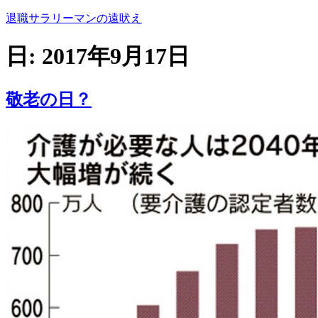
コ
退職サラリーマンの遠吠え
ン
テ
日:
2017年9月17日
ン
ツ
へ
敬老の日？
ス
キ
ッ
プ