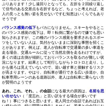
ぷりあります！少し遠回りとなっても、左折を２回繰り返し
て信号のある交差点を右折するなど、ちょっと考えれば、老
人の見っとも無い姿を見せないですむ知恵はいくらでもあり
そうです
バランス感覚の低下
もバカになりません。スキーをやるとこ
のバランス感覚の低下は、即！転倒に繋がるので嫌でも思い
知らされますが、この種のバランス感覚を要求されるスポー
ツをしていない人は、気付かないままに深刻な事態を招くこ
とがあります。例えば、老人が自転車で交通量の多い車道を
走る場合、交通ルールに従って当然左側を走るわけですが、
多くの道は左側が傾斜しておりバランスを取るのが難しい状
況になります。結果として蛇行しながらトロトロと走り、し
かも後ろは見えていないので、追い越す車と接触するリスク
が高まります。やはり、自転車が通行できる広い歩道か、自
転車専用レーンのある道路以外、老人は自転車に乗らない方
が賢明のようです
あれ、これ、それ、、の会話
になる最大の原因は、
名前を思
い出せない
（「度忘れ」と言い訳をする場合が多いです
ね！）事につきると思います。老人同士の会話であればお互
い様なので、特に問題は発生しませんが、若者との会話にお