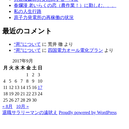
春爛漫 老いらくの恋（農作業！）に勤しむ、、、
私の人生行路
原子力発電所の再稼働の状況
最近のコメント
“死”について
に
荒井 徹
より
“死”について
に
四国電力オール電化プラン
より
2017年9月
月
火
水
木
金
土
日
1
2
3
4
5
6
7
8
9
10
11
12
13
14
15
16
17
18
19
20
21
22
23
24
25
26
27
28
29
30
« 8月
10月 »
退職サラリーマンの遠吠え
Proudly powered by WordPress