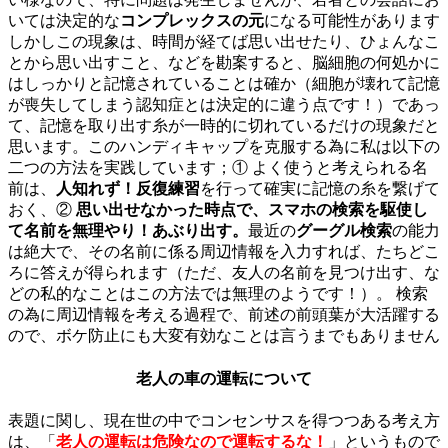
いては決定的な
コンプレックスの元
になる可能性があります
しかしこの現象は、時間が経てば思い出せたり、ひょんなこ
とから思い出すこと、などを勘案すると、脳細胞の何処かに
はしっかりと記憶されていることは確か（細胞が壊れて記憶
が喪失してしまう認知症とは決定的に違う点です！）であっ
て、記憶を取り出す糸が一時的に切れているだけの現象だと
思います。このハンディキャップを克服する為に私は以下の
二つの方法を実践しています；① よく使うと考えられる名
前は、
人知れず！反復練習
を行って確実に記憶の糸を繋げて
おく、②
思い出せなかった時点で、スマホの検索を駆使し
て名前を無理やり！あぶり出す。
最近の
グーグル検索
の能力
は絶大で、その名前に係る周辺情報を入力すれば、たちどこ
ろに答えが得られます（ただ、友人の名前を見つけ出す、な
どの私的なことはこの方法では無理のようです！）。 検索
の為に周辺情報を考える過程で、前述の前頭葉が大活躍する
ので、ボケ防止にも大変有効なことは言うまでもありません
老人の車の運転について
表題に関し、現在世の中でコンセンサスを得つつある考え方
は、「
老人の運転は危険なので運転するな！
」というもので