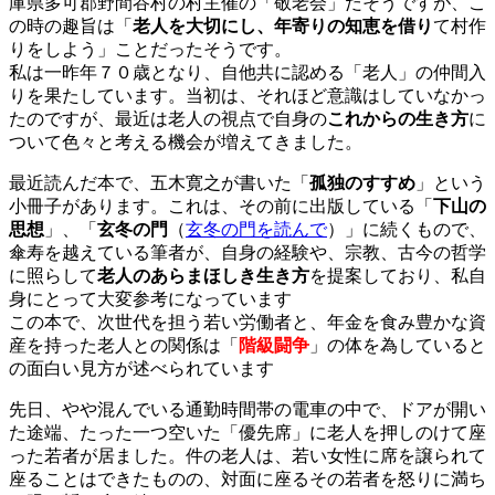
庫県多可郡野間谷村の村主催の「敬老会」だそうですが、こ
の時の趣旨は「
老人を大切にし、年寄りの知恵を借り
て村作
りをしよう」ことだったそうです。
私は一昨年７０歳となり、自他共に認める「老人」の仲間入
りを果たしています。当初は、それほど意識はしていなかっ
たのですが、最近は老人の視点で自身の
これからの生き方
に
ついて色々と考える機会が増えてきました。
最近読んだ本で、五木寛之が書いた「
孤独のすすめ
」という
小冊子があります。これは、その前に出版している「
下山の
思想
」、「
玄冬の門
（
玄冬の門を読んで
）」に続くもので、
傘寿を越えている筆者が、自身の経験や、宗教、古今の哲学
に照らして
老人のあらまほしき生き方
を提案しており、私自
身にとって大変参考になっています
この本で、次世代を担う若い労働者と、年金を食み豊かな資
産を持った老人との関係は「
階級闘争
」の体を為していると
の面白い見方が述べられています
先日、やや混んでいる通勤時間帯の電車の中で、ドアが開い
た途端、たった一つ空いた「優先席」に老人を押しのけて座
った若者が居ました。件の老人は、若い女性に席を譲られて
座ることはできたものの、対面に座るその若者を怒りに満ち