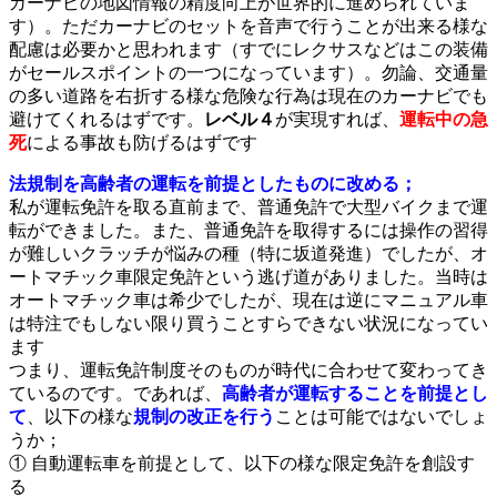
カーナビの地図情報の精度向上が世界的に進められていま
す）。ただカーナビのセットを音声で行うことが出来る様な
配慮は必要かと思われます（すでにレクサスなどはこの装備
がセールスポイントの一つになっています）。勿論、交通量
の多い道路を右折する様な危険な行為は現在のカーナビでも
避けてくれるはずです。
レベル４
が実現すれば、
運転中の急
死
による事故も防げるはずです
法規制を高齢者の運転を前提としたものに改める；
私が運転免許を取る直前まで、普通免許で大型バイクまで運
転ができました。また、普通免許を取得するには操作の習得
が難しいクラッチが悩みの種（特に坂道発進）でしたが、オ
ートマチック車限定免許という逃げ道がありました。当時は
オートマチック車は希少でしたが、現在は逆にマニュアル車
は特注でもしない限り買うことすらできない状況になってい
ます
つまり、運転免許制度そのものが時代に合わせて変わってき
ているのです。であれば、
高齢者が運転することを前提とし
て
、以下の様な
規制の改正を行う
ことは可能ではないでしょ
うか；
① 自動運転車を前提として、以下の様な限定免許を創設す
る