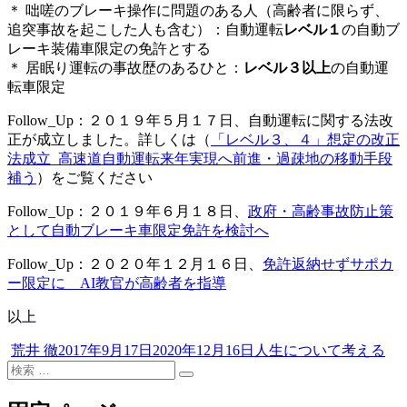
＊ 咄嗟のブレーキ操作に問題のある人（高齢者に限らず、
追突事故を起こした人も含む）：自動運転
レベル１
の自動ブ
レーキ装備車限定の免許とする
＊ 居眠り運転の事故歴のあるひと：
レベル３以上
の自動運
転車限定
Follow_Up：２０１９年５月１７日、自動運転に関する法改
正が成立しました。詳しくは（
「レベル３、４」想定の改正
法成立_高速道自動運転来年実現へ前進・過疎地の移動手段
補う
）をご覧ください
Follow_Up：２０１９年６月１８日、
政府・高齢事故防止策
として自動ブレーキ車限定免許を検討へ
Follow_Up：２０２０年１２月１６日、
免許返納せずサポカ
ー限定に AI教官が高齢者を指導
以上
投
投
カ
荒井 徹
2017年9月17日
2020年12月16日
人生について考える
稿
検
稿
テ
検
者
索
日:
ゴ
索
対
リ