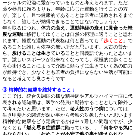
ーシャルの氾濫に繋がっているものと考えられます。ただ、
薬や器具に頼るよりも、年齢に応じた運動を行うことの方
が、楽しく、且つ健康的であることは医者に説教されるまで
もなく、誰しもが納得できることではないでしょうか
年を取るにつれ、
体力の衰え、運動神経の衰えに見合った軽
度な運動
に移行してゆくことは自然の摂理に適うことと思わ
れます。軽度な運動の代表格は何と言っても「
歩くこと
」で
あることは誰しも依存の無い所だと思います。太古の昔か
ら、
歩けることは生きていること
と同義語であったと思いま
す。激しいスポーツが出来なくなっても、積極的に歩くこと
を心掛けることによって介護に頼らずに生きていく為の筋力
が維持でき、少なくとも若者の負担にならない生活が可能に
なると考えても良さそうです
③ 精神的な健康を維持すること；
ここでは、統合失調症の様な精神病やアルツハイマー症に代
表される認知症は、医学の発展に期待することとして除外し
て考えたいと思います。ただ、
老人性のうつ病
については、
生き甲斐との関連が深い事から考察の対象したいと思います
精神的な健康をどう定義するかは中々難しい問題ですが、少
なくとも「
燃え尽き症候群
に陥っている」、「
何をやる気に
もならない
」、「
死ぬことが不安で他の事が考えられな