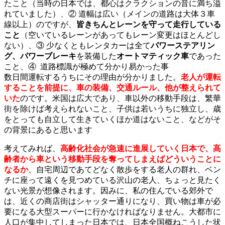
たこと（当時の日本では、都心はクラクションの音に満ち溢
れていました）、② 道幅は広い（メインの道路は大体３車
線以上）のですが、
皆きちんとレーンを守って走行している
こと
（空いているレーンがあってもレーン変更はほとんどし
ない）、③ 少なくともレンタカーは全て
パワーステアリン
グ、パワーブレーキ
を装備した
オートマティック車
であった
こと、④ 道路標識が極めて分かり易かった事
数日間運転するうちにその理由が分かりました。
老人が運転
することを前提に、車の装備、交通ルール、他が整えられて
いた
のです。米国は広大であり、車以外の移動手段は、繁華
街を除けば考えられないこと、子供は若いうちに独立し、歳
をとっても自立して生きていくほか道はないこと、などがそ
の背景にあると思います
考えてみれば、
高齢化社会が急速に進展していく日本で、高
齢者から車という移動手段を奪ってしまえばどういうことに
なるか
、自宅周辺であてどなく散歩をする老人の群れ、ベン
チに座って遠くを見つめている沢山の老人、ちょっと見たく
ない光景が想像されます。因みに、私の住んでいる郊外で
は、近くの商店街はシャッター通りになり、買い物は車が必
要になる大型スーパーに行かなければなりません。大都市に
人口が集中してしまった日本では、日本全国概ねこうした状