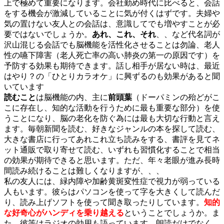
上で極めて重要になります。会社勤め時代に比べると、会話
をする機会が激減していることに気が付くはずです。夫婦や
気の置けない友人との会話は、意識してでも増やすことが必
要ではないでしょうか。
あれ、これ、それ
、、など代名詞が
沢山混じる会話でも脳機能を活性化させることは勿論、老人
性の嚥下障害（老人死亡率の高い肺炎の第一の原因です）を
予防する効果も期待できます。話し相手が居ない時は、最近
はやり？の「ひとりカラオケ」に興ずるのも効果があると聞
いています
読むこと
は脳機能の内、主に
前頭葉
（ドーパミンの殆どがこ
こに存在し、知的な活動を行うために最も重要な部分）を使
うことになり、脳の老化を防ぐ為には最も大切な行動と言え
ます。毎朝新聞を読む、好きなジャンルの本を探して読む、
大きな書店に行ってあれこれ立ち読みをする、書評を見てネ
ット通販で取り寄せて読む、いずれも習慣化することで相当
の効果が期待できると思います。ただ、年々老眼が進み長時
間読み続けることは難しくなりますが、、、
私の友人には、緑内障や加齢黄斑変性症で視力が弱っている
人もいます。彼らはパソコンを使って字を大きくして読んだ
り、読み上げソフトを使って聞き取ったりしています。
知的
な好奇心がハンディを乗り越える
ということでしょうか。ま
た、彼等はラジオの効用も語っています。朗読だけでなく、