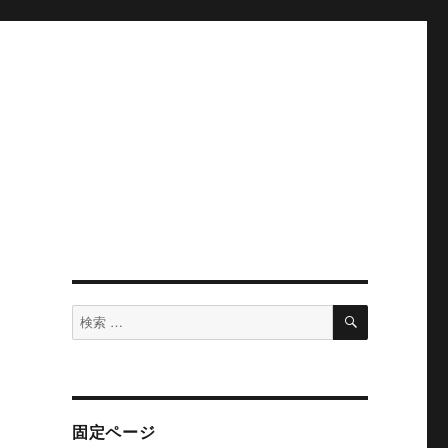
検
検
索
索
対
象:
固定ページ