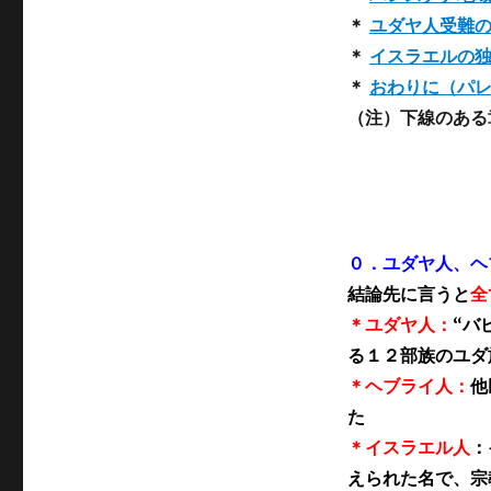
＊
ユダヤ人受難
＊
イスラエルの
＊
おわりに（パ
（注）下線のある
０．ユダヤ人、ヘ
結論先に言うと
全
＊ユダヤ人：
“バ
る１２部族のユダ
＊ヘブライ人：
他
た
＊イスラエル人
：
えられた名で、宗