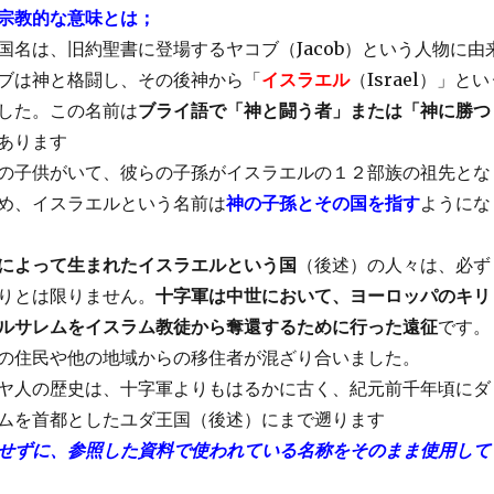
宗教的な意味とは；
国名は、旧約聖書に登場するヤコブ（Jacob）という人物に由
ブは神と格闘し、その後神から「
イスラエル
（Israel）」とい
した。この名前は
ブライ語で「神と闘う者」または「神に勝つ
あります
の子供がいて、彼らの子孫がイスラエルの１２部族の祖先とな
め、イスラエルという名前は
神の子孫とその国を指す
ようにな
によって生まれたイスラエルという国
（後述）の人々は、必ず
りとは限りません。
十字軍は中世において、ヨーロッパのキリ
ルサレムをイスラム教徒から奪還するために行った遠征
です。
の住民や他の地域からの移住者が混ざり合いました。
ヤ人の歴史は、十字軍よりもはるかに古く、紀元前千年頃にダ
ムを首都としたユダ王国（後述）にまで遡ります
せずに、参照した資料で使われている名称をそのまま使用して