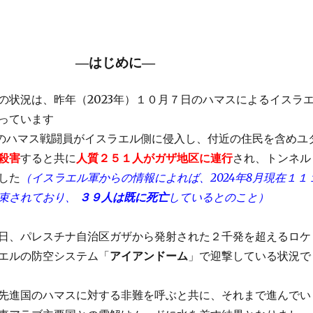
―はじめに―
の状況は、昨年（2023年）１０月７日のハマスによるイスラ
っています
0人のハマス戦闘員がイスラエル側に侵入し、付近の住民を含めユ
殺害
すると共に
人質２５１人がガザ地区に連行
され、トンネル
した
（イスラエル軍からの情報によれば、2024年8月現在１１
束されており、
３９人は既に死亡
しているとのこと）
日、パレスチナ自治区ガザから発射された２千発を超えるロケ
エルの防空システム「
アイアンドーム
」で迎撃している状況で
先進国のハマスに対する非難を呼ぶと共に、それまで進んでい