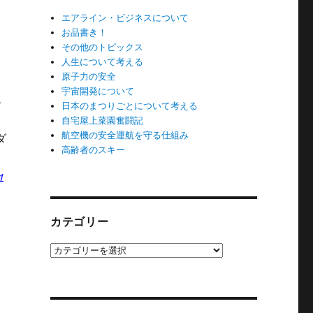
エアライン・ビジネスについて
お品書き！
その他のトピックス
人生について考える
原子力の安全
宇宙開発について
エ
日本のまつりごとについて考える
自宅屋上菜園奮闘記
航空機の安全運航を守る仕組み
ダ
高齢者のスキー
１
カテゴリー
カ
テ
ゴ
リ
ー