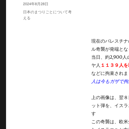
稿
投
2024年8月28日
者
稿
カ
日本のまつりごとについて考
日:
テ
える
ゴ
リ
ー
現在のパレスチナ
ル奇襲が発端とな
当日、約2,90
ヤ人
１１３９人を
などに拘束されま
人は今もガザで拘
上の画像は、翌８
ット弾を、イスラ
す
この奇襲は、欧米