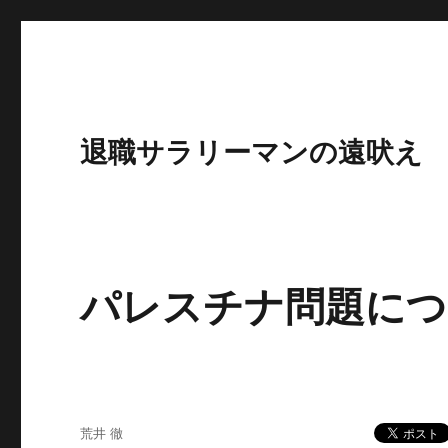
退職サラリーマンの遠吠え
パレスチナ問題につ
投
荒井 徹