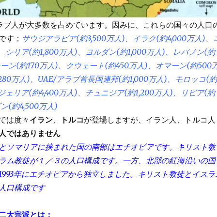
ラブ人が大多数を占めています。因みに、これらの国々の人口
です；
サウジアラビア(約3,500万人)、イラク(約4,000万人)、
シリア(約1,800万人)、ヨルダン(約1,000万人)、レバノン(約
ーン(約170万人)、クウェート(約450万人)、オマーン(約500
80万人)、UAE/アラブ首長国連邦(約1,000万人)、モロッコ(約
ルジェリア(約4,400万人)、チュニジア(約1,200万人)、リビア(約
(約4,500万人)
では度々
イラン
、
トルコ
が登場しますが、イラン人、トルコ人
人ではありません
とソマリアに挟まれた国の南部はエチオピアです。キリスト教
ラム教徒が１／３の人口構成です。一方、北部の紅海沿いの国
1993年にエチオピアから独立しました。キリスト教徒とイスラ
人口構成です
二大宗派とは；