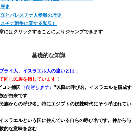
の歴史
独立とパレスチナ人受難の歴史
レスチナ戦争に関する私見）
章にはクリックすることによりジャンプできます
基礎的な知識
ブライ人、イスラエル人の違いとは；
て同じ民族を指しています
！
ビロン捕囚
（後述します）
”以降の呼び名。イスラエルを構成す
族が由来です
民族からの呼び名。特にエジプトの奴隷時代にそう呼ばれてい
イスラエルという国に住んでいる自らの呼び名です。神から与
教的な意味を含む