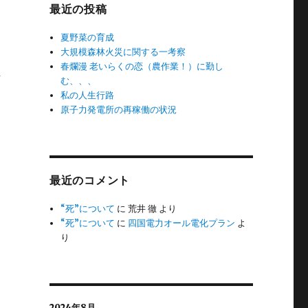
最近の投稿
夏野菜の育成
大規模森林火災に関する一考察
わ
春爛漫 老いらくの恋（農作業！）に勤し
訪
む、、、
私の人生行路
原子力発電所の再稼働の状況
最近のコメント
“死”について
に
荒井 徹
より
“死”について
に
四国電力オール電化プラン
よ
り
2024年8月