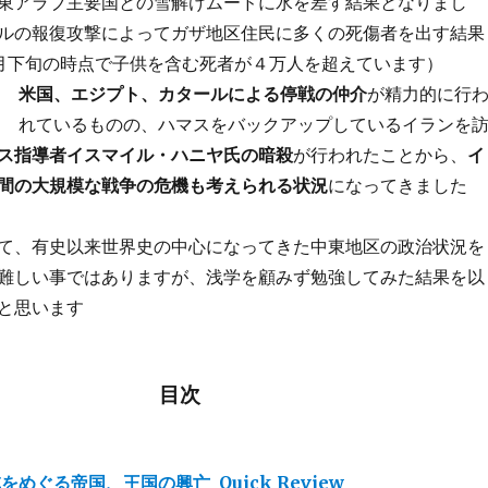
東アラブ主要国との雪解けムードに水を差す結果となりまし
ルの報復攻撃によってガザ地区住民に多くの死傷者を出す結果
月下旬の時点で子供を含む死者が４万人を超えています）
米国、エジプト、カタールによる停戦の仲介
が精力的に行
れているものの、ハマスをバックアップしているイランを
ス指導者イスマイル・ハニヤ氏の暗殺
が行われたことから、
イ
間の大規模な戦争の危機も考えられる状況
になってきました
て、有史以来世界史の中心になってきた中東地区の政治状況を
難しい事ではありますが、浅学を顧みず勉強してみた結果を以
と思います
目次
めぐる帝国、王国の興亡_Quick Review