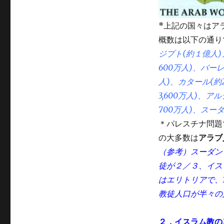
*上記の国々はア
概数は以下の通り
ジプト(約１億人)、
600万人)、バーレ
人)、カタール(約2
3,600万人)、ア
700万人)、スーダン
＊パレスチナ問題
の大多数は
アラブ
（参考）スーダン
徒が２／３、イス
はエリトリアで、
教徒人口が半々の
２．イスラム教の