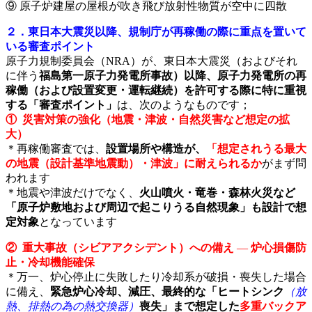
⑨ 原子炉建屋の屋根が吹き飛び放射性物質が空中に四散
２．東日本大震災以降、規制庁が再稼働の際に重点を置いて
いる審査ポイント
原子力規制委員会（NRA）が、東日本大震災（およびそれ
に伴う
福島第一原子力発電所事故）以降、原子力発電所の再
稼働（および設置変更・運転継続）を許可する際に特に重視
する「審査ポイント」
は、次のようなものです；
① 災害対策の強化（地震・津波・自然災害など想定の拡
大）
＊再稼働審査では、
設置場所や構造が、
「想定されうる最大
の地震（設計基準地震動）・津波」に耐えられるか
がまず問
われます
＊地震や津波だけでなく、
火山噴火・竜巻・森林火災など
「原子炉敷地および周辺で起こりうる自然現象」も設計で想
定対象
となっています
② 重大事故（シビアアクシデント）への備え
―
炉心損傷防
止・冷却機能確保
＊万一、炉心停止に失敗したり冷却系が破損・喪失した場合
に備え、
緊急炉心冷却、減圧、最終的な「ヒートシンク
（放
熱、排熱の為の熱交換器）
喪失」まで想定した
多重バックア