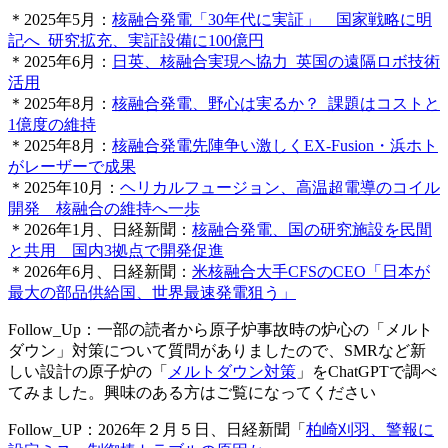
＊2025年5月：
核融合発電「30年代に実証」 国家戦略に明
記へ_研究拡充、実証設備に100億円
＊2025年6月：
日英、核融合実現へ協力_英国の遠隔ロボ技術
活用
＊2025年8月：
核融合発電、野心は実るか？_課題はコストと
1億度の維持
＊2025年8月：
核融合発電先陣争い激しくEX-Fusion・浜ホト
がレーザーで成果
＊2025年10月：
ヘリカルフュージョン、高温超電導のコイル
開発 核融合の維持へ一歩
＊2026年1月、日経新聞：
核融合発電、国の研究施設を民間
と共用 国内3拠点で開発促進
＊2026年6月、日経新聞：
米核融合大手CFSのCEO「日本が
最大の部品供給国、世界最速発電狙う」
Follow_Up：一部の読者から原子炉事故時の炉心の「メルト
ダウン」対策について質問がありましたので、SMRなど新
しい設計の原子炉の「
メルトダウン対策
」をChatGPTで調べ
てみました。興味のある方はご覧になってください
Follow_UP：2026年２月５日、日経新聞「
柏崎刈羽、警報に