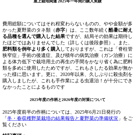
屋上栽培関連 2025年一年間の購入実績
費用総額についてはそれ程変わらないものの、やや金額が多
かった夏野菜のタネ類（
赤字
）は、ここ数年続く
酷暑に耐え
る品種を選んで購入した結果
ですが、結局その効果は期待し
たほどではありませんでした（詳しくは後段参照）。また、
肥料類を例年より多く購入
しておりますが、これは「脊柱管
狭窄症」手術の後遺症、及び積年の病気治療（ガン治療）に
よる体力低下で栽培用土の再生の手間をかなり省く為に肥料
類を多めに使用したためですが、これもさしたる効果が無か
った様に思います。更に、2020年以来、久しぶりに殺虫剤を
購入しましたが、これも手作業による虫退治！が十分にでき
なかったことによるものです
2025年度の作柄と2026年度の対策について
2025年度前半の作柄については、2025年6月21日発行の
「
冬・春収穫野菜栽培の結果報告と夏野菜の準備状況
」をご
覧ください