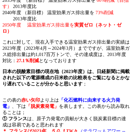
2035年度 （新目標） 温室効果ガス排出量を
60%削減（目指
す）
2013年度比
2040年度 （新目標） 温室効果ガス排出量を
73%削減
2013年度比
2050年度 温室効果ガス排出量を
実質ゼロ（ネット・ゼ
ロ）
これに対して、現在入手できる温室効果ガス排出量の実績は
2023年度（2023年4月～2024年3月）までですが、温室効果ガ
ス総排出量は約1,017百万トンで、その達成度は、2013年度
対比：
27.1％削減
となっております
日本の脱酸素目標の現在地（2023年度）は、日経新聞に掲載
された以下の電源構成の日米欧の比較表をご覧になるとかな
り遅れていることが分かると思います
；
この表の
赤い矢印
より上は
「化石燃料に由来する火力発
電」
、下は
「脱炭素発電」
を表します。この表から読み取れ
ることは；
① フランス
は、原子力発電の貢献が大きく脱炭素目標の達
成は容易であると思われます
＊
フランスは2023年、５０.１TWｈ
（テラワットアワー ⇔