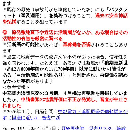
ます
＊既存の原発（事故前から稼働していた炉）にも
「バックフ
ィット（遡及適用）」を義務づけ
ることで、
過去の安全神話
を払拭
することを狙っています
⑥ 原発敷地直下や近辺に活断層がないか、ある場合はその
活動性の有無を厳密に調べる
＊
活断層の可能性
があれば、
再稼働を否認
されることもあり
ます
＊過去に地質データの改ざんや不備があった場合、信頼性を
強く問われます。たとえば、ある炉では断層が
「後期更新世
（約12万6000年前から1万1700年前）以降に動いた可能性が
ある（＝活断層の可能性あり）」と判断され、再稼働を認め
なかった事例
があります
＜参考情報＞
中部電力浜岡原発の３号機、４号機は再稼働を目指していま
した
が、
申請書類の地震評価に不正が発覚し、審査が中止さ
れました
＊2026年１月、日経新聞：
中部電力・浜岡原発の信頼揺るが
す（捏造に近い）_審査中断
Follow_UP：2026年6月2日：
原発再稼働、災害リスク→施設