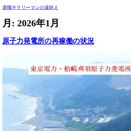
コ
退職サラリーマンの遠吠え
ン
テ
月:
2026年1月
ン
ツ
へ
原子力発電所の再稼働の状況
ス
キ
ッ
プ