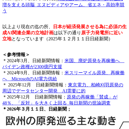
増を支える頭脳_エヌビディアやアーム、省エネ・高効率競
う
以上より現在の迄の所、
日本が経済発展させる為に必須の生
成AI関連企業の立地計画
は以下の通り
原子力発電所に近い
立地
となっています（2025年１２月１１日日経新聞）
＜参考情報＞
＊2024年3月、日経新聞情報：
米国、廃炉原発を再稼働へ
バイデン政権が2300億円支援
＊2024年9月、日経新聞情報：
米スリーマイル原発、再稼働
へ MicrosoftのAI電力供給
＊ 2025年12月 日経新聞情報：
東京電力、柏崎刈羽原発の
周辺でデータセンター開発 AI需要に的
＊2025年12月 日経新聞情報：
原発の再稼働「賛成」が
48％、「反対」を大きく上回る_毎日新聞の世論調査
＊2026年３月１１日、日経新聞；