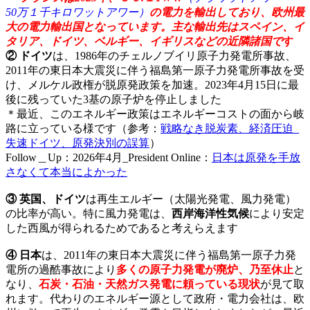
50万１千キロワットアワー）
の電力を輸出しており、欧州最
大の電力輸出国となっています。主な輸出先はスペイン、イ
タリア、ドイツ、ベルギー、イギリスなどの近隣諸国で
す
② ドイツ
は、1986年のチェルノブイリ原子力発電所事故、
2011年の東日本大震災に伴う福島第一原子力発電所事故を受
け、メルケル政権が脱原発政策を加速。
2023年4月15日に最
後に残っていた3基の原子炉を停止しました
＊最近、このエネルギー政策はエネルギーコストの面から岐
路に立っている様です（参考：
戦略なき脱炭素、経済圧迫_
失速ドイツ、原発決別の誤算
）
Follow＿Up：2026年4月_President Online：
日本は原発を手放
さなくて本当によかった
③ 英国、ドイツ
は再生エルギー（太陽光発電、風力発電）
の比率が高い。特に風力発電は、
西岸海洋性気候
により安定
した西風が得られるためであると考えらえます
④ 日本
は、2011年の東日本大震災に伴う福島第一原子力発
電所の過酷事故により
多くの原子力発電が廃炉、乃至休止
と
なり、
石炭・石油・天然ガス発電に頼っている現状
が見て取
れます。代わりのエネルギー源として政府・電力会社は、欧