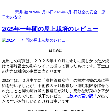
投
投
カ
稿
稿
テ
荒井 徹
2026年1月16日
2026年6月8日
航空の安全・原
者
日:
ゴ
子力の安全
リ
ー
2025年一年間の屋上栽培のレビュー
はじめに
見出しの写真は、２０２５年１０月に余りに美しかった夕焼
けと霊峰富士の影をワイフに撮って貰ったものです。富士山
の方角は拙宅の南西に当たります
2025年は、２月中旬に「脊柱管狭窄症」の根本治療の為に手
術を行いましたが、手術後３ヶ月程厳しい運動制限を課せら
れたことと脚の痺れ等の後遺症が残り、充分な野菜のケアが
できませんでした。以下のレビューに
数々の言い訳！
が出て
きますがお許しいただければ幸いです