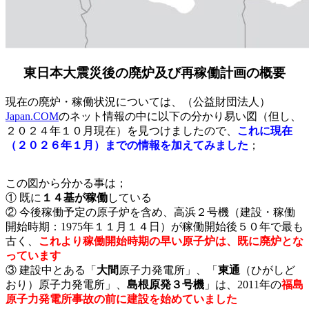
東日本大震災後の廃炉及び再稼働計画の概要
現在の廃炉・稼働状況については、（公益財団法人）
Japan.COM
のネット情報の中に以下の分かり易い図（但し、
２０２４年１０月現在）を見つけましたので、
これに現在
（２０２６年１月）までの情報を加えてみました
；
この図から分かる事は；
① 既に
１４基が稼働
している
② 今後稼働予定の原子炉を含め、高浜２号機（建設・稼働
開始時期：1975年１１月１４日）が稼働開始後５０年で最も
古く、
これより稼働開始時期の早い原子炉は、既に廃炉とな
っています
③ 建設中とある「
大間
原子力発電所」、「
東通
（ひがしど
おり）原子力発電所」、
島根原発３号機
」は、2011年の
福島
原子力発電所事故の前に建設を始めていました