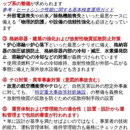
ップ系の整備
が求められます
参考：
ヒートシンク性能に関する基本検査運用ガイド
＊
外部電源喪失
や給
水／除熱機能喪失
といった最悪ケースに
備える
「物理的防護」や設備の信頼性強化
も必須となってい
ます
③ 格納容器・建屋の強化および放射性物質拡散防止対策
＊
炉心溶融
や
炉心落下
といった最悪シナリオに備え、
格納容
器の加圧破損防止
、
格納容器内部の冷却・減圧
、
水素爆発防
止
、
溶融炉心の冷却などの対策
が義務づけられています
＊使用済燃料プールの冷却維持、放射性物質が外部へ広がる
事態に備えた屋外放水設備なども含まれます
④ テロ対策・異常事象対策（意図的事故含む）
＊
故意の航空機衝突やテロ
など、自然災害以外の想定外事象
に対しても、「
特定重大事故等対処施設
」の整備を義務化
＊放射性物質の拡散を防ぐための拡散抑制手段の設置
⑤ 運営体制および管理能力の適合性（ 設置・設計から運
転管理まで包括的審査が行われます）
＊単に設計が基準を満たせばよいのではなく、事業者の技術
的能力、運転管理体制、維持管理能力も厳格にチェックされ