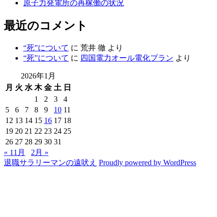
原子力発電所の再稼働の状況
最近のコメント
“死”について
に
荒井 徹
より
“死”について
に
四国電力オール電化プラン
より
2026年1月
月
火
水
木
金
土
日
1
2
3
4
5
6
7
8
9
10
11
12
13
14
15
16
17
18
19
20
21
22
23
24
25
26
27
28
29
30
31
« 11月
2月 »
退職サラリーマンの遠吠え
Proudly powered by WordPress