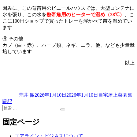
因みに、この育苗用のビニールハウスでは、大型コンテナに
水を張り、この水を
熱帯魚用のヒーターで温め（28℃）
、こ
こに100円ショップで買ったトレーを浮かべて苗を温めてい
ます
⑥ その他
カブ（白・赤）、ハーブ類、ネギ、ニラ、他、なども少量栽
培しています
以上
投
投
カ
稿
稿
テ
荒井 徹
2026年1月10日
2026年1月10日
自宅屋上菜園奮
者
日:
ゴ
闘記
リ
検
ー
検
索
索
対
固定ページ
象:
エアライン・ビジネスについて