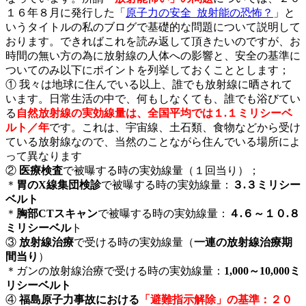
１６年８月に発行した「
原子力の安全_放射能の恐怖？
」と
いうタイトルの私のブログで基礎的な問題について説明して
おります。できればこれを読み返して頂きたいのですが、お
時間の無い方の為に放射線の人体への影響と、安全の基準に
ついてのみ以下にポイントを列挙しておくこととします；
① 我々は地球に住んでいる以上、誰でも放射線に晒されて
います。日常生活の中で、何もしなくても、誰でも浴びてい
る
自然放射線の実効線量は、全国平均では１.１ミリシーベ
ルト／年
です
。これは、宇宙線、土石類、食物などから受け
ている放射線なので、当然のことながら住んでいる場所によ
って異なります
②
医療検査
で被曝する時の実効線量（１回当り）；
＊
胃のX線集団検診
で被曝する時の実効線量：
３.３ミリシー
ベルト
＊
胸部CTスキャン
で被曝する時の実効線量：
４.６～１０.８
ミリシーベル
ト
③
放射線治療
で受ける時の実効線量（
一連の放射線治療期
間当り
）
＊ガンの放射線治療で受ける時の実効線量：
1,000～10,000ミ
リシーベルト
④
福島原子力事故における
「避難指示解除」の基準：２０