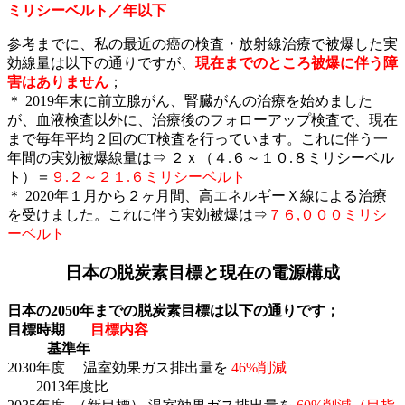
ミリシーベルト／年以下
参考までに、私の最近の癌の検査・放射線治療で被爆した実
効線量は以下の通りですが、
現在までのところ被爆に伴う障
害はありません
；
＊ 2019年末に前立腺がん、腎臓がんの治療を始めました
が、血液検査以外に、治療後のフォローアップ検査で、現在
まで毎年平均２回のCT検査を行っています。これに伴う一
年間の実効被爆線量は⇒ ２ｘ（４.６～１０.８ミリシーベル
ト）＝
９.２～２１.６ミリシーベルト
＊ 2020年１月から２ヶ月間、高エネルギーＸ線による治療
を受けました。これに伴う実効被爆は⇒
７６,０００ミリシ
ーベルト
日本の脱炭素目標と現在の電源構成
日本の2050年までの脱炭素目標は以下の通りです；
目標時期
目標内容
基準年
2030年度 温室効果ガス排出量を
46%削減
2013年度比