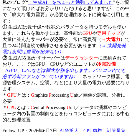
私のブログ“
「生成AI」をちょっと勉強してみました
”をご覧
になって頂ければお分かりいただけると思いますが、この中
で「膨大な電力需要」が必要な理由を以下に簡潔に引用しま
す；
①
生成AIは数千億〜数兆のパラメータを持つモデルを使い
ます。これらを動かすには、高性能の
GPU
や
専用チップ
が
大量に並んだ
サーバーが必要
で、常に高負荷（
⇔大電力
）で
且つ24時間連続で動作させる必要があります
（⇔ 太陽光発
電は夜間は発電が出来ない）
②
生成AIを動かすサーバーは
データセンター
に集約されて
おり、ここではGPU、CPUなどのユニットの
冷却設備
（GPU、CPUなどは膨大な熱を出します。パソコン内でも
必ず冷却ファンがついていますね）
、ネットワーク機器、電
源管理システム、空調、などにより大量の電力が必要になり
ます
＊
GPU
とは：
G
raphics
P
rocessing
U
nit／画像の認識、分析に
必要
＊
CPU
とは：
C
entral
P
rocessing
U
nit／データの演算やコンピ
ュータ内の装置の制御などを行うコンピュータにおける中心
的な処理装置
Follow_UP：2026年6月3日_
AI急拡大、CPU復権 計算量急