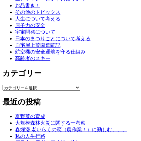
お品書き！
その他のトピックス
人生について考える
原子力の安全
宇宙開発について
日本のまつりごとについて考える
自宅屋上菜園奮闘記
航空機の安全運航を守る仕組み
高齢者のスキー
カテゴリー
カ
テ
最近の投稿
ゴ
リ
ー
夏野菜の育成
大規模森林火災に関する一考察
春爛漫 老いらくの恋（農作業！）に勤しむ、、、
私の人生行路