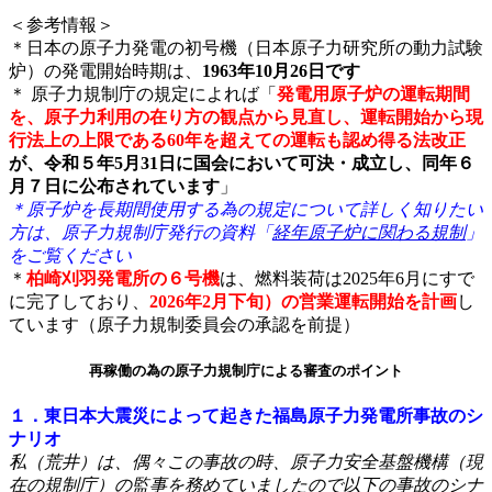
＜参考情報＞
＊
日本の原子力発電の初号機（日本原子力研究所の動力試験
炉）の発電開始時期は、
1963年10月26日です
＊ 原子力規制庁の規定によれば「
発電用原子炉の運転期間
を、原子力利用の在り方の観点から見直し、運転開始から現
行法上の上限である60年を超えての運転も認め得る法改正
が、令和５年5月31日に国会において可決・成立し、同年６
月７日に公布されています
」
＊原子炉を長期間使用する為の規定について詳しく知りたい
方は、原子力規制庁発行の資料「
経年原子炉に関わる規制
」
をご覧ください
＊
柏崎刈羽発電所の６号機
は、燃料装荷は2025年6月にすで
に完了しており、
2026年2月下旬）の営業運転開始を計画
し
ています（原子力規制委員会の承認を前提）
再稼働の為の原子力規制庁による審査のポイント
１．東日本大震災によって起きた福島原子力発電所事故のシ
ナリオ
私（荒井）は、偶々この事故の時、原子力安全基盤機構（現
在の規制庁）の監事を務めていましたので以下の事故のシナ