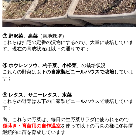
③ 野沢菜、高菜
（露地栽培）
これらは拙宅の定番の漬物にするので、大量に栽培していま
す。現在の育成状況は以下の通りです；
④ ホウレンソウ、杓子菜、小松菜
、の栽培状況
これらの野菜は以下の
自家製ビニールハウスで栽培
していま
す；
⑤ レタス、サニーレタス、水菜
これらの野菜は以下の自家製ビニールハウスで栽培していま
す；
尚、これらの野菜は、毎日の生野菜サラダに使われるので、
種蒔き・育苗用の自作温室
を使って以下の写真の様に冬期間
継続的に苗を育成しています；