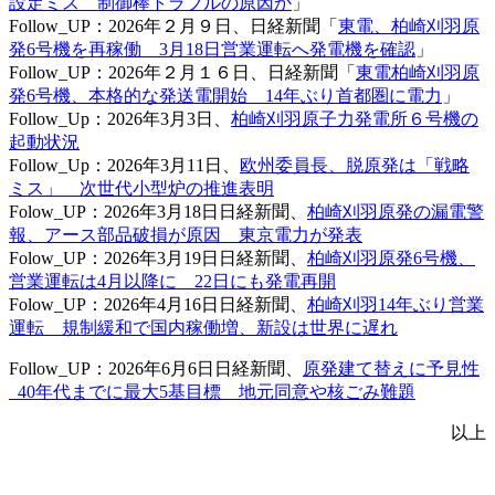
設定ミス__制御棒トラブルの原因か
」
Follow_UP：2026年２月９日、日経新聞「
東電、柏崎刈羽原
発6号機を再稼働 3月18日営業運転へ発電機を確認
」
Follow_UP：2026年２月１６日、日経新聞「
東電柏崎刈羽原
発6号機、本格的な発送電開始 14年ぶり首都圏に電力
」
Follow_Up：2026年3月3日、
柏崎刈羽原子力発電所６号機の
起動状況
Follow_Up：2026年3月11日、
欧州委員長、脱原発は「戦略
ミス」 次世代小型炉の推進表明
Folow_UP：2026年3月18日日経新聞、
柏崎刈羽原発の漏電警
報、アース部品破損が原因 東京電力が発表
Folow_UP：2026年3月19日日経新聞、
柏崎刈羽原発6号機、
営業運転は4月以降に 22日にも発電再開
Folow_UP：2026年4月16日日経新聞、
柏崎刈羽14年ぶり営業
運転 規制緩和で国内稼働増、新設は世界に遅れ
Follow_UP：2026年6月6日日経新聞、
原発建て替えに予見性
_40年代までに最大5基目標 地元同意や核ごみ難題
以上