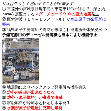
リオは生々しく思い出すことが出来ます
① 三陸沖の宮城県牡鹿半島の東南東130km付近で、深さ約
24kmを震源とする
マグニチュード９.０の巨大地震
発生
② 巨大津波（１４～１５メートル）が
福島原子力発電所に
襲来
③ 福島原子力発電所の堤防が破壊され発電所全体が浸水
⇒
予備電源用のディーゼル発電機も浸水により機能停止
④ 地震動によりバックアップ発電所も機能喪失
⑤
炉心の冷却が出来なくなる
⑥
炉心（原子燃料）が高温で溶融
⑦ 溶融燃料が冷却水と反応し水素発生
⑧
水素が原子炉建屋に充満し爆発