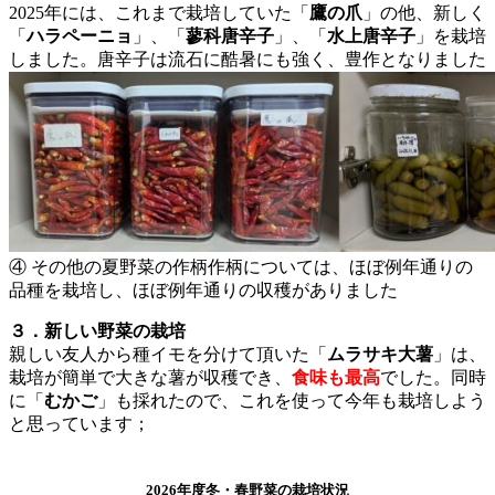
2025年には、これまで栽培していた「
鷹の爪
」の他、新しく
「
ハラペーニョ
」、「
蓼科唐辛子
」、「
水上唐辛子
」を栽培
しました。唐辛子は流石に酷暑にも強く、豊作となりました
④ その他の夏野菜の作柄作柄については、ほぼ例年通りの
品種を栽培し、ほぼ例年通りの収穫がありました
３．新しい野菜の栽培
親しい友人から種イモを分けて頂いた「
ムラサキ大薯
」は、
栽培が簡単で大きな薯が収穫でき、
食味も最高
でした。同時
に「
むかご
」も採れたので、これを使って今年も栽培しよう
と思っています；
2026年度冬・春野菜の栽培状況