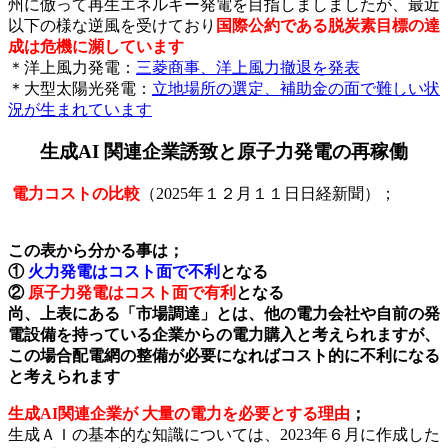
州に倣って再生エネルギー発電を目指しましましたが、最近
以下の様な逆風を受けており
国際公約である脱炭素目標の達
成は危機に瀕しています
＊洋上風力発電：
三菱商事、洋上風力撤退を発表
＊大型太陽光発電：
立地場所の選定、補助金の面で難しい状
況が生まれています
生成AI 関連企業誘致と原子力発電の再稼働
電力コストの比較
（2025年１２月１１日日経新聞）；
この表から分かる事は；
①
火力発電はコスト面で不利
となる
②
原子力発電はコスト面で有利
となる
尚、上表にある「市場調達」とは、他の電力会社や自前の発
電設備を持っている企業からの電力購入と考えられますが、
この場合配電網の整備が必要になればコスト的に不利になる
と考えられます
生成AI関連企業が 大量の電力を必要とする理由
；
生成ＡＩの基本的な知識については、2023年６月に作成した