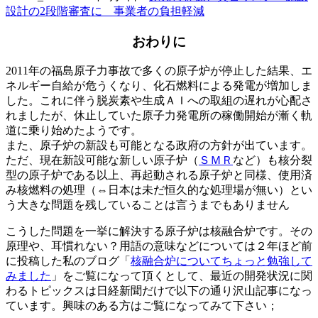
設計の2段階審査に 事業者の負担軽減
おわりに
2011年の福島原子力事故で多くの原子炉が停止した結果、エ
ネルギー自給が危うくなり、化石燃料による発電が増加しま
した。これに伴う脱炭素や生成ＡＩへの取組の遅れが心配さ
れましたが、休止していた原子力発電所の稼働開始が漸く軌
道に乗り始めたようです。
また、原子炉の新設も可能となる政府の方針が出ています。
ただ、現在新設可能な新しい原子炉（
ＳＭＲ
など）も核分裂
型の原子炉である以上、再起動される原子炉と同様、使用済
み核燃料の処理（⇔日本は未だ恒久的な処理場が無い）とい
う大きな問題を残していることは言うまでもありません
こうした問題を一挙に解決する原子炉は核融合炉です。その
原理や、耳慣れない？用語の意味などについては２年ほど前
に投稿した私のブログ「
核融合炉についてちょっと勉強して
みました
」をご覧になって頂くとして、最近の開発状況に関
わるトピックスは日経新聞だけで以下の通り沢山記事になっ
ています。興味のある方はご覧になってみて下さい；