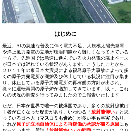
はじめに
最近、AIの急速な普及に伴う電力不足、大規模太陽光発電
や洋上風力発電の立地が環境問題から難しくなってきている
一方で、先進国では急速に進んでいる火力発電の廃止ペース
が日本では遅れている状況があります。こうしたことから、
２０１１年の東日本大震災による福島原子力事故によって多
くの原子力発電所が廃炉及び休止している状況に注目が集ま
り、休止している原子力発電所の再稼働の方針が出され、
徐々に運転再開の原子炉が増加してきています。以下、これ
らの状況の調査を行ってみましたのでご報告いたします
ただ、日本が世界で唯一の被爆国であり、多くの放射線被ば
く者が亡くなった歴史があり、いわゆる「
放射能怖い
」と思
っている日本人（
マスコミも含め
）が多い事も事実であり、
これが
原子炉立地自治体による再稼働の承認が滞る原因
にも
なっています。所謂
「放射能怖い」の問題
については、２０