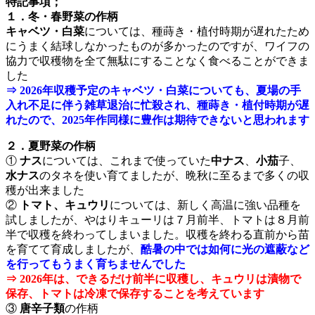
特記事項；
１．冬・春野菜の作柄
キャベツ・白菜
については、種蒔き・植付時期が遅れたため
にうまく結球しなかったものが多かったのですが、ワイフの
協力で収穫物を全て無駄にすることなく食べることができま
した
⇒ 2026年収穫予定のキャベツ・白菜についても、夏場の手
入れ不足に伴う雑草退治に忙殺され、種蒔き・植付時期が遅
れたので、2025年作同様に豊作は期待できないと思われます
２．夏野菜の作柄
①
ナス
については、これまで使っていた
中ナス
、
小茄
子、
水ナス
のタネを使い育てましたが、晩秋に至るまで多くの収
穫が出来ました
②
トマト、キュウリ
については、新しく高温に強い品種を
試しましたが、やはりキューリは７月前半、トマトは８月前
半で収穫を終わってしまいました。収穫を終わる直前から苗
を育てて育成しましたが、
酷暑の中では如何に光の遮蔽など
を行ってもうまく育ちませんでした
⇒ 2026年は、できるだけ前半に収穫し、キュウリは漬物で
保存、トマトは冷凍で保存することを考えています
③
唐辛子類
の作柄