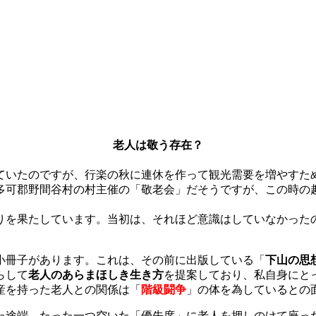
老人は敬う存在？
ていたのですが、行楽の秋に連休を作って観光需要を増やすた
多可郡野間谷村の村主催の「敬老会」だそうですが、この時の
りを果たしています。当初は、それほど意識はしていなかった
小冊子があります。これは、その前に出版している「
下山の思
らして
老人のあらまほしき生き方
を提案しており、私自身にと
産を持った老人との関係は「
階級闘争
」の体を為しているとの
た途端、たった一つ空いた「優先席」に老人を押しのけて座っ