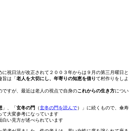
めに祝日法が改正されて２００３年からは９月の第三月曜日と
趣旨は「
老人を大切にし、年寄りの知恵を借り
て村作りをしよ
のですが、最近は老人の視点で自身の
これからの生き方
につい
想
」、「
玄冬の門
（
玄冬の門を読んで
）」に続くもので、傘寿
って大変参考になっています
面白い見方が述べられています
た若者が居ました。件の老人は、若い女性に席を譲られて座る