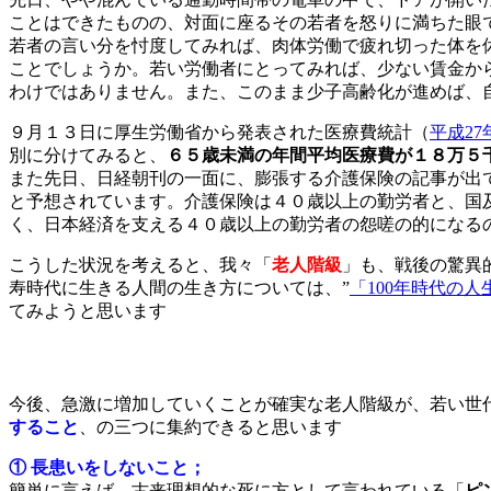
ことはできたものの、対面に座るその若者を怒りに満ちた眼
若者の言い分を忖度してみれば、肉体労働で疲れ切った体を
ことでしょうか。若い労働者にとってみれば、少ない賃金か
わけではありません。また、このまま少子高齢化が進めば、
９月１３日に厚生労働省から発表された医療費統計（
平成2
別に分けてみると、
６５歳未満の年間平均医療費が１８万５
また先日、日経朝刊の一面に、膨張する介護保険の記事が出
と予想されています。介護保険は４０歳以上の勤労者と、国
く、日本経済を支える４０歳以上の勤労者の怨嗟の的になる
こうした状況を考えると、我々「
老人階級
」も、戦後の驚異
寿時代に生きる人間の生き方については、”
「100年時代の
てみようと思います
今後、急激に増加していくことが確実な老人階級が、若い世
すること
、の三つに集約できると思います
① 長患いをしないこと；
簡単に言えば、古来理想的な死に方として言われている「
ピ