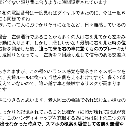
ぽどでない限り間に合うように時間設定されています
０桁の電話番号は一度見ればダイヤルできたのに、今は一度６
ても同様ですね
歩いていて人にぶつかりそうになるなど、日々痛感しているの
場合、左側通行であることから多くの人は右を見てから左をみ
行動に入ります。しかし、悲しいかな！最初に右を見た時の
位
右折を開始した後、
迫って来る右の車に驚くもののブレーキが
し遠回りとなっても、左折を２回繰り返して信号のある交差点
らされますが、この種のバランス感覚を要求されるスポーツを
合、交通ルールに従って当然左側を走るわけですが、多くの道
見えていないので、追い越す車と接触するリスクが高まりま
です
事につきると思います。老人同士の会話であればお互い様なの
しっかりと記憶されていることは確か（細胞が壊れて記憶が喪
す。このハンディキャップを克服する為に私は以下の二つの方
出せなかった時点で、スマホの検索を駆使して名前を無理や