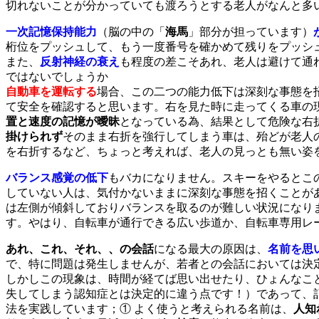
切れないことが分かっていても渡ろうとする老人がなんと多
一次記憶保持能力
（脳の中の「
海馬
」部分が担っています）
桁位をプッシュして、もう一度番号を確かめて残りをプッシ
また、
反射神経の衰え
も程度の差こそあれ、老人は避けて通
ではないでしょうか
自動車を運転する
場合、この二つの能力低下は深刻な事態を
て安全を確認すると思います。右を見た時に走ってくる車の
置と速度の記憶が曖昧
となっている為、結果として危険な右
掛けられず
そのまま右折を強行してしまう車は、殆どが老人
を右折するなど、ちょっと考えれば、老人の見っとも無い姿
バランス感覚の低下
もバカになりません。スキーをやるとこ
していない人は、気付かないままに深刻な事態を招くことが
は左側が傾斜しておりバランスを取るのが難しい状況になり
す。やはり、自転車が通行できる広い歩道か、自転車専用レ
あれ、これ、それ、、の会話
になる最大の原因は、
名前を思
で、特に問題は発生しませんが、若者との会話においては決
しかしこの現象は、時間が経てば思い出せたり、ひょんなこ
失してしまう認知症とは決定的に違う点です！）であって、
法を実践しています；① よく使うと考えられる名前は、
人知