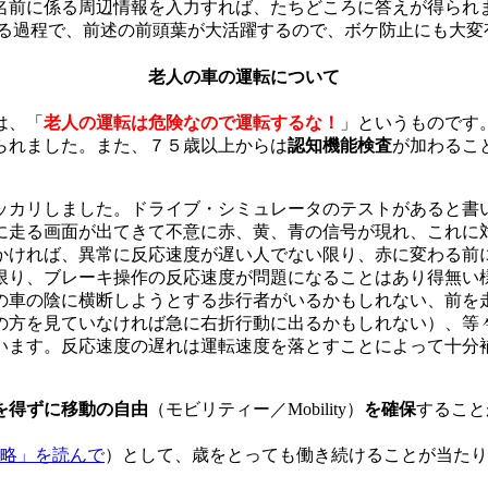
名前に係る周辺情報を入力すれば、たちどころに答えが得られ
える過程で、前述の前頭葉が大活躍するので、ボケ防止にも大変
老人の車の運転について
は、「
老人の運転は危険なので運転するな！
」というものです
られました。また、７５歳以上からは
認知機能検査
が加わるこ
ッカリしました。ドライブ・シミュレータのテストがあると書
に走る画面が出てきて不意に赤、黄、青の信号が現れ、これに
かければ、異常に反応速度が遅い人でない限り、赤に変わる前
限り、ブレーキ操作の反応速度が問題になることはあり得無い
の車の陰に横断しようとする歩行者がいるかもしれない、前を
の方を見ていなければ急に右折行動に出るかもしれない）、等
います。反応速度の遅れは運転速度を落とすことによって十分
を得ずに移動の自由
（モビリティー／
Mobility
）
を確保
すること
戦略」を読んで
）として、歳をとっても働き続けることが当たり