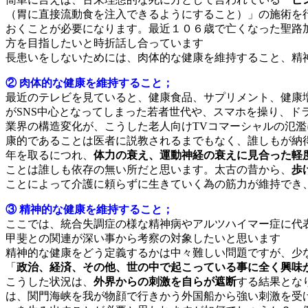
（胃に直接流動食を注入できるようにすること）」の施術を
おくことが必要になります。最近１０６歳で亡くなった聖路
方を目指したいと時折話し合っています
長患いをしないためには、肉体的な健康を維持すること、精
② 肉体的な健康を維持すること；
最近のテレビを見ていると、健康食品、サプリメント、健康
がSNS中心となってしまった若者世代や、スマホを操り、
業界の構造変化が、こうした老人向けTVコマーシャルの氾
康的であることは医者に説教されるまでもなく、誰しもが納
年を取るにつれ、
体力の衰え、運動神経の衰えに見合った軽
ことは誰しも依存の無い所だと思います。太古の昔から、
歩
ことによって介護に頼らずに生きていく為の筋力が維持でき
③ 精神的な健康を維持すること；
ここでは、統合失調症の様な精神病やアルツハイマー症に代
甲斐との関連が深い事から考察の対象したいと思います
精神的な健康をどう定義するかは中々難しい問題ですが、少
「
政治、経済、その他、世の中で起こっている事に全く興味
こうした状況は、
外界からの刺激を自らが遮断
する結果とな
は、関門海峡を我が物顔で行きかう外国船から強い刺激を受