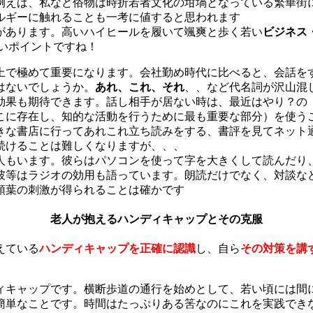
例えば、私など俗物は時折若者文化の坩堝となっている繁華街
ルギーに触れることも一考に値すると思われます
があります。高いハイヒールを履いて颯爽と歩く若い
ビジネス
いポイントですね！
上で極めて重要になります。会社勤め時代に比べると、会話を
はないでしょうか。
あれ、これ、それ
、、など代名詞が沢山混
効果も期待できます。話し相手が居ない時は、最近はやり？の
こに存在し、知的な活動を行うために最も重要な部分）を使う
きな書店に行ってあれこれ立ち読みをする、書評を見てネット
続けることは難しくなりますが、、、
人もいます。彼らはパソコンを使って字を大きくして読んだり
彼等はラジオの効用も語っています。朗読だけでなく、対談な
頭葉の刺激が得られることは確かです
老人が抱えるハンディキャップとその克服
えている
ハンディキャップを正確に認識
し、自ら
その対策を講
ィキャップです。横断歩道の通行を始めとして、若い頃には間
簡単なことです。時間はたっぷりある筈なのにこれを実践でき