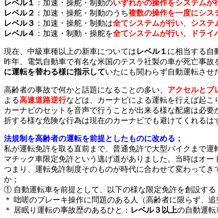
レベル１
：加速・操舵・制動の
いずれかの操作をシステムが
レベル２
：加速・操舵・制動のうち
複数の操作を一度にシス
レベル３
：加速・操舵・制動は
全てシステムが行い
、
システ
レベル４
：加速・制動・操舵を
全てシステムが行い、ドライ
現在、中級車種以上の新車については
レベル１
に相当する自
昨年、電気自動車で有名な米国のテスラ社製の車が死亡事故
に運転を替わる様に指示して
いたにも関わらず自動運転させ
高齢者の事故で何かと話題になることの多い、
アクセルとブ
よる
高速道路逆行
などは、カーナビによる運転を行えば起こ
カーナビのセットを音声で行うことが出来る様な配慮は必要
折する様な危険な行為は現在のカーナビでも避けてくれるは
法規制を高齢者の運転を前提としたものに改める；
私が運転免許を取る直前まで、普通免許で大型バイクまで運
マチック車限定免許という逃げ道がありました。当時はオー
つまり、運転免許制度そのものが時代に合わせて変わってき
か；
① 自動運転車を前提として、以下の様な限定免許を創設する
＊ 咄嗟のブレーキ操作に問題のある人（高齢者に限らず、
＊ 居眠り運転の事故歴のあるひと：
レベル３以上
の自動運転