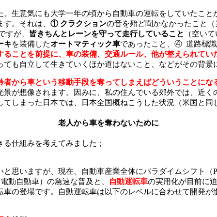
た。生意気にも大学一年の頃から自動車の運転をしていたこと
ます。それは、
① クラクション
の音を殆ど聞かなかったこと（
ですが、
皆きちんとレーンを守って走行していること
（空いて
ーキ
を装備した
オートマティック車
であったこと、④ 道路標
することを前提に、車の装備、交通ルール、他が整えられてい
っても自立して生きていくほか道はないこと、などがその背景
齢者から車という移動手段を奪ってしまえばどういうことにな
光景が想像されます。因みに、私の住んでいる郊外では、近く
してしまった日本では、日本全国概ねこうした状況（米国と同
老人から車を奪わないために
きる仕組みを考えてみました；
いますが、現在、自動車産業全体にパラダイムシフト（Parad
cle／電動自動車）の急速な普及と、
自動運転車
の実用化が目前に
車の登場です。自動運転車は以下のレベルに合わせて開発が進