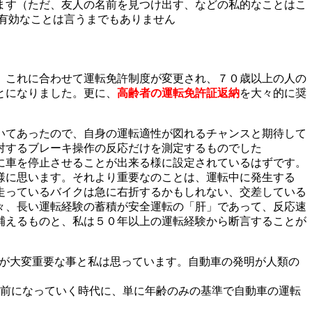
ます（ただ、友人の名前を見つけ出す、などの私的なことはこ
有効なことは言うまでもありません
。これに合わせて運転免許制度が変更され、７０歳以上の人の
とになりました。更に、
高齢者の
運転
免許証返納
を大々的に奨
いてあったので、自身の運転適性が図れるチャンスと期待して
対するブレーキ操作の反応だけを測定するものでした
に車を停止させることが出来る様に設定されているはずです。
様に思います。それより重要なのことは、運転中に発生する
走っているバイクは急に右折するかもしれない、交差している
々、長い運転経験の蓄積が安全運転の「肝」であって、反応速
補えるものと、私は５０年以上の運転経験から断言することが
が大変重要な事と私は思っています。自動車の発明が人類の
前になっていく時代に、単に年齢のみの基準で自動車の運転