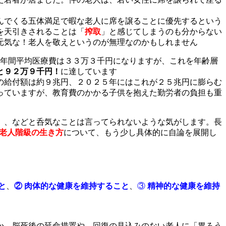
んでくる五体満足で暇な老人に席を譲ることに優先するという
を天引きされることは「
搾取
」と感じてしまうのも分からない
元気な！老人を敬えというのが無理なのかもしれません
年間平均医療費は３３万３千円になりますが、これを年齢層
と９２万９千円！
に達しています
の給付額は約９兆円、２０２５年にはこれが２５兆円に膨らむ
っていますが、教育費のかかる子供を抱えた勤労者の負担も重
、、などと呑気なことは言ってられないような気がします。長
老人階級の生き方
について、もう少し具体的に自論を展開し
と
、
②
肉体的な健康を維持すること
、
③
精神的な健康を維持
か。脳死後の延命措置や、回復の見込みのない老人に「胃ろう