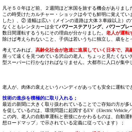
凡そ５０年ほど前、２週間ほど米国を旅する機会がありまし
この時受けたカルチャー・ショックは今でも鮮明に覚えてい
した）、② 道幅は広い（メインの道路は大体３車線以上）の
なくともレンタカーは全て
パワーステアリング、パワーブレ
数日間運転するうちにその理由が分かりました。
老人が運転
除けば考えられないこと、子供は若いうちに独立し、歳をと
考えてみれば、
高齢化社会が急速に進展していく日本で、高
座って遠くを見つめている沢山の老人、ちょっと見たくない
型スーパーに行かなければなりません。大都市に人口が集中
老人が、肉体の衰えというハンディがあっても安全に運転で
技術の進歩を積極的に取り入れる；
最近の新聞に大きく取り扱われていることでご存知の方が多いと思
を促しているのは、環境問題に起因するEV（Electric Vehi
この内、老人の自動車運転と密接にかかわるものは、自動運転
想ロードマップ」で示されている定義に従っています）；