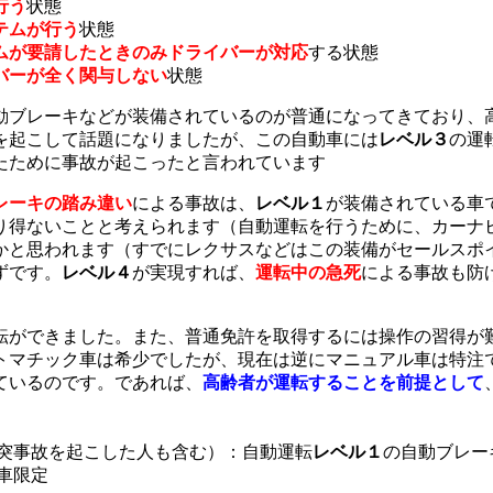
行う
状態
テムが行う
状態
ムが要請したときのみドライバーが対応
する状態
バーが全く関与しない
状態
動ブレーキなどが装備されているのが普通になってきており、
を起こして話題になりましたが、この自動車には
レベル３
の運
たために事故が起こったと言われています
レーキの踏み違い
による事故は、
レベル１
が装備されている車
り得ないことと考えられます（自動運転を行うために、カーナ
かと思われます（すでにレクサスなどはこの装備がセールスポ
ずです。
レベル４
が実現すれば、
運転中の急死
による事故も防
転ができました。また、普通免許を取得するには操作の習得が
トマチック車は希少でしたが、現在は逆にマニュアル車は特注
ているのです。であれば、
高齢者が運転することを前提として
追突事故を起こした人も含む）：自動運転
レベル１
の自動ブレー
車限定