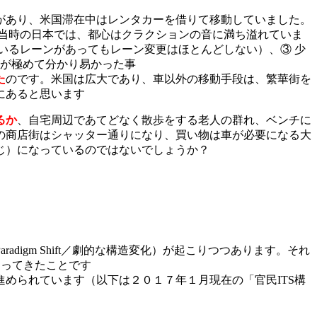
があり、米国滞在中はレンタカーを借りて移動していました。
当時の日本では、都心はクラクションの音に満ち溢れていま
いるレーンがあってもレーン変更はほとんどしない）、③ 少
識が極めて分かり易かった事
た
のです。米国は広大であり、車以外の移動手段は、繁華街を
にあると思います
るか
、自宅周辺であてどなく散歩をする老人の群れ、ベンチに
の商店街はシャッター通りになり、買い物は車が必要になる大
じ）になっているのではないでしょうか？
igm Shift／劇的な構造変化）が起こりつつあります。それ
迫ってきたことです
められています（以下は２０１７年１月現在の「官民ITS構