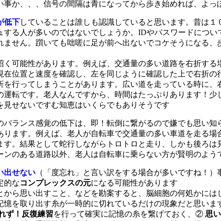
い事か、、、信号の間隔は青になってから歩き始めれば、よっ
が低下
していることは誰しも認識していると思います。昔は１
ュする人が多いのではないでしょうか。IDやパスワードについ
れません。躓いても咄嗟に足が前へ出ないでコケそうになる、
招く可能性があります。例えば、交通量の多い道路を右折する
現在位置と速度を確認し、左を同じように確認した上で右折の
折を行ってしまうことがあります。広い道を走っている時に、
の運転です。老人なんですから、時間はたっぷりあります！少
を見せないですむ知恵はいくらでもありそうです
のバランス感覚の低下は、即！転倒に繋がるので嫌でも思い知
あります。例えば、老人が自転車で交通量の多い車道を走る場
ます。結果として蛇行しながらトロトロと走り、しかも後ろは
ーンのある道路以外、老人は自転車に乗らない方が賢明のよう
い出せない
（「度忘れ」と言い訳をする場合が多いですね！）
定的な
コンプレックスの元
になる可能性があります
とから思い出すこと、などを勘案すると、脳細胞の何処かには
記憶を取り出す糸が一時的に切れているだけの現象だと思いま
れず！反復練習
を行って確実に記憶の糸を繋げておく、②
思い