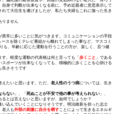
、自身で判断が出来なくなる前に、予め近親者に意思表示して
されて大往生を遂げましたが、私たち夫婦もこれに倣った生き
ありません
が異常に多いことに気がつきます。コミュニケーションの手段
ュースを除くテレビ番組から離れてしまった事など、マスコミ
よりも、年齢に応じた運動を行うことの方が、楽しく、且つ健
ます。軽度な運動の代表格は何と言っても「
歩くこと
」である
いスポーツが出来なくなっても、積極的に歩くことを心掛ける
も良さそうです
考えたいと思います。ただ、
老人性のうつ病
については、生き
ならない
」、「
死ぬことが不安で他の事が考えられない
」、
あるとは言えないと思いますが、如何でしょうか？
迷い込んでいくことになりそうです。明治維新を担った志士
。老人も
外部の刺激に自分を晒す
ことによって生きるエネルギ