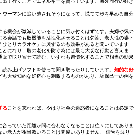
に出て行くことでエネルギーを貰っています。海外旅行の好き
・ウーマン
に追い越されそうになって、慌てて歩を早める自分
する機会が激減していることに気が付くはずです。夫婦や気の
じる会話でも脳機能を活性化させることは勿論、老人性の嚥下
「ひとりカラオケ」に興ずるのも効果があると聞いています
ことになり、脳の老化を防ぐ為には最も大切な行動と言えま
通販で取り寄せて読む、いずれも習慣化することで相当の効果
、読み上げソフトを使って聞き取ったりしています。
知的な好
ども大変知的な好奇心を刺激するものがあり、塙保己一の例を
ずる
ことを忘れれば、やはり社会の迷惑者になることは必定で
に合っていた距離が間に合わなくなることは往々にしてありま
ない老人が相当数いることは間違いありません。 信号を渡り