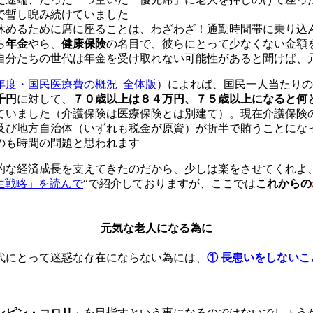
で暫し睨み続けていました
休めるために席に座ることは、わざわざ！通勤時間帯に乗り込
ら
年金
やら、
健康保険
の名目で、彼らにとって少なくない金額
自分たちの世代は年金を受け取れない可能性があると聞けば、
7年度・国民医療費の概況_全体版
）によれば、国民一人当たりの
千円
に対して、
７０歳以上は８４万円、７５歳以上になると何
ていました（介護保険は医療保険とは別建て）。現在介護保険
及び地方自治体（いずれも税金が原資）が折半で賄うことにな
のも時間の問題と思われます
的な経済成長を支えてきたのだから、少しは楽をさせてくれよ
人生戦略」を読んで
“で紹介しておりますが、ここでは
これからの
元気な老人になる為に
代にとって迷惑な存在にならない為には、
①
長患いをしないこ
ンピン・コロリ
」を目指すという事になるのではないでしょう