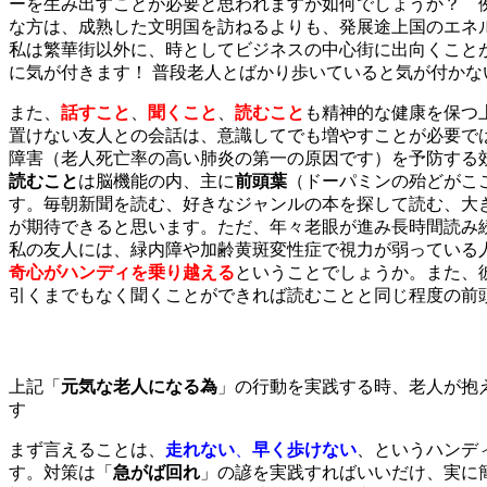
ーを生み出すことが必要と思われますが如何でしょうか？ 
な方は、成熟した文明国を訪ねるよりも、発展途上国のエネ
私は繁華街以外に、時としてビジネスの中心街に出向くこと
に気が付きます！ 普段老人とばかり歩いていると気が付かな
また、
話すこと
、
聞くこと
、
読むこと
も精神的な健康を保つ
置けない友人との会話は、意識してでも増やすことが必要で
障害（老人死亡率の高い肺炎の第一の原因です）を予防する
読むこと
は脳機能の内、主に
前頭葉
（ドーパミンの殆どがこ
す。毎朝新聞を読む、好きなジャンルの本を探して読む、大
が期待できると思います。ただ、年々老眼が進み長時間読み
私の友人には、緑内障や加齢黄斑変性症で視力が弱っている
奇心がハンディを乗り越える
ということでしょうか。また、
引くまでもなく聞くことができれば読むことと同じ程度の前
上記「
元気な老人になる為
」の行動を実践する時、老人が抱
す
まず言えることは、
走れない
、
早く歩けない
、というハンデ
す。対策は「
急がば回れ
」の諺を実践すればいいだけ、実に