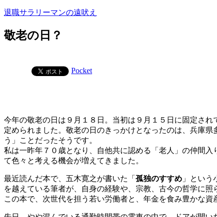
コ
退職サラリーマンの遠吠え
ン
テ
敬老の日？
ン
ツ
へ
Pocket
ス
キ
ッ
プ
今年の敬老の日は９月１８日。当初は９月１５日に固定され
定められました。敬老の日のきっかけとなったのは、兵庫県
う」ことだったそうです。
私は一昨年７０歳となり、自他共に認める「老人」の仲間入
て色々と考える機会が増えてきました。
最近読んだ本で、五木寛之が書いた「
孤独のすすめ
」という
を越えている筆者が、自身の経験や、宗教、古今の哲学に照
この本で、次世代を担う若い労働者と、年金を食み豊かな資
先日、やや混んでいる通勤時間帯の電車の中で、ドアが開い