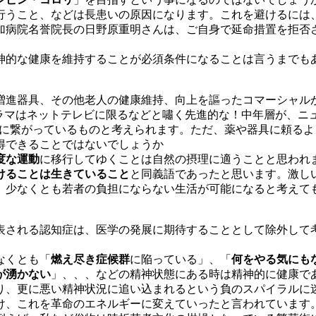
行うこと、などは長患いの原因になります。これを避けるには
加病院名誉院長の日野原重明さんは、ご自身で延命措置を拒否
神的な健康を維持することが必須条件になることは言うまでも
増進器具、その他老人の健康維持、向上を謳ったコマーシャル
ドラマはネットテレビに限るなどと嘯く先進的な！中年層が、ニ
濫に繋がっているものと考えられます。ただ、薬や器具に頼る
得できることではないでしょうか
度な運動
に移行してゆくことは自然の摂理に適うことと思われ
けることは生きていること
と同義語であったと思います。激し
、少なくとも若者の負担にならない生活が可能になると考えて
表される認知症は、医学の発展に期待することとして除外して
なくとも「
燃え尽き症候群
に陥っている」、「
何をやる気にも
が湧かない
」、、、などの精神状態にある時は精神的に健康で
り、更に悪い精神状況に追い込まれるという負のスパイラルに
け、これを革命のエネルギーに変えていったと言われています