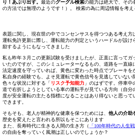
り！あぶり出す。
最近の
グーグル検索
の能力は絶大で、その
の方法では無理のようです！）。 検索の為に周辺情報を考
表題に関し、現在世の中でコンセンサスを得つつある考え方
運転免許更新に際し、運転能力の判定というハードルが設け
励
するようにもなってきました
私も昨年３月この更新試験を受けましたが、正直に言ってガ
いたのですが、このシミュレーターなるもの、道路を一直線
法定速度を守っていれば、黄色に変わった時点でブレーキを
私自身の経験でも、よそ見運転で黄色信号を見逃していない
色々な状況に対する「
リスク予知能力
」のはずです。停車中
道で右折しようとしている車の運転手が見ている方向（自分
度が安全運転の主たる指標になることはあり得ないと思って
できます。
そもそも、老人が精神的な健康を保つためには、
他人の介助
歴史を変えたと言われる所以もそこにあります
また、長寿時代に生きる人間の生き方（
「100年時代の人生
の自由を奪っていく風潮は正しいのでしょうか？