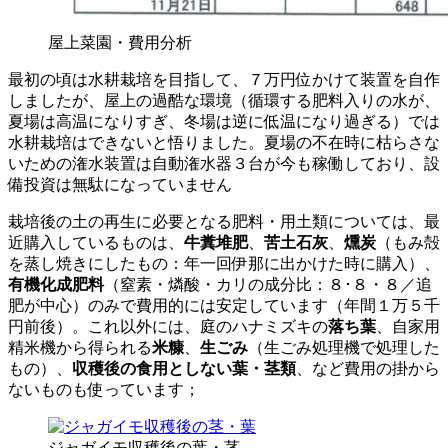
屋上菜園・費用分析
最初の頃は水耕栽培を目指して、７万円位かけて装置を自作
しましたが、屋上の過酷な環境（循環する肥料入りの水が、
夏場は高温になりすぎ、冬場は逆に低温になり過ぎる）では
水耕栽培はできないと悟りました。夏場の不在時に枯らさな
いための潅水装置は自動潅水器３台が今も稼働しており、設
備投資は無駄になっていません
栽培後の土の再生に必要となる肥料・用土類については、最
近購入しているものは、
牛糞堆肥
、
苦土石灰
、
燻炭
（もみ殻
を蒸し焼きにしたもの：年一回伊那に出かけた時に購入）、
有機化成肥料
（窒素・燐酸・カリの成分比：８･８・８／追
肥が中心）のみで費用的には安定しています（年間１万５千
円前後）。これ以外には、庭のハナミズキの
落ち葉
、自家用
精米機から得られる
米糠
、
生ごみ
（生ごみ処理機で処理した
もの）、
収穫後の食用としない葉・茎類
、など費用の掛から
ないものも使っています；
ジャガイモ収穫後の葉・茎