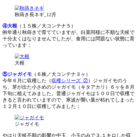
秋蒔き長ネギ_12月
④大根
（１５株／大コンテナ５）
例年通り秋蒔きで育てていますが、白菜同様に不順な天候で
十分太くはなりませんでしたが、食用には問題ない状態に育
っています；
大根
⑤ジャガイモ
（６株／大コンテナ３ヶ）
今年６月に収穫した（
収穫シリーズ_②
）ジャガイモのう
ち、芽が出た小さめのジャガイモ（キタアカリ）６ヶを８月
下旬に植えてみました。普通ジャガイモは１００日で収穫で
きると言われていますので、寒波が襲い葉が枯れてしまった
１２月１０日に収穫してみました；
ジャガイモ
やはり天候不順の影響か中玉、小玉のみで３.１キロしか収