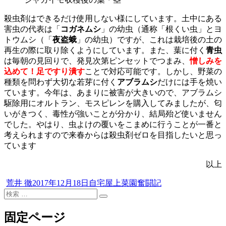
殺虫剤はできるだけ使用しない様にしています。土中にある
害虫の代表は「
コガネムシ
」の幼虫（通称「根くい虫」とヨ
トウムシ（「
夜盗蛾
」の幼虫）ですが、これは栽培後の土の
再生の際に取り除くようにしています。また、葉に付く
青虫
は毎朝の見回りで、発見次第ピンセットでつまみ、
憎しみを
込めて！足ですり潰す
ことで対応可能です。しかし、野菜の
種類を問わず大切な若芽に付く
アブラムシ
だけには手を焼い
ています。今年は、あまりに被害が大きいので、アブラムシ
駆除用にオルトラン、モスピレンを購入してみましたが、匂
いがきつく、毒性が強いことが分かり、結局殆ど使いません
でした。やはり、虫よけの覆いをこまめに行うことが一番と
考えられますので来春からは殺虫剤ゼロを目指したいと思っ
ています
以上
投
投
カ
荒井 徹
2017年12月18日
自宅屋上菜園奮闘記
稿
検
稿
テ
検
者
索
日:
ゴ
索
対
リ
固定ページ
象:
ー