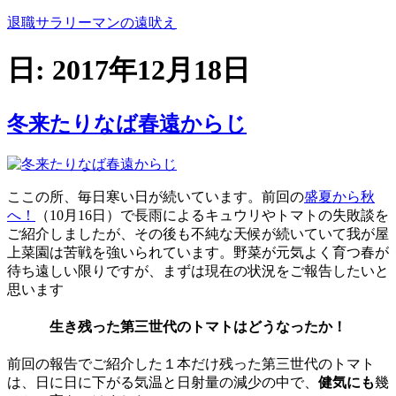
コ
退職サラリーマンの遠吠え
ン
テ
日:
2017年12月18日
ン
ツ
へ
冬来たりなば春遠からじ
ス
キ
ッ
プ
ここの所、毎日寒い日が続いています。前回の
盛夏から秋
へ！
（10月16日）で長雨によるキュウリやトマトの失敗談を
ご紹介しましたが、その後も不純な天候が続いていて我が屋
上菜園は苦戦を強いられています。野菜が元気よく育つ春が
待ち遠しい限りですが、まずは現在の状況をご報告したいと
思います
生き残った第三世代のトマトはどうなったか！
前回の報告でご紹介した１本だけ残った第三世代のトマト
は、日に日に下がる気温と日射量の減少の中で、
健気にも
幾