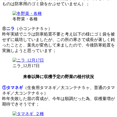
ものは防寒用のゴミ袋をかぶせていません）；
冬野菜・各種
⑧
ニラ
（小コンテナ５ヶ）
昨年実績でニラは防寒処置不要と考え以下の様にゴミ袋を被
せずに栽培していましたが、この所の寒さで成長が著しく鈍
ったことと、葉先が変色して来ましたので、今後防寒処置を
実施しようと思っています；
ニラ_12月17日
来春以降に収穫予定の野菜の植付状況
①タマネギ
（生食用タマネギ／大コンテナ５ヶ、普通のタマ
ネギ／大コンテナ６ヶ）
昨年失敗した苗の育成が、今年は順調だった為、収穫量増が
期待できそうです；