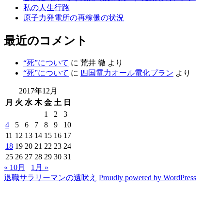
私の人生行路
原子力発電所の再稼働の状況
最近のコメント
“死”について
に
荒井 徹
より
“死”について
に
四国電力オール電化プラン
より
2017年12月
月
火
水
木
金
土
日
1
2
3
4
5
6
7
8
9
10
11
12
13
14
15
16
17
18
19
20
21
22
23
24
25
26
27
28
29
30
31
« 10月
1月 »
退職サラリーマンの遠吠え
Proudly powered by WordPress