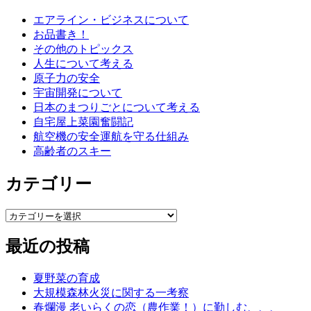
エアライン・ビジネスについて
お品書き！
その他のトピックス
人生について考える
原子力の安全
宇宙開発について
日本のまつりごとについて考える
自宅屋上菜園奮闘記
航空機の安全運航を守る仕組み
高齢者のスキー
カテゴリー
カ
テ
最近の投稿
ゴ
リ
ー
夏野菜の育成
大規模森林火災に関する一考察
春爛漫 老いらくの恋（農作業！）に勤しむ、、、