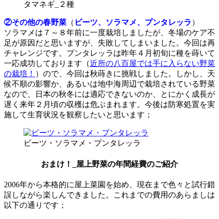
タマネギ_２種
②その他の春野菜
（
ビーツ、ソラマメ、プンタレッラ
）
ソラマメは７～８年前に一度栽培しましたが、冬場のケア不
足が原因だと思いますが、失敗してしまいました。今回は再
チャレンジです。プンタレッラは昨年４月初旬に種を蒔いて
一応成功しております（
近所の八百屋では手に入らない野菜
の栽培！
）ので、今回は秋蒔きに挑戦しました。しかし、天
候不順の影響か、あるいは地中海周辺で栽培されている野菜
なので、日本の秋冬には適応できないのか、とにかく成長が
遅く来年２月頃の収穫は危ぶまれます。今後は防寒処置を実
施して生育状況を観察したいと思います；
ビーツ・ソラマメ・プンタレッラ
おまけ！_屋上野菜の年間経費のご紹介
2006年から本格的に屋上菜園を始め、現在まで色々と試行錯
誤しながら楽しんできました。これまでの費用のあらましは
以下の通りです；