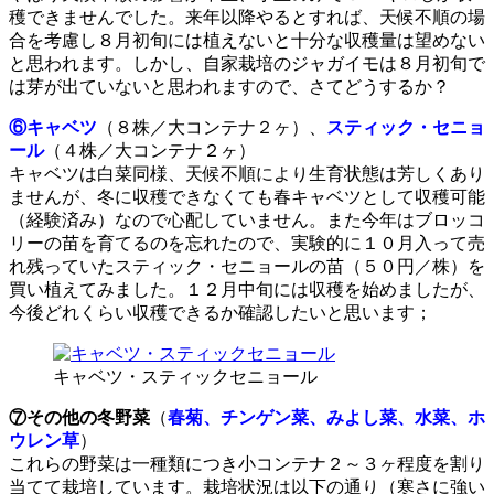
穫できませんでした。来年以降やるとすれば、天候不順の場
合を考慮し８月初旬には植えないと十分な収穫量は望めない
と思われます。しかし、自家栽培のジャガイモは８月初旬で
は芽が出ていないと思われますので、さてどうするか？
⑥キャベツ
（８株／大コンテナ２ヶ）、
スティック・セニョ
ール
（４株／大コンテナ２ヶ）
キャベツは白菜同様、天候不順により生育状態は芳しくあり
ませんが、冬に収穫できなくても春キャベツとして収穫可能
（経験済み）なので心配していません。また今年はブロッコ
リーの苗を育てるのを忘れたので、実験的に１０月入って売
れ残っていたスティック・セニョールの苗（５０円／株）を
買い植えてみました。１２月中旬には収穫を始めましたが、
今後どれくらい収穫できるか確認したいと思います；
キャベツ・スティックセニョール
⑦その他の冬野菜
（
春菊、チンゲン菜、みよし菜、水菜、ホ
ウレン草
）
これらの野菜は一種類につき小コンテナ２～３ヶ程度を割り
当てて栽培しています。栽培状況は以下の通り（寒さに強い