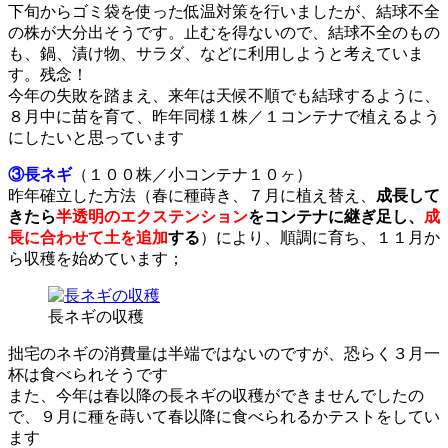
下旬からゴミ袋を使った低温対策を行いましたが、結球不全
の株が大分出そうです。止むを得ないので、結球不全のもの
も、鍋、漬け物、サラダ、などに利用しようと考えていま
す。残念！
今年の失敗を踏まえ、来年は天候不順でも結球するように、
８月中に苗を育て、昨年同様１株／１コンテナで植えるよう
にしたいと思っています
③長ネギ
（１００株／小コンテナ１０ヶ）
昨年確立した方法（春に種蒔き、７月に植え替え、
成長して
きたら
半透明のエクステンション
をコンテナに継ぎ足し、
成
長に合わせて土を追加
する
）により、順調に育ち、１１月か
ら収穫を始めています；
長ネギの収穫
拙宅のネギの消費量は半端ではないのですが、恐らく３月一
杯は食べられそうです
また、今年は春以降の長ネギの収穫ができませんでしたの
で、９月に種を蒔いて春以降に食べられるかテストをしてい
ます