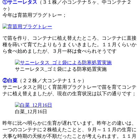
①サニーレタス
（３１株／小コンテナ５ヶ、中コンテナ２
ヶ）
今年は育苗用プラグトレー；
で苗を作り、コンテナに植え替えたところ、コンテナに直接
種を蒔いて育てたよりもうまくいきました。１１月くらいか
ら食べ始めましたが、３月一杯は食べられそうです
サニーレタス_ゴミ袋による防寒処置実施
②白菜
（２２株／大コンテナ１１ヶ）
サニーレタスと同じく育苗用プラグトレーで苗を育てコンテ
ナに植え替えましたが、現在の生育状況は以下の通りです；
白菜_12月16日
昨年に比べ明らかに生育が遅れています。昨年との違いは、
一つのコンテナに２株植えたことと、９月～１１月の生育に
大事な時期の天候が不順だったことが考えられます。１１月