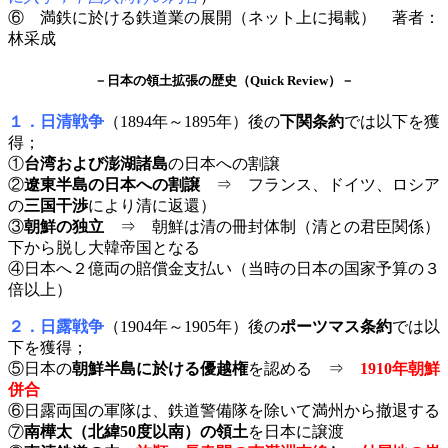
⑥ 満鉄に於ける鉄道業の展開（ネット上に掲載） 著者：
林采成
－日本の領土拡張の歴史（Quick Review）－
１．日清戦争
（1894年～1895年）後の
下関条約
では以下を獲
得；
①
台湾および澎湖諸島
の日本への割譲
②
遼東半島の日本への割譲
⇒ フランス、ドイツ、ロシア
の
三国干渉
により清に返還）
③
朝鮮の独立
⇒ 朝鮮は清の冊封体制（清との君臣関係）
下から脱し大韓帝国となる
④日本へ２億両の賠償金支払い（当時の日本の国家予算の３
倍以上）
２．日露戦争
（1904年～1905年）後の
ポーツマス条約
では以
下を獲得；
⑤日本の
朝鮮半島に於ける優越権
を認める ⇒
1910年朝鮮
併合
⑥日露両国の軍隊は、鉄道警備隊を除いて満州から撤退する
⑦
南樺太（北緯50度以南）の領土
を日本に譲渡