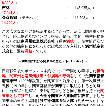
8,320人
）
吉林
： 145,035人（
17,941人
）
斉斉哈爾
（チチハル） : 118,708人 （
14,290人
）
この広大なエリアを統治するに当たって、治安は関東軍が担
当し、陸上輸送及びインフラ構築、整備、文化、機密任務を
担ったのは
南満州鉄道株式会社
（通称
満鉄
）、航空輸送及び
その他の機密任務を担ったのは私の父が入社した
満州航空株
式会社
（通称
満航
）でした
－満州国に於ける関東軍の歴史（Quick Rview）－
日露戦争後のポーツマス条約でロシア帝国から獲得した
租借
地、関東州と南満州鉄道の付属地の守備
をしていた
関東都督
府陸軍部
（1906年設置）が関東軍の前身です。第一次世界大
戦後（1919年）、関東都督府が
関東庁に改組
されると同時
に、台湾軍・朝鮮軍・支那駐屯軍などと同じ権限を持った
関
東軍として独立
し、
司令部を関東州の旅順市に設置
しました
関東軍の当初の編制は
独立守備隊６個大隊
（約６千人か）を
指揮下に置き、此れとは別に日本内地から２年交代で派遣さ