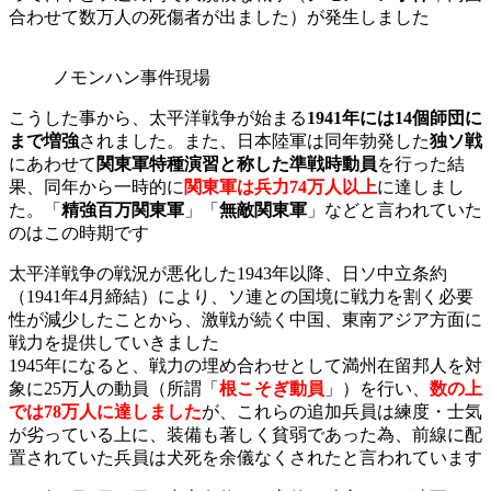
合わせて数万人の死傷者が出ました）が発生しました
ノモンハン事件現場
こうした事から、太平洋戦争が始まる
1941年には14個師団に
まで増強
されました。また、日本陸軍は同年勃発した
独ソ戦
にあわせて
関東軍特種演習と称した準戦時動員
を行った結
果、同年から一時的に
関東軍は兵力74万人以上
に達しまし
た。「
精強百万関東軍
」「
無敵関東軍
」などと言われていた
のはこの時期です
太平洋戦争の戦況が悪化した1943年以降、日ソ中立条約
（1941年4月締結）により、ソ連との国境に戦力を割く必要
性が減少したことから、激戦が続く中国、東南アジア方面に
戦力を提供していきました
1945年になると、戦力の埋め合わせとして満州在留邦人を対
象に25万人の動員（所謂「
根こそぎ動員
」）を行い、
数の上
では78万人に達しました
が、これらの追加兵員は練度・士気
が劣っている上に、装備も著しく貧弱であった為、前線に配
置されていた兵員は犬死を余儀なくされたと言われています