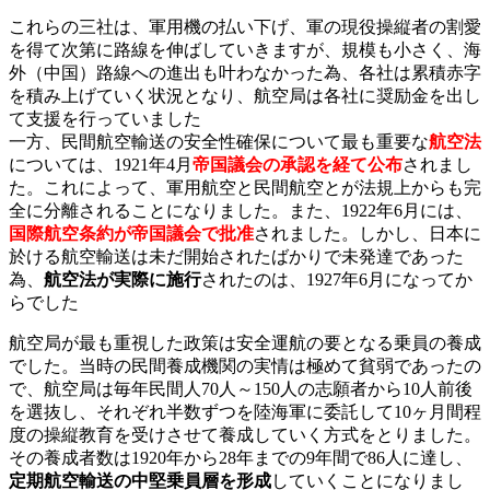
これらの三社は、軍用機の払い下げ、軍の現役操縦者の割愛
を得て次第に路線を伸ばしていきますが、規模も小さく、海
外（中国）路線への進出も叶わなかった為、各社は累積赤字
を積み上げていく状況となり、航空局は各社に奨励金を出し
て支援を行っていました
一方、民間航空輸送の安全性確保について最も重要な
航空法
については、1921年4月
帝国議会の承認を経て公布
されまし
た。これによって、軍用航空と民間航空とが法規上からも完
全に分離されることになりました。また、1922年6月には、
国際航空条約が帝国議会で批准
されました。しかし、日本に
於ける航空輸送は未だ開始されたばかりで未発達であった
為、
航空法が実際に施行
されたのは、1927年6月になってか
らでした
航空局が最も重視した政策は安全運航の要となる乗員の養成
でした。当時の民間養成機関の実情は極めて貧弱であったの
で、航空局は毎年民間人70人～150人の志願者から10人前後
を選抜し、それぞれ半数ずつを陸海軍に委託して10ヶ月間程
度の操縦教育を受けさせて養成していく方式をとりました。
その養成者数は1920年から28年までの9年間で86人に達し、
定期航空輸送の中堅乗員層を形成
していくことになりまし