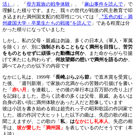
活）
」、「
母方親族の戦争体験
」、「
麻山事件を読んで
」で
理解した積りです。また、我々の世代が戦後の民主教育で叩
き込まれた満州国支配の犯罪性については「
〝五色の虹－満
州建国大学・卒業生たちの戦後”を読んで
」である程度は分
かった積りになっていました
しかし、私の父母・親戚は勿論、多くの日本人（軍人・軍属
を除く）が、別に
強制されることもなく満州を目指し、苦労
をものともせずに頑張った動機は何か
、また命からがら引揚
げて来たにも拘わらず、
何故望郷の想いで満州を語るのか
、
調べてみたのが以下の内容です
なかにし礼は、1999年『
長崎ぶらぶら節
』で直木賞を受賞し
た後、「週刊新潮」で家族の北満からの苦難の引揚げを書い
た「
赤い月
」を連載し、その後の単行本は百万部の売り上げ
を記録しました。恐らく読者の多くは父母、親戚、あるいは
自身の若い頃に満州体験があった人だと想像しています
彼は小説を書き始める前は超売れっ子の昭和歌謡の作詞家で
した。彼の作詞で大ヒットした以下の曲は、失恋の歌の様に
聞こえますが、この歌の「
私
」
は
なかにし礼本人
、失恋の相
手は、
彼が愛した「満州国」
を表しているのだそうです（本
人談）