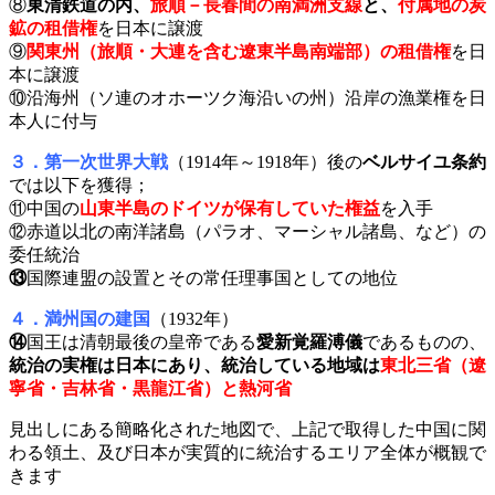
⑧
東清鉄道の内、
旅順－長春間の南満洲支線
と、
付属地の炭
鉱の租借権
を日本に譲渡
⑨
関東州（旅順・大連を含む遼東半島南端部）の租借権
を日
本に譲渡
⑩沿海州（ソ連のオホーツク海沿いの州）沿岸の漁業権を日
本人に付与
３．第一次世界大戦
（1914年～1918年）後の
ベルサイユ条約
では以下を獲得；
⑪中国の
山東半島のドイツが保有していた権益
を入手
⑫赤道以北の南洋諸島（パラオ、マーシャル諸島、など）の
委任統治
⑬
国際連盟の設置とその常任理事国としての地位
４．満州国の建国
（1932年）
⑭
国王は清朝最後の皇帝である
愛新覚羅溥儀
であるものの、
統治の実権は日本にあり、統治している地域は
東北三省（遼
寧省・吉林省・黒龍江省）と熱河省
見出しにある簡略化された地図で、上記で取得した中国に関
わる領土、及び日本が実質的に統治するエリア全体が概観で
きます