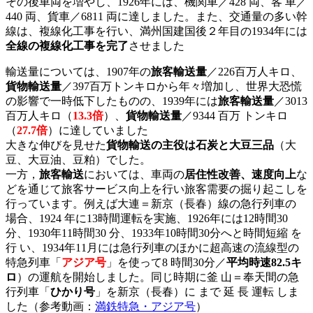
その後車両を増やし、1926年には、機関車／428 両、客 車／
440 両、貨車／6811 両に達しました。また、交通量の多い幹
線は、複線化工事を行い、満州国建国後２年目の1934年には
全線の複線化工事を完了
させました
輸送量については、1907年の
旅客輸送量
／226百万人キロ、
貨物輸送量
／397百万トンキロから年々増加し、世界大恐慌
の影響で一時低下したものの、1939年には
旅客輸送量
／3013
百万人キロ（
13.3倍
）、
貨物輸送量
／9344 百万 トンキロ
（
27.7倍
）に達していました
大きな伸びを見せた
貨物輸送の主役は石炭と大豆三品
（大
豆、大豆油、豆粕）でした。
一方，
旅客輸送
においては、車両の
居住性改善、速度向上
な
どを通じて旅客サービス向上を行い旅客需要の掘り起こしを
行っています。例えば大連＝新京（長春）線の急行列車の
場合、1924 年に13時間運転を実施、1926年には12時間30
分、1930年11時間30 分、1933年10時間30分へと時間短縮 を
行 い、1934年11月には急行列車のほかに超高速の流線型の
特急列車「
アジア号
」を使って8 時間30分／
平均時速82.5キ
ロ
）の運航を開始しました。同じ時期に釜 山＝奉天間の急
行列車「
ひかり号
」を新京（長春）に まで 延 長 運転 しま
した（参考動画：
満鉄特急・アジア号
）