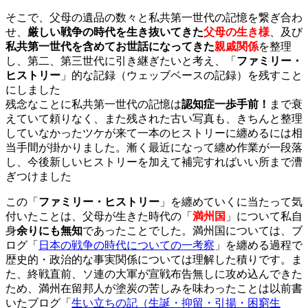
そこで、父母の遺品の数々と私共第一世代の記憶を繋ぎ合わ
せ、
厳しい戦争の時代を生き抜いてきた
父母の生き様
、及び
私共第一世代を含めてお世話になってきた
親戚関係
を整理
し、第二、第三世代に引き継ぎたいと考え、「
ファミリー・
ヒストリー
」的な記録（ウェッブベースの記録）を残すこと
にしました
残念なことに私共第一世代の記憶は
認知症一歩手前！
まで衰
えていて頼りなく、また残された古い写真も、きちんと整理
していなかったツケが来て一本のヒストリーに纏めるには相
当手間が掛かりました。漸く最近になって纏め作業が一段落
し、今後新しいヒストリーを加えて補完すればいい所まで漕
ぎつけました
この「
ファミリー・ヒストリー
」を纏めていくに当たって気
付いたことは、父母が生きた時代の「
満州国
」について私自
身
余りにも無知
であったことでした。満州国については、ブ
ログ「
日本の戦争の時代についての一考察
」を纏める過程で
歴史的・政治的な事実関係については理解した積りです。ま
た、終戦直前、ソ連の大軍が宣戦布告無しに攻め込んできた
ため、満州在留邦人が塗炭の苦しみを味わったことは以前書
いたブログ「
生い立ちの記（生誕・抑留・引揚・困窮生