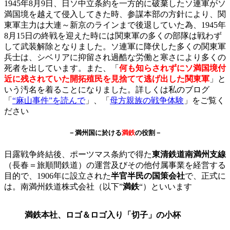
1945年8月9日、日ソ中立条約を一方的に破棄したソ連軍がソ
満国境を越えて侵入してきた時、参謀本部の方針により、関
東軍主力は大連～新京のラインまで後退していた為、1945年
8月15日の終戦を迎えた時には関東軍の多くの部隊は戦わず
して武装解除となりました。ソ連軍に降伏した多くの関東軍
兵士は、シベリアに抑留され過酷な労働と寒さにより多くの
死者を出しています。また、「
何も知らされずにソ満国境付
近に残されていた開拓殖民を見捨てて逃げ出した関東軍
」と
いう汚名を着ることになりました。詳しくは私のブログ
「
“麻山事件”を読んで
」、「
母方親族の戦争体験
」をご覧く
ださい
－満州国に於ける
満鉄
の役割－
日露戦争終結後、ポーツマス条約で得た
東清鉄道南満州支線
（長春＝旅順間鉄道）の運営及びその他付属事業を経営する
目的で、1906年に設立された
半官半民の国策会社
で、正式に
は。南満州鉄道株式会社（以下”
満鉄
“）といいます
満鉄本社、ロゴ＆ロゴ入り「切子」の小杯