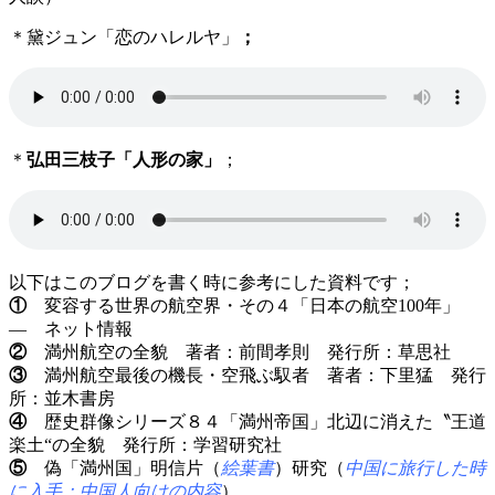
＊黛ジュン「恋のハレルヤ」
；
＊
弘田三枝子「人形の家」
；
以下はこのブログを書く時に参考にした資料です；
①
変容する世界の航空界・その４「日本の航空100年」
— ネット情報
②
満州航空の全貌 著者：前間孝則 発行所：草思社
③
満州航空最後の機長・空飛ぶ馭者 著者：下里猛 発行
所：並木書房
④
歴史群像シリーズ８４「満州帝国」北辺に消えた〝王道
楽土“の全貌 発行所：学習研究社
⑤
偽「満州国」明信片（
絵葉書
）研究（
中国に旅行した時
に入手；中国人向けの内容
）