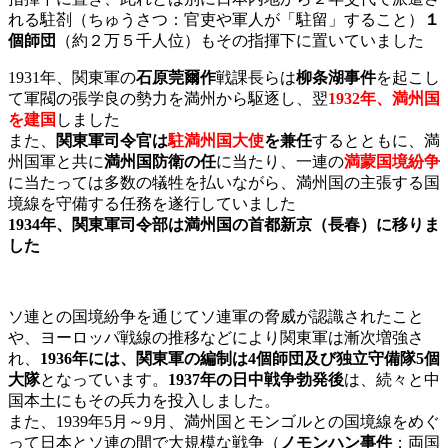
れる駐剳（ちゅうさつ：官吏や軍人が「駐留」すること）
１
個師団
（約２万５千人位）もその指揮下に置いていました
1931年、関東軍の
石原莞爾作
戦課長らは
柳条湖事件
を起こし
て軍閥の張学良の勢力を満州から駆逐し、翌
1932年、満州国
を建国
しました
また、
関東軍司令官は
駐満州国大使
を兼任
するとともに、満
州国軍と共に
満州国防衛の任
に当たり、一連の
満蒙国境紛争
に当たっては多数の犠牲を払いながら、満州国の主張する国
境線を守備する任務を遂行していました
1934年、関東軍司令部は満州国の首都新京（長春）に移りま
した
ソ連との国境紛争を通じてソ連軍の脅威が認識されたこと
や、ヨーロッパ戦線の推移などにより関東軍は漸次増強さ
れ、
1936年には、関東軍の編制は4個師団及び独立守備隊5個
大隊
となっています。
1937年の日中戦争勃発後
は、続々と中
国本土にもその兵力を投入しました。
また、1939年5月～9月、満州国とモンゴルとの国境線をめぐ
って日本とソ連の間で大規模な戦争（
ノモンハン事件
；両国