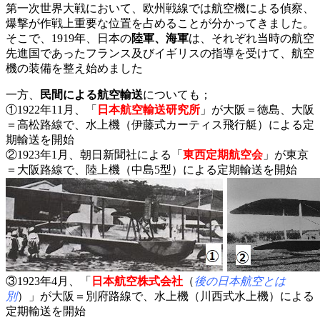
第一次世界大戦において、欧州戦線では航空機による偵察、
爆撃が作戦上重要な位置を占めることが分かってきました。
そこで、1919年、日本の
陸軍、海軍
は、それぞれ当時の航空
先進国であったフランス及びイギリスの指導を受けて、航空
機の装備を整え始めました
一方、
民間による航空輸送
についても；
①1922年11月、「
日本航空輸送研究所
」が大阪＝徳島、大阪
＝高松路線で、水上機（伊藤式カーティス飛行艇）による定
期輸送を開始
②1923年1月、朝日新聞社による「
東西定期航空会
」が東京
＝大阪路線で、陸上機（中島5型）による定期輸送を開始
③1923年4月、「
日本航空株式会社
（
後の日本航空とは
別
）」が大阪＝別府路線で、水上機（川西式水上機）による
定期輸送を開始