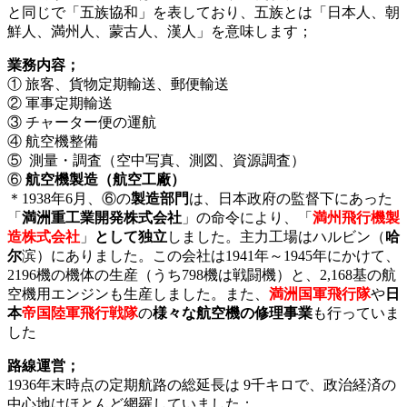
と同じで「五族協和」を表しており、五族とは「日本人、朝
鮮人、満州人、蒙古人、漢人」を意味します；
業務内容；
① 旅客、貨物定期輸送、郵便輸送
② 軍事定期輸送
③ チャーター便の運航
④ 航空機整備
⑤ 測量・調査（空中写真、測図、資源調査）
⑥
航空機製造（航空工廠）
＊1938年6月、⑥の
製造部門
は、日本政府の監督下にあった
「
満洲重工業開発株式会社
」の命令により、「
満州飛行機製
造株式会社
」
として独立
しました。主力工場はハルビン（
哈
尔
滨）にありました。この会社は1941年～1945年にかけて、
2196機の機体の生産（うち798機は戦闘機）と、2,168基の航
空機用エンジンも生産しました。また、
満洲国軍飛行隊
や
日
本
帝国陸軍飛行戦隊
の
様々な航空機の修理事業
も行っていま
した
路線運営；
1936年末時点の定期航路の総延長は 9千キロで、政治経済の
中心地はほとんど網羅していました；