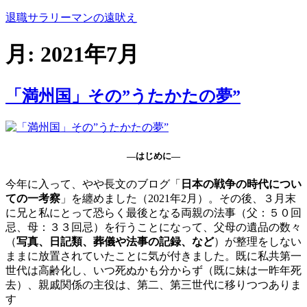
コ
退職サラリーマンの遠吠え
ン
テ
月:
2021年7月
ン
ツ
へ
「満州国」その”うたかたの夢”
ス
キ
ッ
プ
―はじめに―
今年に入って、やや長文のブログ「
日本の戦争の時代につい
ての一考察
」を纏めました（2021年2月）。その後、３月末
に兄と私にとって恐らく最後となる両親の法事（父：５０回
忌、母：３３回忌）を行うことになって、父母の遺品の数々
（
写真、日記類、葬儀や法事の記録、など
）が整理をしない
ままに放置されていたことに気が付きました。既に私共第一
世代は高齢化し、いつ死ぬかも分からず（既に妹は一昨年死
去）、親戚関係の主役は、第二、第三世代に移りつつありま
す