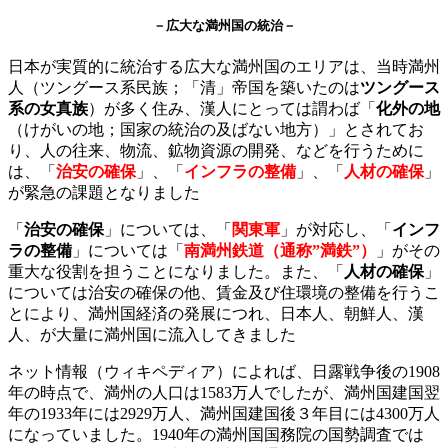
－広大な満州国の統治－
日本が実質的に統治する広大な満州国のエリアは、当時満州
人（ツングース系民族；「清」帝国を築いたのは
ツングース
系の女真族
）が多く住み、漢人にとっては謂わば「
化外の地
（けがいの地；国家の統治の及ばない地方）」とされてお
り、人の往来、物流、鉱物資源の開発、などを行うために
は、「
治安の確保
」、「
インフラの整備
」、「
人材の確保
」
が緊急の課題となりました
「
治安の確保
」については、「
関東軍
」が対応し、「
インフ
ラの整備
」については「
南満州鉄道（通称”満鉄”）
」がその
重大な役割を担うことになりました。また、「
人材の確保
」
については治安の確保の他、賃金及び住環境の整備を行うこ
とにより、満州国経済の発展につれ、日本人、朝鮮人、漢
人、が大量に満州国に流入してきました
ネット情報（ウィキペディア）によれば、日露戦争後の1908
年の時点で、満州の人口は1583万人でしたが、満州国建国翌
年の1933年には2929万人、満州国建国後３年目には4300万人
になっていました。1940年の満州国国務院の国勢調査では