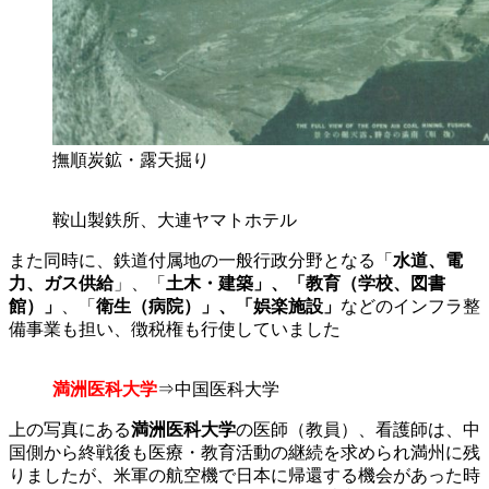
撫順炭鉱・露天掘り
鞍山製鉄所、大連ヤマトホテル
また同時に、鉄道付属地の一般行政分野となる「
水道、
電
力、ガス供給
」、「
土木・建築」、「
教育（学校、図書
館）」
、「
衛生（病院）」、「娯楽施設」
などのインフラ整
備事業も担い、徴税権も行使していました
満洲医科大学
⇒中国医科大学
上の写真にある
満洲医科大学
の医師（教員）、看護師は、中
国側から終戦後も医療・教育活動の継続を求められ満州に残
りましたが、米軍の航空機で日本に帰還する機会があった時