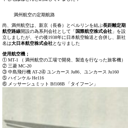
満州航空の定期航路
尚、満州航空は、新京（長春）とベルリンを結ぶ
長距離定期
航空路線
開設の為系列会社として「
国際航空株式会社
」を設
立しましたが、その後1938年に日本航空輸送と合併し、新社
名は
大日本航空株式会社
となりました
使用航空機；
① MT-1 （ 満州航空の工場で開発、製造を行なった旅客機）
② 三菱 MC-20
③ 中島飛行機 AT-2
④ ユンカース Ju86、ユンカース Ju160
⑤ ハインケル He116
⑥ メッサーシュミット Bf108B 「タイフーン」