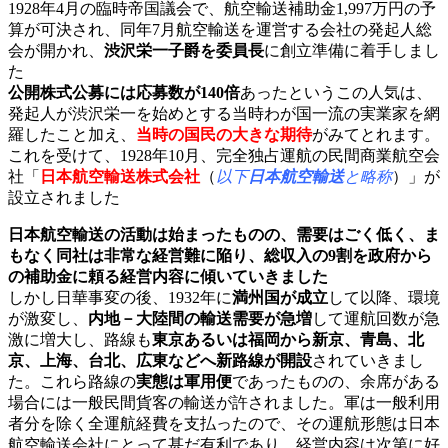
1928年4月の臨時帝国議会で、航空輸送補助金1,997万円の予
算が可決され、同年7月航空輸送を運営する会社の発起人総
会が開かれ、
渋沢栄一子爵を委員長
に創立準備に着手しまし
た
公開株式公募には応募数が140倍
あったというこの人気は、
発起人が渋沢栄一を始めとする当時わが国一流の実業家を網
羅したこと加え、
当時の国民の大きな期待
がみてとれます。
これを受けて、1928年10月、完全独占運航の民間商業航空会
社「
日本航空輸送株式会社
（
以下
日本航空輸送
と略称
）」
が
設立されました
日本航空輸送の活動は始まったものの、需要はごく低く、ま
もなく同社は非常な経営難に陥り、総収入の9割を政府から
の補助金に頼る経営内容に傾いていきました
しかし日華事変の後、1932年に
満州国が成立
して以降、環境
が激変し、
内地－大陸間の輸送需要が急増
して運航回数が急
激に増大し、路線も
東京あるいは福岡から新京、青島、北
京、上海、台北、広東などへ新路線が開設
されていきまし
た。これら路線の
実態は軍用便
であったものの、余席がある
場合には一般民間貨客の輸送が許されました。軍は一般利用
者分を除く全運航経費を支払ったので、その運航形態は日本
航空輸送会社にとって甚だ有利であり、経営内容は次第に好