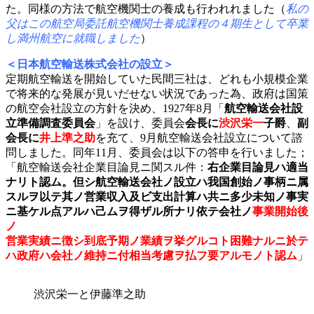
た。同様の方法で航空機関士の養成も行われれました（
私の
父はこの航空局委託航空機関士養成課程の４期生として卒業
し満州航空に就職しました
）
＜日本航空輸送株式会社の設立＞
定期航空輸送を開始していた民間三社は、どれも小規模企業
で将来的な発展が見いだせない状況であった為、政府は国策
の航空会社設立の方針を決め、1927年8月「
航空輸送会社設
立準備調査委員会
」を設け、委員会
会長に
渋沢栄一
子爵
、
副
会長に
井上準之助
を充て、9月航空輸送会社設立について諮
問しました。同年11月、委員会は以下の答申を行いました；
「航空輸送会社企業目論見ニ関スル件：
右企業目論見ハ適当
ナリト認ム。但シ航空輸送会社ノ設立ハ我国創始ノ事柄ニ属
スルヲ以テ其ノ営業収入及ビ支出計算ハ共ニ多少未知ノ事実
ニ基ケル点アルハ己ムヲ得ザル所ナリ依テ会社ノ
事業開始後
ノ
営業実績ニ徴シ到底予期ノ業績ヲ挙グルコト困難ナルニ於テ
ハ政府ハ会社ノ維持ニ付相当考慮ヲ払フ要アルモノト認ム
」
渋沢栄一と伊藤準之助