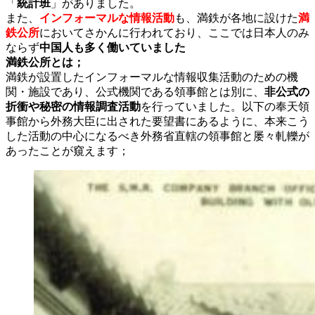
「
統計班
」がありました。
また、
インフォーマルな情報活動
も、満鉄が各地に設けた
満
鉄公所
においてさかんに行われており、ここでは日本人のみ
ならず
中国人も多く働いていました
満鉄公所とは；
満鉄が設置したインフォーマルな情報収集活動のための機
関・施設であり、公式機関である領事館とは別に、
非公式の
折衝や秘密の情報調査活動
を行っていました。以下の奉天領
事館から外務大臣に出された要望書にあるように、本来こう
した活動の中心になるべき外務省直轄の領事館と屡々軋轢が
あったことが窺えます；