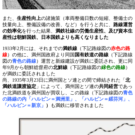
また、
生産性向上
の諸施策（車両整備日数の短縮、整備士の
技量向上、整備設備の改善、など）を行うと共に、
路線運営
の効率化
を行った結果、
満鉄社線の労働生産性、及び資本生
産性は朝鮮国鉄、日本国鉄よりも高くなりました
1933年2月には、それまでの
満鉄線
（下記路線図の
赤色の路
線
）の他に、満州国政府より同国
国有鉄道の路線
（下記路線
図の
青色の路線
）運営と新線建設が満鉄に委託され、更に同
年9月から朝鮮総督府の
北鮮線
（下記路線図の
緑色の路線
）
が満鉄に委託されました
尚、1935年3月23日に満州国とソ連との間で締結された「
北
満鉄道讓渡協定
」によって、満州国とソ連の
共同経営
であっ
た北満鉄道を満州国が買収し、この路線（下記路線図の
青色
の路線の内「ハルビン＝満洲里」、「ハルビン＝綏芬河」、
「ハルビン＝新京」
）
も満鉄に移管されました