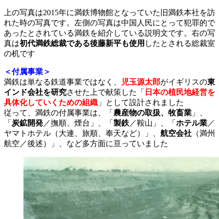
上の写真は2015年に満鉄博物館となっていた旧満鉄本社を訪
れた時の写真です。左側の写真は中国人民にとって犯罪的で
あったとされている満鉄を紹介している説明文です。右の写
真は
初代満鉄総裁である後藤新平も使用
したとされる総裁室
の机です
＜付属事業＞
満鉄は単なる鉄道事業ではなく、
児玉源太郎
がイギリスの
東
インド会社を研究
させた上で献策した「
日本の植民地経営を
具体化していくための組織
」として設計されました
従って、満鉄の付属事業は、「
農産物の取扱、牧畜業
」、
「
炭鉱開発
／撫順、煙台」、「
製鉄
／鞍山」、「
ホテル業
／
ヤマトホテル（大連、旅順、奉天など）」、
航空会社
（満州
航空／後述）」、など多方面に亘っていました