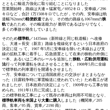
とともに輸送力強化に取り組むことになりました
営業開始時，路線は大連＝猛家屯／6952キロ，安奉線／296
キロなど，合計 1万1508キロでしたが，その内、安奉線は軌
道幅762mmの
軽便鉄道
であり、その他の路線も1067mmの
狭
軌
であたため、その輸送能力が 脆弱であるばかりでなく、
多くの事故が発生していました
そのため
標準軌
／1435mm（新幹線と同じ軌道幅）へ改修
し、大連＝長安（新京）路線を複線化するという日本政府の
決定に従 っ て、1907 年5月に安奉線を除いた本線および支
線の拡軌工事に着手し、応急措置として在来の狭軌の外側に
一本、あるいは二本のレールを追加した
狭軌・広軌併用運転
法
行って列車運転を休止させること無く、1908年5月に全線
で標準軌の列車運行を開通をさせました
一方、安奉線については清国政府との交渉が まとまらなか
った（日露戦争時に軍需輸送に使われていた）ため着工が遅
れましたが、日本政府の決定によって、1909年から工事が始
められ、1911年11月に完成しました
この標準軌化工事によって既存の車両は利用不可能となり、
標準軌車両を米国より大量に購入
しました（機関車／205
両、客車／95 両、貨車／2190 両）