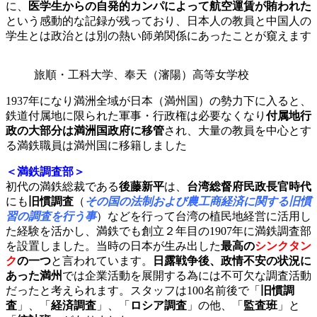
に、
医学生からの自発的カンパによって航空運賃が賄われた
という感動的な記録が残っており、日本人の教員と中国人の
学生とは政治とは別の熱い師弟関係にあったことが窺えます
旅順・工科大学、奉天（瀋陽）高等女学校
1937年になり満洲全域が日本（満州国）の勢力下に入ると、
鉄道付属地に限られた軍事・行政権は必要なくなり
付属地行
政の大部分は満洲国政府に移管
され、大量の教員を中心とす
る満鉄職員は満州国に移籍しました
＜満鉄調査部＞
初代の満鉄総裁である
後藤新平
は、
台湾総督府民政長官時代
にも
旧慣調査
（
その国の法制および農工商経済に関する旧慣
習の調査を行う事
）などを行って台湾の植民地経営に活用し
た経験を活かし、満鉄でも創立２年目の1907年に満鉄調査部
を設置しました。当時の日本が生み出した
最高の
シンクタン
ク
の一つ
と言われています。
日露戦争後、政情不安の状況に
あった満州
では企業活動を展開する為には不可欠な調査活動
だったと考えられます。スタッフは100名前後で「
旧慣調
査
」、「
経済調査
」、「
ロシア調査
」の他、「
監査班
」と