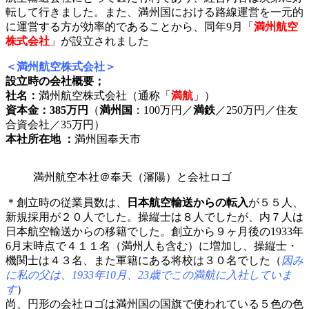
転して行きました。また、満州国における路線運営を一元的
に運営する方が効率的であることから、同年9月「
満州航空
株式会社
」が設立されました
＜満州航空株式会社＞
設立時の会社概要；
社名：
満州航空株式会社（通称「
満航
」）
資本金：385万円
（
満州国
：100万円／
満鉄
／250万円／住友
合資会社／35万円）
本社所在地 ：
満州国奉天市
満州航空本社＠奉天（瀋陽）と会社ロゴ
＊創立時の従業員数は、
日本航空輸送からの転入
が５５人、
新規採用が２０人でした。操縦士は８人でしたが、内７人は
日本航空輸送からの移籍でした。創立から９ヶ月後の1933年
6月末時点で４１１名（満州人も含む）に増加し、操縦士・
機関士は４３名、また軍籍にある将校は３０名でした（
因み
に私の父は、1933年10月、23歳でこの満航に入社していま
す
）
尚、円形の会社ロゴは満州国の国旗で使われている５色の色