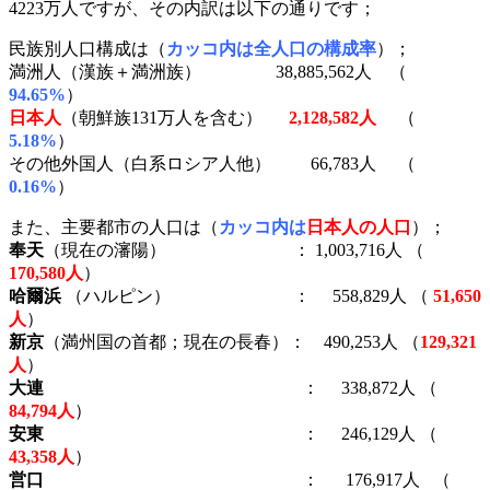
4223万人ですが、その内訳は以下の通りです；
民族別人口構成は（
カッコ内は全人口の構成率
）；
満洲人（漢族＋満洲族） 38,885,562人 （
94.65%
）
日本人
（朝鮮族131万人を含む）
2,128,582人
（
5.18%
）
その他外国人（白系ロシア人他） 66,783人 （
0.16%
）
また、主要都市の人口は（
カッコ内は
日本人の人口
）；
奉天
（現在の瀋陽） ： 1,003,716人 （
170,580人
）
哈爾浜
（ハルピン） ： 558,829人 （
51,650
人
）
新京
（満州国の首都；現在の長春）： 490,253人 （
129,321
人
）
大連
： 338,872人 （
84,794人
）
安東
： 246,129人 （
43,358人
）
営口
： 176,917人 （