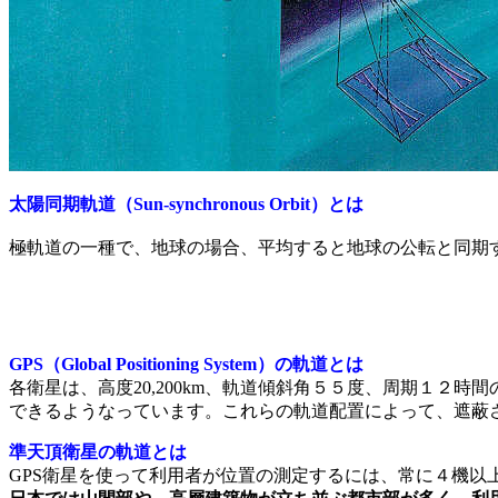
太陽同期軌道（Sun-synchronous Orbit）とは
極軌道の一種で、地球の場合、平均すると地球の公転と同期
GPS（Global Positioning System）の軌道とは
各衛星は、高度20,200km、軌道傾斜角５５度、周期１２
できるようなっています。これらの軌道配置によって、遮蔽
準天頂衛星の軌道とは
GPS衛星を使って利用者が位置の測定するには、常に４機以