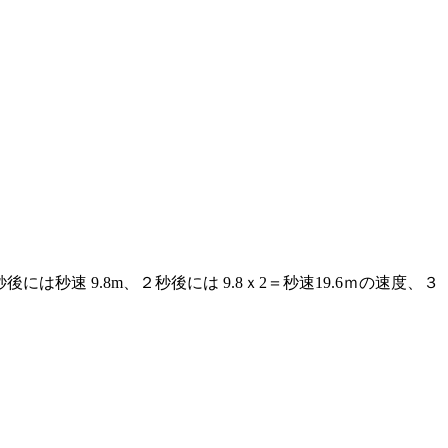
速 9.8m、２秒後には 9.8ｘ2＝秒速19.6ｍの速度、３