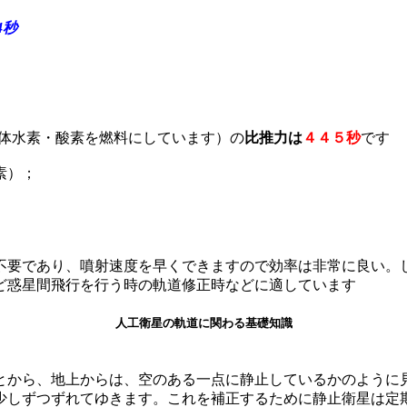
04秒
液体水素・酸素を燃料にしています）の
比推力は
４４５秒
です
素）；
不要であり、噴射速度を早くできますので効率は非常に良い。
ど惑星間飛行を行う時の軌道修正時などに適しています
人工衛星の軌道に関わる基礎知識
とから、地上からは、空のある一点に静止しているかのように
少しずつずれてゆきます。これを補正するために静止衛星は定