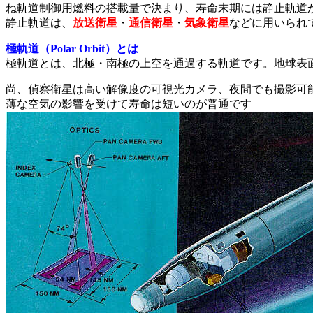
ね軌道制御用燃料の搭載量で決まり、寿命末期には静止軌道
静止軌道は、
放送衛星
・
通信衛星
・
気象衛星
などに用いられ
極軌道（Polar Orbit）とは
極軌道とは、北極・南極の上空を通過する軌道です。地球表
尚、偵察衛星は高い解像度の可視光カメラ、夜間でも撮影可
薄な空気の影響を受けて寿命は短いのが普通です