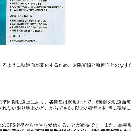
するように軌道面が変化するため、太陽光線と軌道面とのなす
時間の準同期軌道上にあり、各衛星は60度おきで、6種類の軌道
されない限り地上のどこからでも6ヶ以上の衛星が同時に視界
上のGPS衛星から信号を受信することが必要です。また、高精