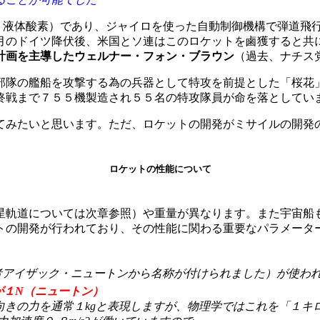
：液体酸素）であり、ジャイロを使った自動制御機構で弾道飛
５月のドイツ降伏後、米国とソ連はこのロケットを鹵獲すると
計画を主導したウェルナー・フォン・ブラウン
（過去、ナチス
部隊の艦船を攻撃する為の兵器として特攻を前提とした「桜花
終戦まで７５５機製造され５５名の特攻隊員が命を落としてい
てみたいと思います。ただ、ロケットの開発がミサイルの開発
ロケットの性能について
星軌道については次章参照）や重量が異なります。また宇宙船
トの開発が行われており、その性能に関わる重要なパラメータ
者アイザック・ニュートンから名称が付けられました）が使わ
が１N（ニュートン）
力を通常１kgと表現しますが、物理学ではこれを「１キログラム重