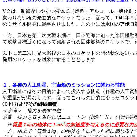
V２は。制御がしやすい液体式（燃料：アルコール、酸化剤
変わりない程の先進的なロケットでした。従って、1945年
のミサイル開発に従事させました。この中には米国の
アポロ
一方、日本も第二次大戦末期に、日本近海に迫った米国機動
て攻撃目標近くになって発射される固体燃料のロケットで、
以下に第二次世界大戦後の日本のロケットの開発状況を辿っ
発用のロケットを対象にすることとします
１．各種の人工衛星、宇宙船のミッションに関わる性能
人工衛星にはその目的によって投入する軌道（各種の人工衛
や重量がが異なります。従ってこれらの目的に沿ったロケッ
① 推力及びその継続時間
＜参考＞ 推力を表す単位
通常、推力を表す単位にはニュートン（標記「N」：物理学
2
＠
質量１kgの物体に１m/s
の加速度を与えるのに必要な力
一方、地上で「質量１kg」の物体を手に持った時に感じる下向きの