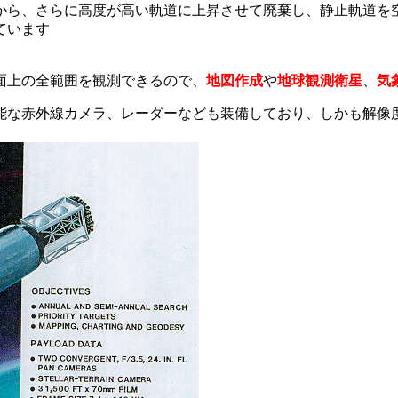
から、さらに高度が高い軌道に上昇させて廃棄し、静止軌道を
ています
面上の全範囲を観測できるので、
地図作成
や
地球観測衛星
、
気
能な赤外線カメラ、レーダーなども装備しており、しかも解像