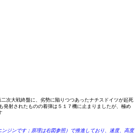
第二次大戦終盤に、劣勢に陥りつつあったナチスドイツが起死
も発射されたものの着弾は５１７機に止まりましたが、極め
す
エンジンです；原理は右図参照）で推進しており、速度、高度