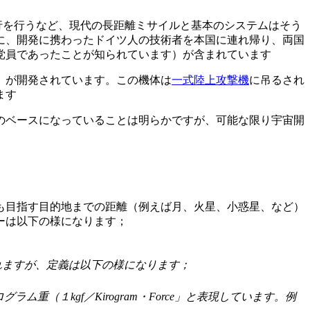
行を行うなど、現代の長距離ミサイルと基本のシステムはそう
共に、開発に携わったドイツ人の技術者を本国に連れ帰り、両国
党員であったことが知られています）が含まれています
」が開発されています。この機体は
一式陸上攻撃機
に吊るされ
ます
のベースになっていることは明らかですが、可能な限り宇宙開
も目指す目的地までの距離（例えば月、火星、小惑星、など）
ーは以下の様になります；
れますが、定義は以下の様になります；
（１kgf／Kirogram・Force」と表現しています。例