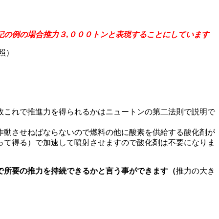
記の例の場合推力３,０００トンと表現することにしています
照）
故これで推進力を得られるかはニュートンの第二法則で説明で
作動させねばならないので燃料の他に酸素を供給する酸化剤が
って得る）で加速して噴射させますので酸化剤は不要になりま
で所要の推力を持続できるかと言う事ができます（
推力の大き