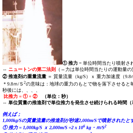
① 推力
= 単位時間当たり噴射され
⇔
ニュートンの第二法則
（⇔力は単位時間当たりの運動量の
② 推進剤の重量流量
＝ 質量流量（kg/S）ｘ 重力加速度（9.8
2
＊9.8ｍ/Ｓ
の意味は：地球の重力のもとで物を落下させると毎秒9
秒後には、、、、
比推力 = ① ÷ ②
（単位：秒）
⇔ 単位質量の推進剤で単位推力を発生させ続けられる時間（
例えば；
1,000kg/Sの質量流量の推進剤が秒速2,000m/Sで噴射された
6
2
① 推力 = 1,000kg/S ｘ 2,000m/S =2 x 10
kg・
ｍ/S