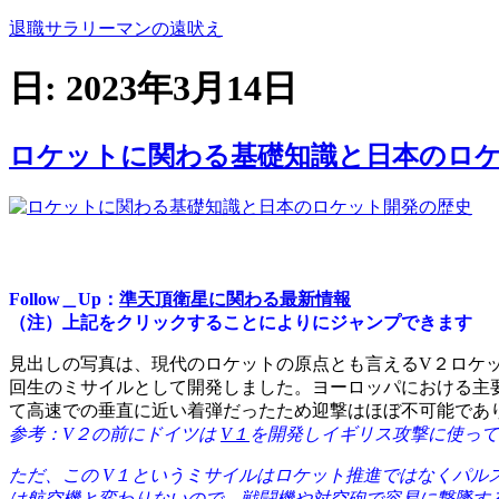
コ
退職サラリーマンの遠吠え
ン
テ
日:
2023年3月14日
ン
ツ
へ
ロケットに関わる基礎知識と日本のロ
ス
キ
ッ
プ
Follow＿Up：
準天頂衛星に関わる最新情報
（注）上記をクリックすることによりにジャンプできます
見出しの写真は、現代のロケットの原点とも言えるV２ロケ
回生のミサイルとして開発しました。ヨーロッパにおける主
て高速での垂直に近い着弾だったため迎撃はほぼ不可能であ
参考：V２の前にドイツは
V１
を開発しイギリス攻撃に使って
ただ、この V１というミサイルはロケット推進ではなくパ
は航空機と変わりないので、戦闘機や対空砲で容易に撃墜す