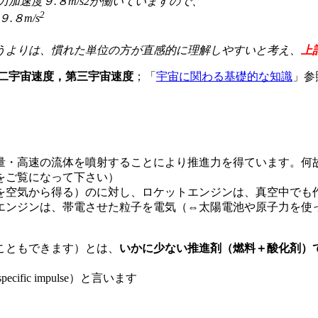
加速度９.８m/s2が働いていますので、
2
.８m/s
うよりは、慣れた単位の方が直感的に理解しやすいと考え、
上
二宇宙速度，第三宇宙速度
；「
宇宙に関わる基礎的な知識
」参
量・高速の流体を噴射することにより推進力を得ています。何
をご覧になって下さい）
を空気から得る）のに対し、ロケットエンジンは、真空中でも
エンジンは、帯電させた粒子を電気（⇔太陽電池や原子力を使
こともできます）とは、
いかに少ない推進剤（燃料＋酸化剤）
ic impulse）と言います