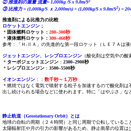
2
② 推進剤の重量 流量= 1,000kg /S x 9.8m/S
2
③ 比推力 = (1,000kg/S ｘ 2,000m/s) ÷ (1,000kg/S x 9.8m/S
) = 2
推進剤による比推力の比較
ロケットエンジン；
＊
固体燃料ロケット：
200–300秒
＊
液体燃料ロケット：
300–460秒
参考：「Ｈ-ⅡＡ」の先進的な第一段ロケット（ＬＥ７Ａは
ジェットエンジン、レシプロエンジン
（酸化剤は空気中の酸
＊
ターボジェットエンジン
：
2300–2900秒
＊
レシプロエンジン
：
3500–5500秒
イオンエンジン
：：
数千秒～１万秒
＊燃焼ではなく電気で噴射する粒子を加速するので酸化剤は
出し続けられる場合などに使われます。特に「はやぶさ」な
静止軌道（Geostationary Orbit）とは
地球の自転の周期（２４時間）と同じ周期で公転しているこ
太陽輻射圧や月の引力の影響があるため、静止衛星の位置は