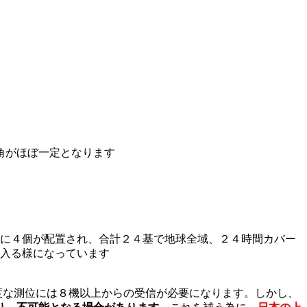
角がほぼ一定となります
面毎に４個が配置され、合計２４基で地球全域、２４時間カバー
に入る様になっています
度な測位には８機以上からの受信が必要になります。しかし、