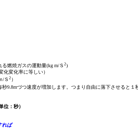
2
る燃焼ガスの運動量(kg m/Ｓ
)
変化変化率に等しい）
2
ｍ/Ｓ
）
.8mづつ速度が増加します。つまり自由に落下させると１秒後には秒
単位：秒）
とすれば