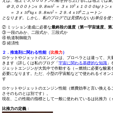
えば、地上で３,０００トンの船を持ち上げるには地上では重力
2
3
＠３,０００トンx ９.８m/s
＝ ３ｘ 10
ｘ１０００kg/トンｘ９
6
2
6
＝ ３ｘ 10
kg x ９.８m/s
= ２９.４ｘ10
ニュートン
となります。しかし、私のブログでは見慣れないお単位を使
② ミッション達成に必要な
最終段の速度（第一宇宙速度、第
③ 一段のみか、二段式か、三段式か
④ 軌道制御能力
⑤ 経済性
２．推進剤に関わる性能（
比推力
）
ロケットやジェットのエンジンは、プロペラとは違って、大
きます（詳しくは私のブログ「
宇宙に関わる基礎的な知識
」
ジェットエンジンが大気中で作動する（⇔燃焼に必要な酸素
必要になります。ただ、小型の宇宙船などで使われるイオン
す
ロケットやジェットのエンジン性能（燃費効率と言い換える
さそのものとは別です）。
現在、この性能の指標として一般に使われているは比推力（ specif
比推力の定義
：