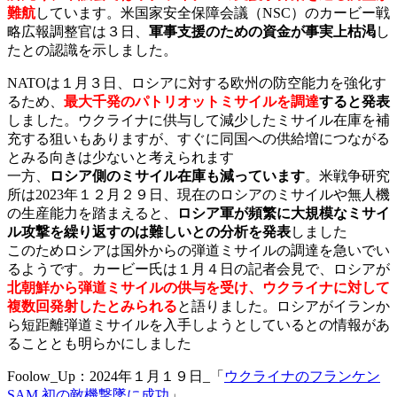
難航
しています。米国家安全保障会議（NSC）のカービー戦
略広報調整官は３日、
軍事支援のための資金が事実上枯渇
し
たとの認識を示しました。
NATOは１月３日、ロシアに対する欧州の防空能力を強化す
るため、
最大千発のパトリオットミサイルを調達
すると発表
しました。ウクライナに供与して減少したミサイル在庫を補
充する狙いもありますが、すぐに同国への供給増につながる
とみる向きは少ないと考えられます
一方、
ロシア側のミサイル在庫も減っています
。米戦争研究
所は2023年１２月２９日、現在のロシアのミサイルや無人機
の生産能力を踏まえると、
ロシア軍が頻繁に大規模なミサイ
ル攻撃を繰り返すのは難しいとの分析を発表
しました
このためロシアは国外からの弾道ミサイルの調達を急いでい
るようです。カービー氏は１月４日の記者会見で、ロシアが
北朝鮮から弾道ミサイルの供与を受け、ウクライナに対して
複数回発射したとみられる
と語りました。ロシアがイランか
ら短距離弾道ミサイルを入手しようとしているとの情報があ
ることとも明らかにしました
Foolow_Up：2024年１月１９日_「
ウクライナのフランケン
SAM 初の敵機撃墜に成功
」