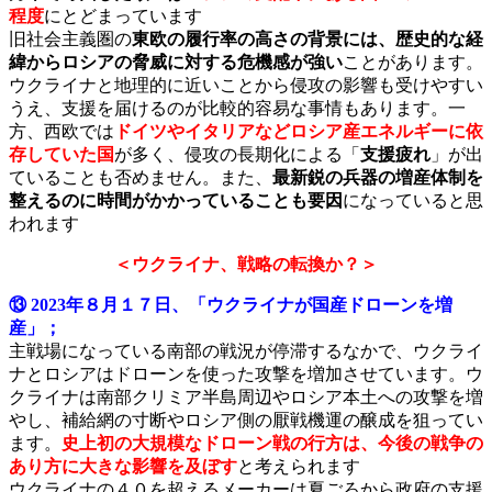
程度
にとどまっています
旧社会主義圏の
東欧の履行率の高さの背景には、歴史的な経
緯からロシアの脅威に対する危機感が強い
ことがあります。
ウクライナと地理的に近いことから侵攻の影響も受けやすい
うえ、支援を届けるのが比較的容易な事情もあります。一
方、西欧では
ドイツやイタリアなどロシア産エネルギーに依
存していた国
が多く、侵攻の長期化による「
支援疲れ
」が出
ていることも否めません。また、
最新鋭の兵器の増産体制を
整えるの
に時間がかかっていることも要因
になっていると思
われます
＜ウクライナ、戦略の転換か？＞
⑬ 2023年８月１７日、「ウクライナが国産ドローンを増
産」；
主戦場になっている南部の戦況が停滞するなかで、ウクライ
ナとロシアはドローンを使った攻撃を増加させています。ウ
クライナは南部クリミア半島周辺やロシア本土への攻撃を増
やし、補給網の寸断やロシア側の厭戦機運の醸成を狙ってい
ます。
史上初の大規模なドローン戦の行方は、今後の戦争の
あり方に大きな影響を及ぼす
と考えられます
ウクライナの４０を超えるメーカーは夏ごろから政府の支援