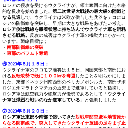
ロシアの侵攻を受けるウクライナが、領土奪回に向けた本格
的な反攻を始めました。
第二次世界大戦後の最大級の陸戦と
なる見通し
で、ウクライナは米欧が供与した兵器をテコにロ
シアの防衛線を突破し、早期に大きな戦果をあげたい考え。
ロシア側は戦線を膠着状態に持ち込んでウクライナ軍を消耗
させる戦略。
反攻の成否はウクライナ軍の機動力にかかって
います。戦略目標は；
・
南部防衛線の突破
・
東部のバフムト奪還
⑥ 2023年６月１５日；
ウクライナ軍のフロモフ准将は１５日、同国東部と南部にお
ける
反転攻勢で既に１００㎢を奪還
したことを明らかにしま
した。東部ドネツク州南西部のベリカノボシルカ、南部ザポ
ロジエ州マラトクマチカの近郊まで進軍していると指摘し、
ロシア軍は航空戦力や砲撃力が優勢であるとして「
ウクライ
ナ軍は熾烈な戦いのなか進軍している
」と強調しました
⑦ 2023年６月２０日；
ロシア軍は東部や南部で築いてきた
対戦車防空壕や地雷原か
らなる防御線で、突入してきたウクライナ旅団の足をまず止