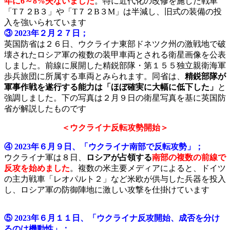
年に6～8%失ないました
。特に近代化の改修を施した戦車
「T７２B３」や「T７２B３M」は半減し、旧式の装備の投
入を強いられています
③ 2023年２月２７日；
英国防省は２６日、ウクライナ東部ドネツク州の激戦地で破
壊されたロシア軍の複数の装甲車両とされる衛星画像を公表
しました。前線に展開した精鋭部隊・第１５５独立親衛海軍
歩兵旅団に所属する車両とみられます。同省は、
精鋭部隊が
軍事作戦を遂行する能力は「ほぼ確実に大幅に低下した」
と
強調しました。下の写真は２月９日の衛星写真を基に英国防
省が解説したものです
＜ウクライナ反転攻勢開始＞
④ 2023年６月９日、「
ウクライナ南部で反転攻勢」；
ウクライナ軍は８日、
ロシアが占領する
南部の複数の前線で
反攻を始
めました
。複数の米主要メディアによると、ドイツ
の主力戦車「レオパルト２」など米欧が供与した兵器を投入
し、ロシア軍の防御陣地に激しい攻撃を仕掛けています
⑤ 2023年６月１１日、「
ウクライナ反攻開始、成否を分け
るのは機動性」；