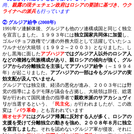
尚、
親露の現チェチェン政府はロシアの要請に基づき、ウク
ライナへの派兵
も行っています
② グルジア紛争 (2008年)
1991年ソ連解体後、グルジアも他のソ連構成国と同じく独立
を宣言しました。１９９３年には
独立国家共同体に加盟
し、
ゴルバチョフ政権でソ連の外務大臣として活躍していたシュ
ワルナゼが大統領（１９９２～２００３）となりました。し
かし黒海に面した
アブハジア
ではグルジア人以外のロシア人
などの複雑な民族構成があり、親ロシアの傾向が強く、グル
ジアからの分離独立を主張してアブハジア紛争
（～１９９４
年）が起こりました。
アブハジアの一部は今もグルジアの実
効支配が及んでいません
グルジアでは独立後、経済の悪化が進み、２００３年には野
党の指導によるデモ隊が議会を占拠し、大統領は辞任、総選
挙が行われて国民連合の指導者で
親欧米派のサアカシュヴィ
リ
が当選するという、「
民主化
」が行われましたが、この政
変は「
バラ革命
」とも言われています
南オセチア
にはグルジア帰属に反対する人が多く、ロシアの
支援を受けて分離独立の動きを強め、２００８年８月に独立
を宣言しました
。それを認めないグルジア軍が侵攻、それに