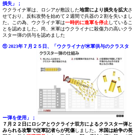
損失」；
ウクライナ軍は、ロシアが敷設した
地雷により損失を拡大
さ
せており、反転攻勢を始めて２週間で兵器の２割を失いまし
た。この為、ウクライナ軍は
一時的に進軍を停止
しているこ
とを認めました。尚、米軍はウクライナに殺傷力の高いクラ
スター弾の供与を認めました
⑪ 2023年７月２５日、「ウクライナが米軍供与のクラスタ
ー弾を使用」；
７月２２日にロシアとウクライナ双方によるクラスター弾と
みられる攻撃で従軍記者らが死傷
しました。
米国は紛争の長