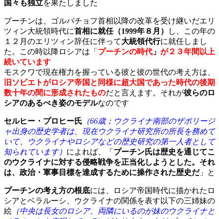
国々も独立
を果たしました
プーチンは、ゴルバチョフ首相以降の改革を受け継いだエリ
ツィン大統領時代に
首相に就任（1999年８月）
し、この年の
１２月のエリツィン辞任に伴って
大統領代行
に就任しまし
た。この時以降ロシアは「
プーチンの時代
」
が２３年間以上
続いています
モスクワで現在権力を握っている彼と彼の世代の考え方は、
旧ソビエトがロシア帝国と同様に超大国であった時代の後期
数十年の間に形成されたもの
だと言えます。それが
彼らのロ
シアのあるべき姿のモデル
なのです
セルヒー・プロヒー氏
（66歳；ウクライナ南部のザポリージ
ャ出身の歴史学者は、現在ウクライナ研究所の所長を務めて
いて、ウクライナやロシアなどの歴史研究の第一人者として
知られています）
によれば、「
プーチン氏は歴史を通じてこ
のウクライナに対する侵略戦争を正当化しようとした。それ
は、政治・軍事目標を達成するために操作された歴史だ
」と
プーチンの考え方の根底
には、ロシア帝国時代に描かれたロ
シアとベラルーシ、ウクライナの関係を表す以下の三姉妹の
絵
（中央は長女のロシア、両隣にいるのが妹のウクライナと