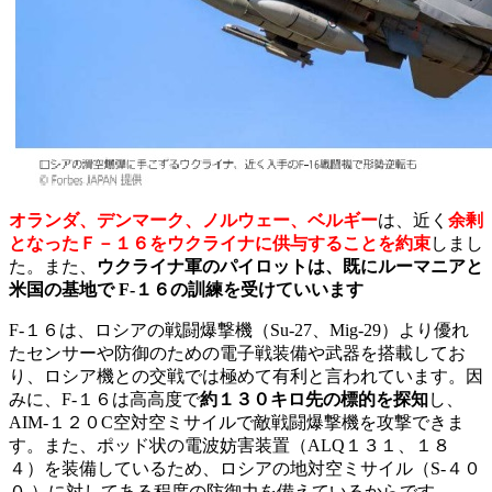
オランダ、デンマーク、ノルウェー、ベルギー
は、近く
余剰
となったＦ－１６をウクライナに供与することを約束
しまし
た。また、
ウクライナ軍のパイロットは、既にルーマニアと
米国の基地で F-１６の訓練を受けていいます
F-１６は、ロシアの戦闘爆撃機（Su-27、Mig-29）より優れ
たセンサーや防御のための電子戦装備や武器を搭載してお
り、ロシア機との交戦では極めて有利と言われています。因
みに、F-１６は高高度で
約１３０キロ先の標的を探知
し、
AIM-１２０C空対空ミサイルで敵戦闘爆撃機を攻撃できま
す。また、ポッド状の電波妨害装置（ALQ１３１、１８
４）を装備しているため、ロシアの地対空ミサイル（S-４０
０ ）に対してある程度の防御力を備えているからです