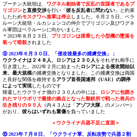
プーチン大統領は、
ワグネル創始者で反乱の首謀者であるプ
リゴジン
と直接交渉
を行い「
彼を反乱者に問わない
」と約束
したため
モスクワへ進軍は停止
しました。６月２５日、ベラ
ルーシ大統領・ルカシェンコの仲介でプリゴジン及びワグネ
ル軍団はベラルーシに向かいました
＊2023年８月２３日、
プリゴジンは搭乗した小型機の墜落を
装って暗殺
されました
⑨ 2023年６月３０日、「侵攻後最多の捕虜交換」；
ウクライナは２４８人、ロシアは２３０人
をそれぞれ相手に
引き渡した。2022年２月に始まった
ロシアによる侵攻開始以
来、最大規模
の捕虜交換となりました。この捕虜交換は両国
と良好な関係を維持する
アラブ首長国連邦（UAE）の調停
によって実現
したものです
帰還したウクライナ側の２３０人の中には、
ロシアに包囲さ
れたマリウポリで最後の拠点となった製鉄所で戦った将兵の
生き残りの９５人
（内４３人は「
アゾフ大隊
」のメンバー）
がおり、
彼らはいずれも重傷
を負っていました
＜ウクライナ兵器不足に直面＞
⑩ 2023年７月８日、「ウクライナ軍、反転攻勢で兵器２割