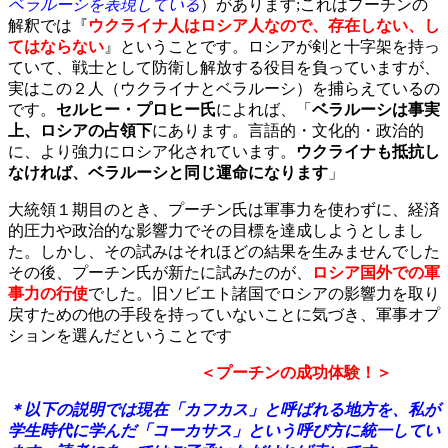
ベラルーシを表現している
）があります;
これはプーチンの
解釈では『
ウクライナ人はロシア人なので、存在しない、し
てはならない
』ということです。ロシアが剣と十字架を持っ
ていて、戦士として防衛し解放する役目を負っていますが、
実はこの２人（ウクライナとベラルーシ）を捕らえているの
です。
セルヒー・プロヒー氏
によれば、「
ベラルーシは事実
上、ロシアの占領下
にあります。言語的・文化的・政治的
に、より強力にロシア化されています。
ウクライナも抵抗し
なければ、ベラルーシと同じ運命になります
」
大統領１期目のとき、プーチン氏は軍事力を使わずに、経済
的圧力や政治的な影響力でその目標を達成しようとしまし
た。しかし、その試みはそれほどの結果を生みませんでした
その後、プーチン氏が新たに試みたのが、
ロシア国外での軍
事力の行使
でした。旧ソビエト諸国でロシアの影響力を取り
戻すための他の手段を持っていないことに気づき、軍事オプ
ションを選んだということです
＜プーチンの成功体験！＞
＊以下の説明では現在「カフカス」と呼ばれる地方を、私が
学生時代に学んだ「コーカサス」という呼び方に統一してい