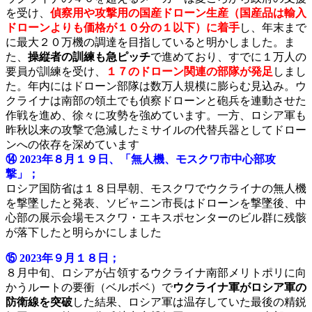
を受け、
偵察用や攻撃用の国産ドローン生産（国産品は輸入
ドローンよりも価格が１０分の１以下）に着手
し、年末まで
に最大２０万機の調達を目指していると明かしました。ま
た、
操縦者の訓練も急ピッチ
で進めており、すでに１万人の
要員が訓練を受け、
１７のドローン関連の部隊が発足
しまし
た。年内にはドローン部隊は数万人規模に膨らむ見込み。ウ
クライナは南部の領土でも偵察ドローンと砲兵を連動させた
作戦を進め、徐々に攻勢を強めています。一方、ロシア軍も
昨秋以来の攻撃で急減したミサイルの代替兵器としてドロー
ンへの依存を深めています
⑭ 2023年８月１９日、「無人機、モスクワ市中心部攻
撃」；
ロシア国防省は１８日早朝、モスクワでウクライナの無人機
を撃墜したと発表、ソビャニン市長はドローンを撃墜後、中
心部の展示会場モスクワ・エキスポセンターのビル群に残骸
が落下したと明らかにしました
⑮ 2023年９月１８日；
８月中旬、ロシアが占領するウクライナ南部メリトポリに向
かうルートの要衝（ベルボベ）で
ウクライナ軍がロシア軍の
防衛線を突破
した結果、ロシア軍は温存していた最後の精鋭