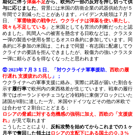
期化に伴う
弾薬不足
から、欧州の一部の反対を押し切って供
与に応じました
。背景には米国の防衛企業の武器供給力が５
年間で２割減ったことがあります。バイデン大統領は７月７
日、「
軍需物資の戦争だ。ウクライナは弾薬を使い果たし、
我々も不足している
」と米国としても苦渋の判断だったと認
めました。民間人への被害を懸念する日欧などは、クラスタ
ー弾の製造や使用を禁じるオスロ条約に参加しています。同
条約に不参加の米国は、これまで同盟・有志国に配慮してウ
クライナの要請を拒んできましたが、殺傷力の強いクラスタ
ー弾に頼らざるを得なくなったと思われます
⑫ 2023年７月３１日、「対ウクライナ軍事援助、
西欧の履
行遅れ 支援疲れの兆し
」；
ウクライナへの軍事支援に絡み、実際に武器が届いた割合を
示す
履行率
で欧州内の東西格差が生じています。戦車の履行
率ではポーランドやチェコなど冷戦時に東側ブロックにいた
諸国が8割に達した一方、米国やドイツなどその他の米欧で
は合わせて２割台にとどまる；
ロシアの脅威に対する危機感の強弱に加え、西欧の「支援疲
れ」
が見て取れます
こうしたことにより、
反転攻勢を始めてからこれまでの１ヶ
月半で奪回した領土は
ロシアの支配下にある国土の０.３%