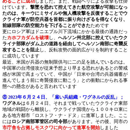
めることに成功
しました。また、戦闘ヘリによる攻撃も仕掛
けています。
撃墜を恐れて控えてきた航空攻撃が可能になっ
たのは、キーウにミサイルや無人機攻撃を反復することでウ
クライナ軍が防空兵器を首都に振り向けざるを得なくなり
、
前線部隊の防空能力を下げることができた
ためです
更にロシア軍はドニエプル川下流域にかかる最後の通路だっ
た
カホフカダムを破壊
し、
へルソン州北部に控えていたウク
ライナ部隊がダム上の道路を経由してヘルソン南部に奇襲反
攻することを阻止
し、反転攻勢の面的広がりを制約すること
に成功しています
最近、米国が兵器の無制限供与に二の足を踏んでいるのは。
中国軍の台湾侵攻が従来予想より早まる恐れがあるとの警戒
感が米国で高まっていて、中国が「日米や台湾の兵器備蓄が
進んでしまう前に奇襲侵攻に動こう」との衝動にかられる事
態への懸念があると言われています
⑧ 2023年６月２４日、「雇い兵組織・ワグネルの反乱」；
ワグネル
は６月２４日、それまで戦っていたウクライナ東部
地域の戦闘から離脱し、ウクライナ国境から１００キロ東に
ある地方都市「ロストフ・ナ・ドヌ」に進軍しました。ここ
には
ロシア南部軍管区の司令部
があります。その後、同市の
市庁舎を占拠しモスクワに向かって進軍を開始
しました