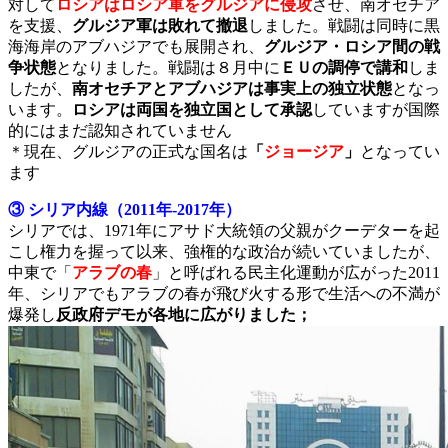
対して
ロシアはロシア軍をグルジアに侵攻
させ、南オセチア
を支援、
グルジア軍は敗れて撤退
しました。戦闘は同時に黒
海海岸のアブハジアでも展開され、
グルジア・ロシア間の戦
争状態
となりました。戦闘は８月中に
ＥＵの調停で講和
しま
したが、
南オセチアとアブハジアは事実上の独立状態
となっ
います。
ロシアは両国を独立国として承認
していますが国際
的にはまだ認知されていません
＊現在、グルジアの正式な国名は
「
ジョージア
」
となってい
ます
③ シリア内線（2011年-2017年）
シリアでは、1971年にアサド大統領の父親がクーデターを起
こし権力を握って以来、強権的な政治が続いていましたが、
中東で「
アラブの春
」と呼ばれる民主化運動が広がった2011
年、シリアでもアラブの春が飛び火する形で生活への不満が
爆発し
反政府デモが各地に広がりました；