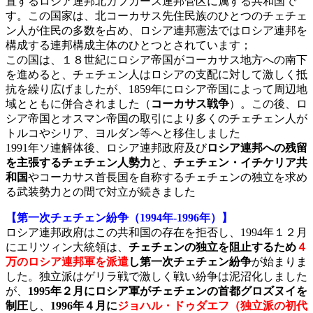
置するロシア連邦北カフカース連邦管区に属する共和国で
す。この国家は、北コーカサス先住民族のひとつのチェチェ
ン人が住民の多数を占め、ロシア連邦憲法ではロシア連邦を
構成する連邦構成主体のひとつとされています；
この国は、１８世紀にロシア帝国がコーカサス地方への南下
を進めると、チェチェン人はロシアの支配に対して激しく抵
抗を繰り広げましたが、1859年にロシア帝国によって周辺地
域とともに併合されました（
コーカサス戦争
）。この後、ロ
シア帝国とオスマン帝国の取引により多くのチェチェン人が
トルコやシリア、ヨルダン等へと移住しました
1991年ソ連解体後、ロシア連邦政府及び
ロシア連邦への残留
を主張するチェチェン人勢力
と、
チェチェン・イチケリア共
和国
やコーカサス首長国を自称するチェチェンの独立を求め
る武装勢力との間で対立が続きました
【第一次チェチェン紛争（1994年-1996年）】
ロシア連邦政府はこの共和国の存在を拒否し、1994年１２月
にエリツィン大統領は、
チェチェンの独立を阻止するため
４
万のロシア連邦軍を派遣
し第一次チェチェン紛争
が始まりま
した。独立派はゲリラ戦で激しく戦い紛争は泥沼化しました
が、
1995年２月にロシア軍がチェチェンの首都グロズヌイを
制圧
し、
1996年４月に
ジョハル・ド
ゥダエフ（独立派の初代