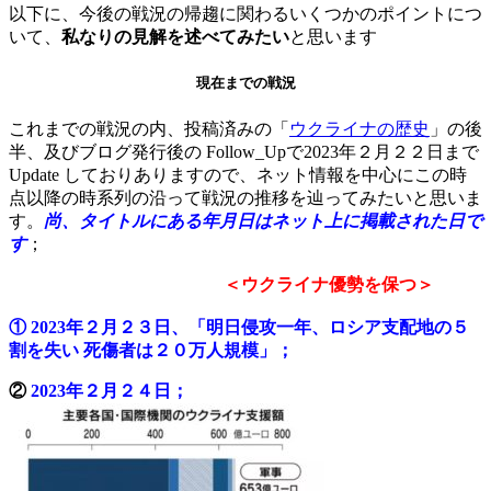
以下に、今後の戦況の帰趨に関わるいくつかのポイントにつ
いて、
私なりの見解を述べてみたい
と思います
現在までの戦況
これまでの戦況の内、投稿済みの「
ウクライナの歴史
」の後
半、及びブログ発行後の Follow_Upで2023年２月２２日まで
Update しておりありますので、ネット情報を中心にこの時
点以降の時系列の沿って戦況の推移を辿ってみたいと思いま
す。
尚、タイトルにある年月日はネット上に掲載された日で
す
；
＜ウクライナ優勢を保つ＞
① 2023年２月２３日、「
明日侵攻一年、
ロシア支配地の５
割を失い 死傷者は２０万人規模」；
②
2023年２月２４日；