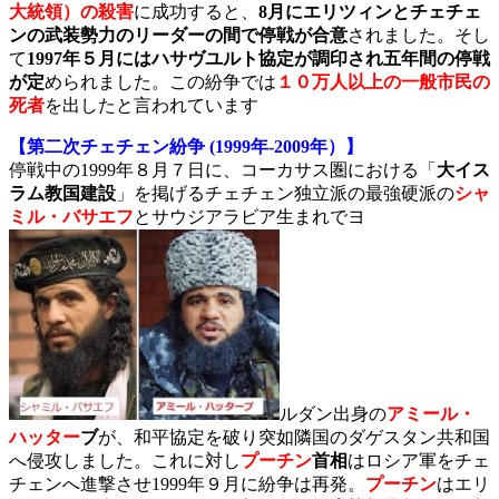
大統領）の殺害
に成功すると、
8月にエリツィンとチェチェ
ンの武装勢力のリーダーの間で停戦が合意
されました。そし
て
1997年５月にはハサヴユルト協定が調印され五年間の停戦
が定
められました。この紛争では
１０万人以上の一般市民の
死者
を出したと言われています
【第二次チェチェン紛争 (1999年-2009年）】
停戦中の1999年８月７日に、コーカサス圏における「
大イス
ラム教国建設
」を掲げるチェチェン独立派の最強硬派の
シャ
ミル・バサエフ
とサウジアラビア生まれでヨ
ルダン出身の
アミール・
ハッター
ブ
が、和平協定を破り突如隣国のダゲスタン共和国
へ侵攻しました。これに対し
プーチン
首相
はロシア軍をチェ
チェンへ進撃させ1999年９月に紛争は再発。
プーチン
はエリ