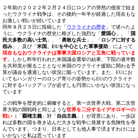
２年前の２０２２年２月２４日にロシアの突然の侵攻で始ま
ったウクライナ戦争は、その後約一年半が経過した現在もな
お激しい戦いが続いています
同年８月２５日に投稿した「
ウクライナの歴史
」で述べたよ
うに、ウクライナの歴史に根ざした強烈な「
愛国心
」、「
国
民大多数の高い士気
」、「
勇敢な兵士
」、「
ロシアに対する
怨み
」、及び「
米国、EUを中心とした軍事援助
」によって
現在もなおウクライナは軍事大国ロシアと互角に戦っていま
す
。しかし昨年行われた米国議会選挙の結果、下院の過半数
を共和党が握ることとなり米国のウクライナ援助に関わる予
算が議会を通過しない状況に陥っています。また、EUにお
いてもハンガリーのロシア寄りの姿勢からEUのウクライナ
に対するバックアップが必ずしも円滑にいかない状況になっ
ています
この戦争を歴史的に俯瞰すると、第一次世界大戦、第二次世
界大戦の開戦時と同じような
世界を二分するイデオロギーの
戦い
（「
覇権主義
」対「
自由主義
」）が背景にあり、一歩誤
れば多数の国を巻き込んだ大きな戦争に発展する危険性を孕
んでいます。つまり、日本としても他人事で済ますわけには
いかないと私は思っています