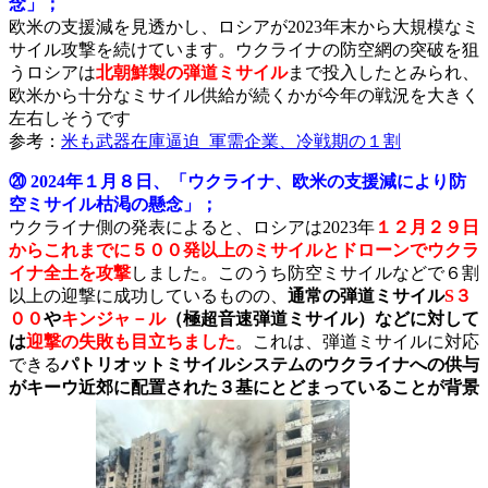
念」；
欧米の支援減を見透かし、ロシアが2023年末から大規模なミ
サイル攻撃を続けています。ウクライナの防空網の突破を狙
うロシアは
北朝鮮製の弾道ミサイル
まで投入したとみられ、
欧米から十分なミサイル供給が続くかが今年の戦況を大きく
左右しそうです
参考：
米も武器在庫逼迫_軍需企業、冷戦期の１割
⑳ 2024年１月８日、「ウクライナ、欧米の支援減により防
空ミサイル枯渇の懸念」；
ウクライナ側の発表によると、ロシアは2023年
１２月２９日
からこれまでに５００発以上のミサイルとドローンでウクラ
イナ全土を攻撃
しました。このうち防空ミサイルなどで６割
以上の迎撃に成功しているものの、
通常の弾道ミサイル
S３
００
や
キンジャ－ル
（極超音速弾道ミサイル）などに対して
は
迎撃の失敗も目立ちました
。これは、弾道ミサイルに対応
できる
パトリオットミサイルシステムのウクライナへの供与
がキーウ近郊に配置された３基にとどまっていることが背景