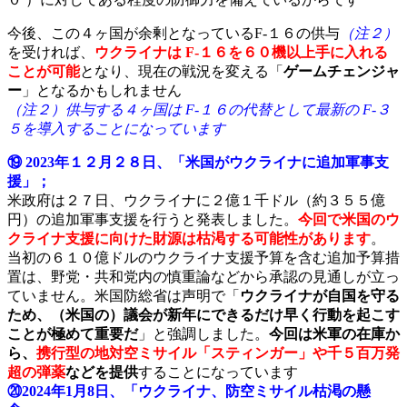
今後、この４ヶ国が余剰となっているF-１６の供与
（注２）
を受ければ、
ウクライナは F-１６を６０機以上手に入れる
ことが可能
となり、現在の戦況を変える「
ゲームチェンジャ
ー
」となるかもしれません
（注２）供与する４ヶ国は F-１６の代替として最新の F-３
５を導入することになっています
⑲ 2023年１２月２８日、「米国がウクライナに追加軍事支
援」；
米政府は２７日、ウクライナに２億１千ドル（約３５５億
円）の追加軍事支援を行うと発表しました。
今回で米国のウ
クライナ支援に向けた財源は枯渇する可能性があります
。
当初の６１０億ドルのウクライナ支援予算を含む追加予算措
置は、野党・共和党内の慎重論などから承認の見通しが立っ
ていません。米国防総省は声明で「
ウクライナが自国を守る
ため、（米国の）議会が新年にできるだけ早く行動を起こす
ことが極めて重要だ
」と強調しました。
今回は米軍の在庫か
ら、
携行型の地対空ミサイル「スティンガー」や千５百万発
超の弾薬
などを提供
することになっています
⑳2024年1月8日、「ウクライナ、防空ミサイル枯渇の懸