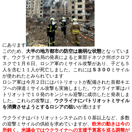
にあります
このため、
大半の地方都市の防空は脆弱な状態
となっていま
す。ウクライナ当局の発表によると東部ドネツク州ポクロフ
スクで１月６日、ロシア軍のミサイル攻撃があり、子ども５
人を含む１１人が死亡しました。これには
Ｓ３００
ミサイル
が使われたとみられています
ロシア軍は今月２日にはパトリオットが配備された首都キエ
フへの弾道ミサイル攻撃も実施しました。ウクライナ軍はパ
トリオットで１０発のキンジャル迎撃に成功したと発表しま
した。これらの攻撃は、
ウクライナにパトリオットミサイル
を消費させようとするロシアの狙い
が透けます
ウクライナはパトリオットシステムの１０基以上など、多数
の迎撃ミサイルの供給を求めていますが、
欧米の動きは今の
所鈍く、
米議会ではウクライナへの支援予算案を巡る調整が