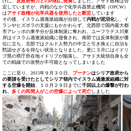
けに、
反政府勢力との内戦に発展
しました。アサド政権は否
定していますが、内戦のなかで化学兵器禁止機関（OPCW）
は
アサド政権が化学兵器を使用したと断定
しています
その後、イスラム過激派組織が台頭して
内戦が泥沼化
し、イ
ランやヒズボラの支援にもかかわらず、北西部で国内最大都
市アレッポの東半分が反体制派に奪われ、ユーフラテス川東
岸はイスラム過激派組織に侵食され、南部では反体制派が優
位に立ち、北部ではクルド人勢力の中立と引き換えに自治を
黙認せざるを得ない状況となりました。更に３月にはイドリ
ブ県の県庁所在地イドリブが陥落し、アサド大統領自身も全
ての戦線での攻勢が不可能となってしまいました
ここに至り、2015年９月３０日、
プーチン
はシリア政府から
の要請を受けたとしてシリア領内でイスラム過激派組織に対
する空爆を開始
、１０月２９日までに
千回以上の爆撃が行わ
れ、
多くの民間人がこの空爆によって死亡
しました