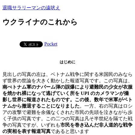
コ
退職サラリーマンの遠吠え
ン
テ
ウクライナのこれから
ン
ツ
へ
Pocket
ス
キ
ッ
はじめに
プ
見出しの写真の左は、ベトナム戦争に関する米国民のみなら
ず世界の世論を大きく動かした報道写真です。この写真は、
南べトナム軍のナパーム弾の誤爆により避難民の少女が衣服
を焼かれ裸になって逃げていく所を UPI のカメラマンが撮
影し世界に報道されたものです。この後、数年で米軍がベト
ナムから撤退することになりました
。一方、右の写真はロシ
アの攻撃で避難を余儀なくされた市民の先頭を泣きながら歩
く子供の写真です。この二つの写真は凡そ半世紀を隔てた戦
争の写真ですが、いずれも
市民を巻き込んだ非人道的な戦争
の実相を表す報道写真
であると思います