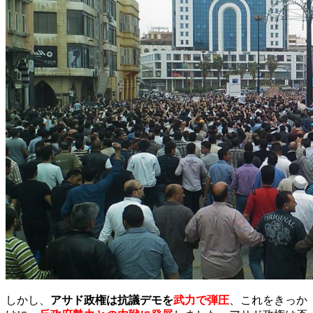
しかし、
アサド政権は抗議デモを
武力で弾圧
、これをきっか