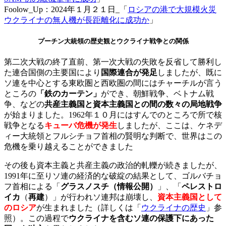
Foolow_Up：2024年１月２１日_「
ロシアの港で大規模火災
ウクライナの無人機が長距離化に成功か
」
プーチン大統領の歴史観とウクライナ戦争との関係
第二次大戦の終了直前、第一次大戦の失敗を反省して勝利し
た連合国側の主要国により
国際連合が発足
しましたが、既に
ソ連を中心とする東欧圏と西欧圏の間にはチャーチルが言う
ところの
「鉄のカーテン」
ができ、朝鮮戦争、ベトナム戦
争、などの
共産主義国と資本主義国との間の数々の局地戦争
が始まりました。1962年１０月にはすんでのところで所で核
戦争となる
キューバ危機が発生
しましたが、ここは、ケネデ
ィー大統領とフルシチョフ首相の賢明な判断で、世界はこの
危機を乗り越えることができました
その後も資本主義と共産主義の政治的軋轢が続きましたが、
1991年に至りソ連の経済的な破綻の結果として、ゴルバチョ
フ首相による「
グラスノスチ（情報公開）
」、「
ペレストロ
イカ
（
再建
）」が行われソ連邦は崩壊し、
資本主義国として
のロシア
が生まれました（詳しくは「
ウクライナの歴史
」参
照）。この過程で
ウクライナを含むソ連の保護下にあった