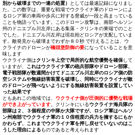
別から破壊までの一連の処置）
としては最速記録になりまし
た。この数字は、重要な戦場でウクライナ軍のドローンによ
るロシア軍の車両や歩兵に対する脅威が一段と高まっている
ことを物語っています。このドローン攻撃は、南部ヘルソン
州のドニエプル川左岸にある集落・クリンキの東端でのこと
でした。ドニエプル川左岸は現在殆どロシアが支配していま
す。敵発見から破壊までわずか８０秒 で行えることは、ウ
クライナのドローンが
橋頭堡防御の要
になっていることを意
味します
ウクライナ側は
クリンキ上空で局所的な航空優勢を確保
して
いますが、
これはウクライナ軍の砲兵部隊やドローン部隊、
電子戦部隊が数週間かけてドニエプル川左岸のロシア側の防
空システムや無線妨害装置を破壊し、同時にウクライナが敵
のドローンが飛べないようにする無線妨害装置を設置してい
った結果です
ともあれこの地域では、
ウクライナ側が圧倒的に優勢な戦場
ができ上がっていま
す
。クリンキにいる
ウクライナ海兵隊の
部隊は２、３個程度の中隊か大隊ですが、ロシア軍はヘルソ
ン州南部でウクライナ軍の１０倍程度の兵力を擁するにもか
かわらず、これまでウクライナ軍を押し戻せていないのはこ
うした理由による
ものであると考えられます