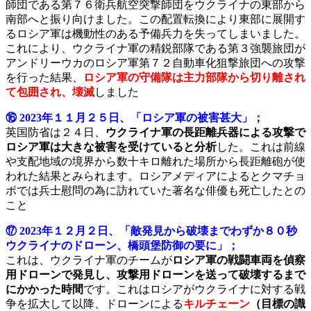
師団である第７６衛兵航空突撃師団をウクライナの東部から
南部へと振り向けました。この配置転換により東部に展開す
るロシア軍は機動性のある予備兵力を失ってしまいました。
これにより、ウクライナ軍の精鋭部隊である第３強襲旅団が
アンドリーウカのロシア軍第７２自動車化狙撃旅団への攻撃
を行った結果、
ロシア軍の守備隊は主力部隊から切り離され
て包囲され、壊滅
しました
⑯ 2023年１１月２５日、「ロシア軍の被害甚大」；
英国防省は２４日、
ウクライナ軍の長距離兵器による攻撃で
ロシア軍は大きな被害を受けていると分析
した。これは前線
や支配地域の境界から数十キロ離れた場所から長距離砲が使
われた結果とみられます。ロシアメディアによるとクマチョ
ボでは兵士慰問の為に訪れていた著名な俳優も死亡したとの
こと
⑰ 2023年１２月２日、「敵発見から破壊までわずか８０秒
ウクライナのドローン、橋頭堡防御の要に」；
これは、ウクライナ軍のチームが
ロシア軍の戦闘車両を偵察
用ドローンで発見し、
攻撃用ドローンを送って破壊するまで
にかかった時間
です。これはロシアがウクライナに対する戦
争を拡大して以降、ドローンによる
キルチェーン
（目標の識