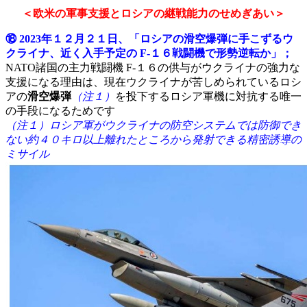
＜欧米の軍事支援とロシアの継戦能力のせめぎあい＞
⑱ 2023年１２月２１日、「ロシアの滑空爆弾に手こずるウ
クライナ、近く入手予定の F-１６戦闘機で形勢逆転か」；
NATO諸国の主力戦闘機 F-１６の供与がウクライナの強力な
支援になる理由は、現在ウクライナが苦しめられているロシ
アの
滑空爆弾
（注１）
を投下するロシア軍機に対抗する唯一
の手段になるためです
（注１）ロシア軍がウクライナの防空システムでは防御でき
ない約４０キロ以上離れたところから発射できる精密誘導の
ミサイル