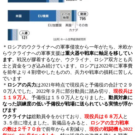
＊ロシアのウクライナへの軍事侵攻から一年がたち、米欧か
らウクライナへの軍事支援は
重火器や戦車に軸足を移してい
ます
。戦況が膠着するなか、ウクライナ、ロシア双方とも兵
士と資金をつぎ込み続けています。ロシアは2022年に軍事費
を前年より４割増やしたものの、兵力や戦車の損耗に苦しん
でいます
＊
ロシアの兵力
は2021年時点で現役兵と予備役の合計で２９
０万人でした。2022年９月に部分動員に踏み切り、
現役兵は
１１９万人
、予備役は１５０万人となりました。
動員対象に
なった訓練度の低い予備役が戦場に送られている実情が浮か
びます
ウクライナは
総動員令をかけており、
現役兵は６８万人
と
３.５倍に増えました。装備品をみると、
ロシアの主力戦車
の数は２千７０台
で前年から４割減り、
現役の戦闘機も2022