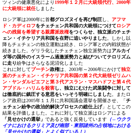
ツィンの健康悪化により
1999年１２月に大統領代行、2000年
に大統領に就任
しました
ロシア軍は2000年に首
都グロズヌイを再び制圧
し、
アフマ
ド・カディロフ
をチェチェン共和国の大統領につけて
ロシア
への残留を希望する親露派政権
をつくらせ、独立派のチェチ
ェン・イチケリア共和国を在野に追いやりました
。しかし以
降もチェチェンの独立運動は続き、ロシア軍との内戦状態が
続きました。ゲリラ化したチェチェン独立派勢力は
アルカイ
ダ等の国外のイスラーム過激派勢力と結びついてテロリズム
に走り
紛争はさらなる泥沼化しました
これに対して
プーチン
政権
は、2003年～2006年にかけて
独立
派のチェチェン・イチケリア共和国の第２代大統領ゼリムハ
ン・ヤンダルビエフと第３代アスラン・マスハドフと第４代
アブドル・ハリムを殺害
し、独立にむけた武装闘争に対して
は徹底的に鎮圧する意思をいっそう明確にしました
。またロ
シア政府は2005年１１月に共和国議会選挙を開催させ、「
チ
ェチェン紛争の政治的解決プロセスの総仕上げ
」としてこの
結果を評価しました。これに対して独立派はロシアによる
「見せかけの選挙」
であると強く反発しています
（⇔ウクラ
イナにおけるクリミア及び南部・東部諸州の占領地における
「見せかけの選挙」とよく似ている！）