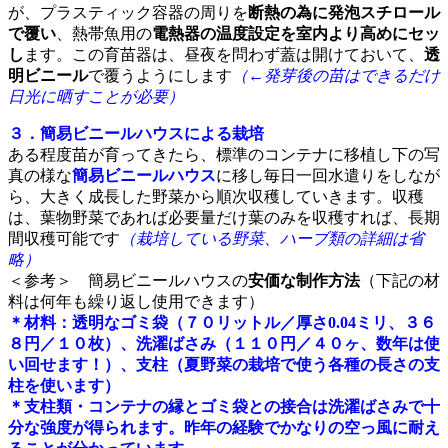
が、プラスティック容器の周りを
断熱の為に発泡スチロール
で覆い
、熱帯魚用の
電熱器の温度設定を室内より高めにセッ
し
ます。この育苗器は、昼夜を問わず蓋は開けておいて、
透
明ビニール
で覆うようにします
（←発芽後の苗はできるだけ
日光に晒すことが必要）
３．簡易ビニールハウスによる栽培
ある程度苗が育ってきたら、標準のコンテナに移植し下の写
真の様な
簡易ビニールハウス
に移し毎日一回水遣りをしなが
ら、大きく成長した野菜から順次収穫していきます。収穫
は、葉物野菜であれば必要量だけ葉のみを収穫すれば、長期
間収穫可能です
（栽培している野菜、ハーブ類の詳細は省
略）
＜参考＞ 簡易ビニールハウスの
安価な制作方法
（下記の材
料は何年も繰り返し使用できます）
＊材料：透明なゴミ袋（７０リットル／厚さ0.04ミリ、３６
８円／１０枚）、洗濯ばさみ（１１０円／４０ヶ、数年は使
い回せます！）、
支柱（夏野菜の栽培で使う各種の長さの支
柱を使います）
＊支柱類・コンテナの縁とゴミ袋との接合は洗濯ばさみで十
分な強度が得られます。昨年の経験でかなりの空っ風に耐え