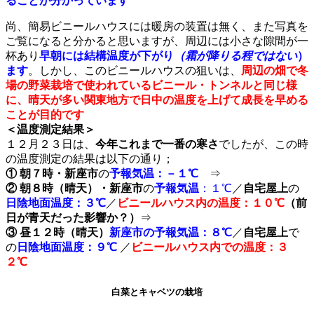
ることが分かっています
尚、簡易ビニールハウスには暖房の装置は無く、また写真を
ご覧になると分かると思いますが、周辺には小さな隙間が一
杯あり
早朝には結構温度が下がり
（霜が降りる程ではない
）
ます
。しかし、このビニールハウスの狙いは、
周辺の畑で冬
場の野菜栽培で使われているビニール・トンネルと同じ様
に、晴天が多い関東地方で日中の温度を上げて成長を早める
ことが目的です
＜温度測定結果＞
１２月２３日は、
今年これまで一番の寒さ
でしたが、この時
の温度測定の結果は以下の通り；
① 朝７時・新座市
の
予報気温：－１℃
⇒
②
朝８時（晴天）・新座市
の
予報気温
：１℃
／
自宅屋上
の
日陰地面温度：３℃
／
ビニールハウス内
の
温度
：１０℃
（前
日が青天だった影響か？）
⇒
③
昼１２時（晴天）
新座市の予報気温
：８℃
／
自宅屋上
で
の
日陰地面温度：９℃
／
ビニールハウス内での温度：３
２℃
白菜とキャベツの栽培