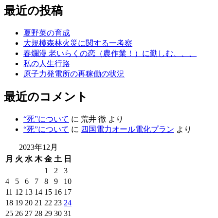
最近の投稿
ゴ
リ
ー
夏野菜の育成
大規模森林火災に関する一考察
春爛漫 老いらくの恋（農作業！）に勤しむ、、、
私の人生行路
原子力発電所の再稼働の状況
最近のコメント
“死”について
に
荒井 徹
より
“死”について
に
四国電力オール電化プラン
より
2023年12月
月
火
水
木
金
土
日
1
2
3
4
5
6
7
8
9
10
11
12
13
14
15
16
17
18
19
20
21
22
23
24
25
26
27
28
29
30
31