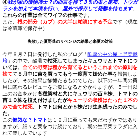
④
我が家の
漬物博士？の助言を得て
３％の塩と昆布、トウガ
ラシを加えて本漬を行い、屋外で保存して発酵を待ちます
。
これらの作業は全てワイフの仕事で
す。
また、
根の部分（カブ）の大半は粕漬にする予定
です（現在
は冷蔵庫で保存中）
失敗した夏野菜のリベンジの結果と来夏の対策
今年８月７日に発行した私のブログ「
酷暑の中の屋上野菜栽
培
」の中で、酷暑で
枯死してしまったキュウリとトマトにつ
いては、
全ての野菜は種から育てるというこれまでの原則を
捨て
て８
月中に苗を買ってもう一度育て始めた事
を報告しま
したが、その結果は惨憺たるものでした。以下の一年間の費
用に関わるレビューをご覧になると分かりますが、５千円以
上のお金をかけ
各種資材と共にキュウリの苗９株、トマトの
苗１０株を植え付けましたが
キューリの収穫はたった１本の
みで全て枯死
、トマトは何とか５株だけ生き残ったのみでし
た
。
この
健気な？トマト
は１２月に至っても未だわずかではあり
ますが、細々と実をつけ続けており、朝の生野菜サラダに入
れて楽しんでいます