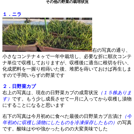
その他の野菜の栽培状況
１．ニラ
右の写真の通り、
小さなコンテナ４ヶで一年中栽培し、必要な折に順次コンテ
ナ単位で収穫しておりますが、収穫後に適当に根切を行い、
化成肥料を一握り程蒔いた後、堆肥を蒔いておけば再生しま
すので手間いらずの野菜です
２．日野菜カブ
右上の写真は、現在の日野菜カブの成育状況
（１５株ありま
す）
です。もう少し成長させて一月に入ってから収穫し漬物
にすることになると思います
右下の写真は今月初めに食べた最後の日野菜カブ古漬け
（今
年初めに収穫し漬物にしたものを冷凍保存したもの）
の写真
です。酸味はやや強かったものの大変美味でした