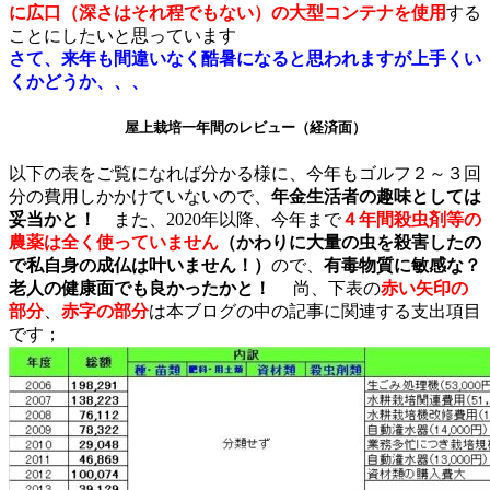
に広口（深さはそれ程でもない）の大型コンテナを使用
する
ことにしたいと思っています
さて、来年も間違いなく酷暑になると思われますが上手くい
くかどうか、、、
屋上栽培一年間のレビュー（経済面）
以下の表をご覧になれば分かる様に、今年もゴルフ２～３回
分の費用しかかけていないので、
年金生活者の趣味としては
妥当かと！
また、2020年以降、今年まで
４年間殺虫剤等の
農薬は全く使っていません
（かわりに大量の虫を殺害したの
で私自身の成仏は叶いません！）
ので、
有毒物質に敏感な？
老人の健康面でも良かったかと！
尚、下表の
赤い矢印の
部分
、
赤字の部分
は本ブログの中の記事に関連する支出項目
です；