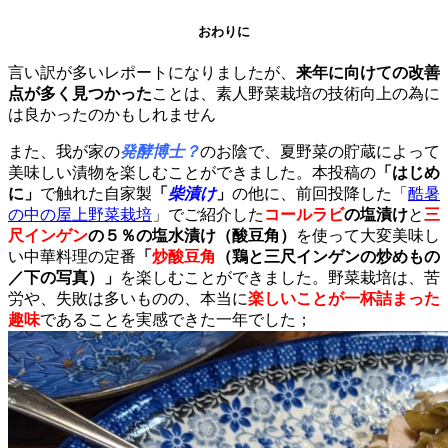
おわりに
言い訳が多いレポートになりましたが、
来年に向けての改善
点が多く見つかった
ことは、素人野菜栽培の技術向上の為に
は良かったのかもしれません
また、我が家の
発酵博士？
のお陰で、夏野菜の貯蔵によって
美味しい漬物を楽しむことができました。本投稿の
「はじめ
に」
で触れた自家製
「
柴漬け
」
の他に、前回投降した「
酷暑
の中の屋上野菜栽培
」でご紹介した
コールラビ
の塩漬け
と
三
尺インゲン
の５％の塩水漬け（酸豆角）
を使って大変美味し
い中華料理の定番
「
炒酸豆角
（鶏と三尺インゲンの炒めもの
／下の写真）」
を楽しむことができました。野菜栽培は、苦
労や、失敗は多いものの、本当に
楽しいことが一杯詰まった
趣味
であることを実感できた一年でした；