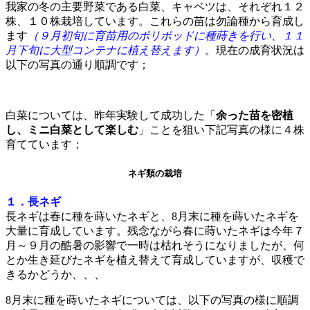
我家の冬の主要野菜である白菜、キャベツは、それぞれ１２
株、１０株栽培しています。これらの苗は勿論種から育成し
ます
（９月初旬に育苗用のポリポッドに種蒔きを行い、１１
月下旬に大型コンテナに植え替えます）
。現在の成育状況は
以下の写真の通り順調です；
白菜については、昨年実験して成功した「
余った苗を密植
し、ミニ白菜として楽しむ
」ことを狙い下記写真の様に４株
育てています；
ネギ類の栽培
１．長ネギ
長ネギは春に種を蒔いたネギと、8月末に種を蒔いたネギを
大量に育成しています。残念ながら春に蒔いたネギは今年７
月～９月の酷暑の影響で一時は枯れそうになりましたが、何
とか生き延びたネギを植え替えて育成していますが、収穫で
きるかどうか、、、
8月末に種を蒔いたネギについては、以下の写真の様に順調