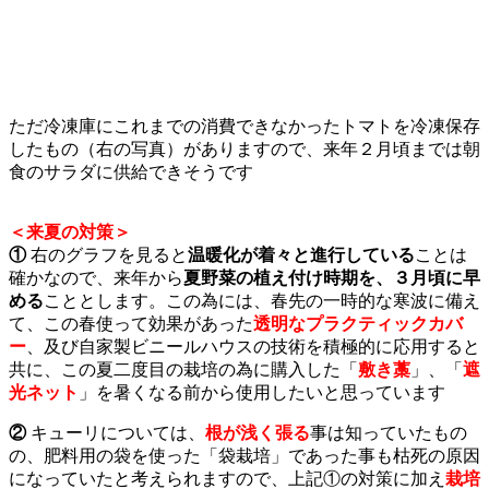
ただ冷凍庫にこれまでの消費できなかったトマトを冷凍保存
したもの（右の写真）がありますので、来年２月頃までは朝
食のサラダに供給できそうです
＜来夏の対策＞
①
右のグラフを見ると
温暖化が着々と進行している
ことは
確かなので、来年から
夏野菜の植え付け時期を、３月頃に早
める
こととします。この為には、春先の一時的な寒波に備え
て、この春使って効果があった
透明なプラクティックカバ
ー
、及び自家製ビニールハウスの技術を積極的に応用すると
共に、この夏二度目の栽培の為に購入した「
敷き藁
」、「
遮
光ネット
」を暑くなる前から使用したいと思っています
②
キューリについては、
根が浅く張る
事は知っていたもの
の、肥料用の袋を使った「袋栽培」であった事も枯死の原因
になっていたと考えられますので、上記①の対策に加え
栽培