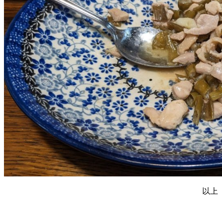
以上
投
投
カ
稿
稿
テ