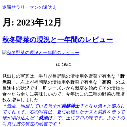
コ
退職サラリーマンの遠吠え
ン
テ
月:
2023年12月
ン
ツ
へ
秋冬野菜の現況と一年間のレビュー
ス
キ
ッ
プ
はじめに
見出しの写真は、手前が長野県の漬物用冬野菜で有名な「
野
沢菜
」、左上が福岡県の漬物用冬野菜で有名な「
高菜
」の成
長途中の状況です。昨シーズンから栽培を始めてその漬物を
食べたら余りに美味しいので、今年はこの二種の野菜の栽培
数を増やしました
＊最近、同居している息子が
発酵博士？
となり色々と協力し
てくれます。右の写真は、夏に収穫したナスと紫蘇を使って
彼が漬け込んだ「
柴漬け
」で、正にプロの味です。また下の
写真は彼の現在の蔵書です！