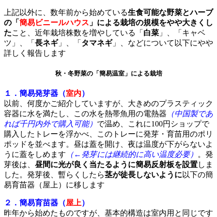
上記以外に、数年前から始めている
生食可能な野菜とハーブ
の「
簡易ビニールハウス
」による栽培の規模をやや大きくし
た
こと、近年栽培株数を増やしている「
白菜
」、「キャベ
ツ」、「
長ネギ
」、「
タマネギ
」、などについて以下にやや
詳しく報告します
秋・冬野菜の「簡易温室」による栽培
１．簡易発芽器（
室内
）
以前、何度かご紹介していますが、大きめのプラスティック
容器に水を満たし、この水を熱帯魚用の電熱器
（中国製であ
れば千円内外で購入可能）
で温め、これに100円ショップで
購入したトレーを浮かべ、このトレーに発芽・育苗用のポリ
ポッドを並べます。昼は蓋を開け、夜は温度が下がらないよ
うに蓋をしめます
（←発芽には継続的に高い温度必要）
。発
芽後は、
昼間に光が良く当たるように簡易反射板を設置
しま
した。発芽後、暫らくしたら
茎が徒長しないように
以下の簡
易育苗器（屋上）に移します
２．簡易育苗器（
屋上
）
昨年から始めたものですが、基本的構造は室内用と同じです