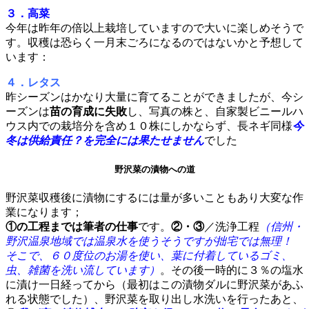
３．高菜
今年は昨年の倍以上栽培していますので大いに楽しめそうで
す。収穫は恐らく一月末ごろになるのではないかと予想して
います：
４．レタス
昨シーズンはかなり大量に育てることができましたが、
今シ
ーズンは
苗の育成に失敗
し、写真の株と、自家製ビニールハ
ウス内での栽培分を含め１０株にしかならず、長ネギ同様
今
冬は供給責任？を完全には果たせません
でした
野沢菜の漬物への道
野沢菜収穫後に漬物にするには量が多いこともあり大変な作
業になります；
①の工程までは筆者の仕事
です。
②・③
／洗浄工程
（信州・
野沢温泉地域では温泉水を使うそうですが拙宅では無理！
そこで、６０度位のお湯を使い、葉に付着しているゴミ、
虫、雑菌を洗い流しています）
。その後一時的に３％の塩水
に漬け一日経ってから（最初はこの漬物ダルに野沢菜があふ
れる状態でした）、野沢菜を取り出し水洗いを行ったあと、