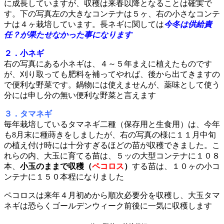
に成長していますが、収穫は来春以降となることは確実で
す。下の写真左の大きなコンテナは５ヶ、右の小さなコンテ
ナは４ヶ栽培しています。長ネギに関しては
今冬は供給責
任？が果たせなかった事になります
２．小ネギ
右の写真にある小ネギは、４～５年まえに植えたものです
が、刈り取っても肥料を補ってやれば、後から出てきますの
で便利な野菜です。鍋物には使えませんが、薬味として使う
分には申し分の無い便利な野菜と言えます
３．タマネギ
毎年栽培しているタマネギ二種（保存用と生食用）は、今年
も8月末に種蒔きをしましたが、右の写真の様に１１月中旬
の植え付け時には十分すぎるほどの苗が収穫できました。こ
れらの内、大玉に育てる苗は、５ッの大型コンテナに１０８
本、
小玉のままで収穫（
ペコロス
）
する苗は、１０ヶの小コ
ンテナに１５０本程になりました
ペコロスは来年４月初めから順次必要分を収穫し、大玉タマ
ネギは恐らくゴールデンウィーク前後に一気に収穫します