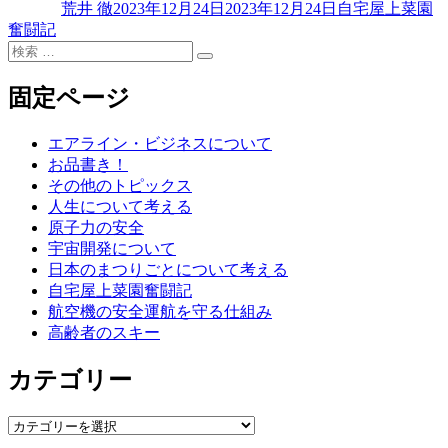
荒井 徹
2023年12月24日
2023年12月24日
自宅屋上菜園
者
日:
ゴ
奮闘記
リ
検
ー
検
索
索
対
固定ページ
象:
エアライン・ビジネスについて
お品書き！
その他のトピックス
人生について考える
原子力の安全
宇宙開発について
日本のまつりごとについて考える
自宅屋上菜園奮闘記
航空機の安全運航を守る仕組み
高齢者のスキー
カテゴリー
カ
テ