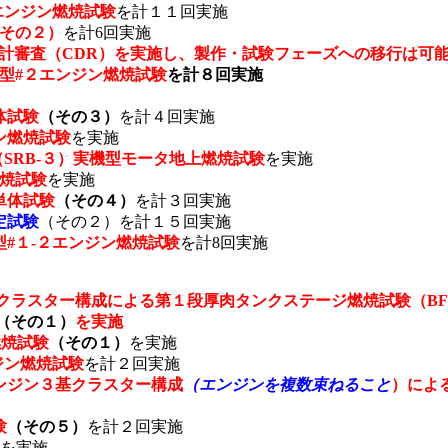
１エンジン燃焼試験
を計１１回実施
（その２）
を計6回実施
計審査（CDR）を実施し、製作・試験フェーズへの移行は可
機型#２エンジン燃焼試験
を計８回実施
体試験
（その３）
を計４回実施
ン燃焼試験
を実施
SRB-３）実機型モータ地上燃焼試験
を実施
燃焼試験
を実施
単体試験
（その４）
を計３回実施
定試験
（その２）
を計１５回実施
型#１-２エンジン燃焼試験
を計8回実施
基クラスター構成による第１段厚肉タンクステージ燃焼試験（BF
（その１）
を実施
燃焼試験
（その１）
を実施
ンジン燃焼試験
を計２回実施
エンジン３基クラスター構成
（エンジンを複数束ねること
）による
験
（その５）
を計２回実施
を実施