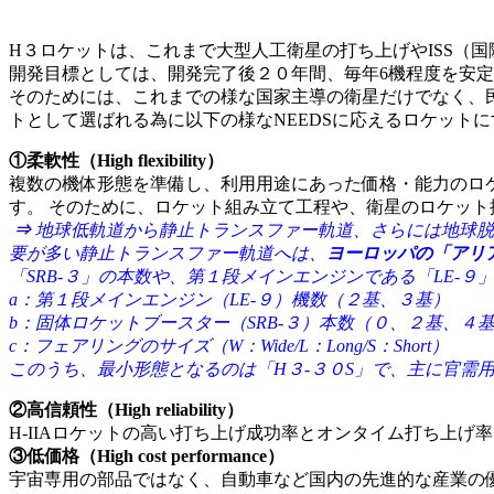
H３ロケットは、これまで大型人工衛星の打ち上げやISS（国際
開発目標としては、開発完了後２０年間、毎年6機程度を安
そのためには、これまでの様な国家主導の衛星だけでなく、
トとして選ばれる為に以下の様なNEEDSに応えるロケット
①柔軟性（High flexibility）
複数の機体形態を準備し、利用用途にあった価格・能力のロ
す。 そのために、ロケット組み立て工程や、衛星のロケット
⇒
地球低軌道から静止トランスファー軌道、さらには地球脱
要が多い静止トランスファー軌道へは、
ヨーロッパの「アリ
「SRB-３」の本数や、第１段メインエンジンである「LE-
a：第１段メインエンジン（LE-９）機数（２基、３基）
b：固体ロケットブースター（SRB-３）本数（０、２基、４
c：フェアリングのサイズ（W：Wide/L：Long/S：Short）
このうち、最小形態となるのは「H３-３０S」で、主に官需
②高信頼性（High reliability）
H-IIAロケットの高い打ち上げ成功率とオンタイム打ち上
③低価格（High cost performance）
宇宙専用の部品ではなく、自動車など国内の先進的な産業の