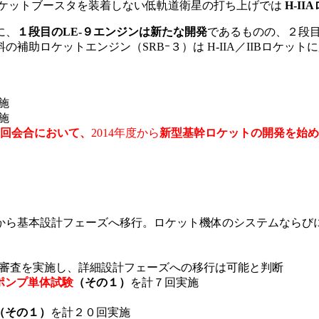
ロケットブースタを装着しない低軌道衛星の打ち上げでは
H-I
に、
１段目のLE-９エンジンは新たな開発
であるものの、２段目の
助ロケットエンジン（SRBｰ３）は H-IIA／IIBロケット
施
施
6回会合において、
2014年度から
新型基幹ロケットの開発を始め
から基本設計フェーズへ移行。ロケット機体のシステムならび
計審査を実施し、詳細設計フェーズへの移行は可能と判断
ボポンプ単体試験
（その１）
を計７回実施
（その１）
を計２０回実施