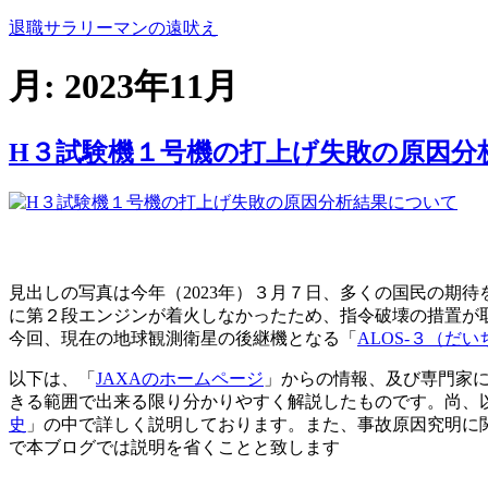
コ
退職サラリーマンの遠吠え
ン
テ
月:
2023年11月
ン
ツ
へ
H３試験機１号機の打上げ失敗の原因分
ス
キ
ッ
プ
見出しの写真は今年（2023年）３月７日、多くの国民の期
に第２段エンジンが着火しなかったため、指令破壊の措置が
今回、現在の地球観測衛星の後継機となる「
ALOS-３（だ
以下は、「
JAXAのホームページ
」からの情報、及び専門家
きる範囲で出来る限り分かりやすく解説したものです。尚、
史
」の中で詳しく説明しております。また、事故原因究明に
で本ブログでは説明を省くことと致します