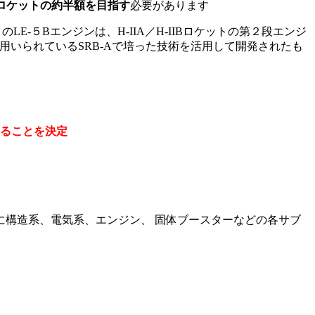
IAロケットの約半額を目指す
必要があります
LE-５Bエンジンは、H-IIA／H-IIBロケットの第２段エンジ
に用いられているSRB-Aで培った技術を活用して開発されたも
ることを決定
に構造系、電気系、エンジン、 固体ブースターなどの各サブ