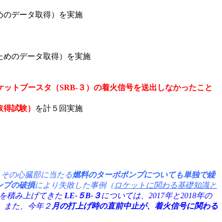
めのデータ取得）を実施
ためのデータ取得）を実施
ットブースタ（SRB-３）の着火信号を送出しなかったこと
取得試験）
を計５回実施
、その心臓部に当たる
燃料のターボポンプについても単独で繰
ンプの破損
により失敗した事例（
ロケットに関わる基礎知識と
実績を積み上げてきた
LE-５B-３
については、2017年と2018年の
。また、今年２
月の打上げ時の直前中止が、
着火信号に関わる