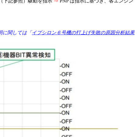
NP（下記参照）駆動を指示
⇒
PNP は指示に基づき、各エンジン
明に関しては「
イプシロン６号機の打上げ失敗の原因分析結果