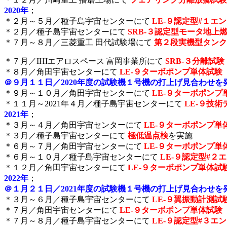
2020年
；
＊２月～５月／種子島宇宙センターにて
LE-９認定型#１エ
＊２月／種子島宇宙センターにて
SRB-３
認定型モータ地上
＊７月～８月／三菱重工 田代試験場にて
第２段実機型タンク
＊７月／IHIエアロスペース 富岡事業所にて
SRB-３分離試験
＊８月／角田宇宙センターにて
LE-９
ターボポンプ単体試験
＠９月１１日／
2
020年度の試験機１号機の打上げ見合わせを
＊９月～１０月／角田宇宙センターにて
LE-９ターボポンプ
＊１１月～2021年４月／種子島宇宙センターにて
LE-９技
2021年
；
＊３月～４月／角田宇宙センターにて
LE-９ターボポンプ単
＊３月／種子島宇宙センターにて
極低温点検
を実施
＊６月～７月／角田宇宙センターにて
LE-９ターボポンプ単
＊６月～１０月／種子島宇宙センターにて
LE-９認定型#２
＊１２月／角田宇宙センターにて
LE-９ターボポンプ単体試
2022年
；
＠１
月２１日／2021年度の試験機１号機の打上げ見合わせを
＊３月～６月／種子島宇宙センターにて
LE-９翼振動計測試
＊７月／角田宇宙センターにて
LE-９ターボポンプ単体試験
＊７月～８月／種子島宇宙センターにて
LE-９認定型#３エ