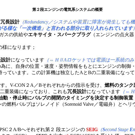
第２段エンジンの電気系システムの概要
な
冗長設計
（Redundancy／システムや装置に障害が発生し
がる様な「一次構造」と言われる部分に取り入れられています
ムガスの供給や
エキサイタ・スパークプラグ
（エンジンの点火器
の様になります；
長設計
になっています
（⇔ HⅡAロケットでは電源は一系統の
の為に、自身の位置・速度・姿勢情報をもとにエンジンの制御
持っています。この計算機は独立したAとBの二重装備になって
。V-CON２A／Bそれぞれからの指示を受け、
燃料のタンク
の二重装備になっており、これも
冗長設計
になっています
（⇔ 
始動・停止時にバルブの開閉のタイミングを決定する制御装置
ジンの燃料バルブはソレノイド（Sorenoid Valve／電磁弁
PSC２A/Bへそれぞれ第２ 段エンジンの
SEIG
（
S
econd Stage
E