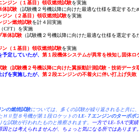
９エンジン（１基目）領収燃焼試験
を実施
単体試験
（試験機２号機以降に向けた最適な仕様を選定するた
エンジン（２基目）領収燃焼試験
を実施
エンジン燃焼試験
を計４回実施
（CFT）を実施
プ単体試験
（試験機２号機以降に向けた最適な仕様を選定する
ンジン（１基目）領収燃焼試験
を実施
を予定していたが、
第１段機体システムが異常を検知し固体ロケ
焼試験（試験機２号機以降に向けた翼振動計測試験・技術データ
上げを実施したが、
第２段エンジンの不着火に伴い打上げ失敗
ジンの燃焼試験
については、多くの試験が繰り返されると共に
れたＨⅡ型８号機が第１段ロケットの
LE-７エンジンのターボポ
りな試験が行われたものと推察されます。
一方で LE-５Aで
原因とは考えられませんが、ちょっと気になる所ではあります