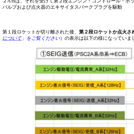
２A/Bは、それを受けて第２段エンジン・コントロール・ボッ
バルブおよび点火器のエキサイタスパークプラグを駆動
第１段ロケットが切り離された後、
第２段ロケットか点火さ
について
」
をご覧ください
）の表示は以下の様になっていま