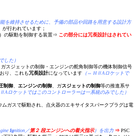
ても機能を維持させるために、予備の部品や回路を用意する設計方
）
が行われて
います；
）の駆動を制御する装置⇒
この部分には冗長設計はされてい
みでした）
・ガスジェットの制御・エンジンの舵角制御等の機体制御信号
おり、これも
冗長設計
になっています
（⇔ HⅡAロケットで
圧制御
、
エンジンの制御
、ガ
スジェットの制御
等の推進系サ
HⅡAロケットではこのコントローラーは一系統のみでした）
）とヘリウムガスで駆動され、点火器のエキサイタスパークプラグは電
ngine
Ig
nition／
第２ 段エンジンへの着火指示
）を出力
⇒
PSC