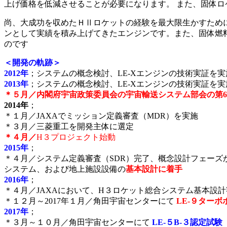
上げ価格を低減させることが必要になります。 また、固体
尚、大成功を収めたＨⅡロケットの経験を最大限生かすため
ンとして実績を積み上げてきたエンジンです。また、固体燃料の補
のです
＜開発の軌跡＞
2012年
；システムの概念検討、LE-Xエンジンの技術実証を実
2013年
；システムの概念検討、LE-Xエンジンの技術実証を実
＊５月／内閣府宇宙政策委員会の宇宙輸送システム部会の第
2014年
；
＊１月／JAXAでミッション定義審査（MDR）を実施
＊３月／三菱重工を開発主体に選定
＊４月／
H３プロジェクト始動
2015年
；
＊４月／システム定義審査（SDR）完了、概念設計フェーズ
システム、および地上施設設備の
基本設計に着手
2016年
；
＊４月／JAXAにおいて、H３ロケット総合システム基本設
＊１２月～2017年１月／角田宇宙センターにて
LE-９ター
2017年
；
＊３月～１０月／角田宇宙センターにて
LE-５B-３認定試験