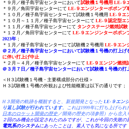
＊９月／種子島宇宙センターにおいて
試験機１号機用 LE-
＊９月／角田宇宙センターにて
LE-９
エンジンターボポンプ
＊１０月／種子島宇宙センターにて試験機１号機用
LE-９
＊１０月～１１月／種子島宇宙センターにて
LE-９認定型
＊１１月／種子島宇宙センターにて
タンクステージ燃焼試験
＊１２月／角田宇宙センターにて
LE-９エンジンターボポン
2023年
；
＊１月／種子島宇宙センターにて試験機２号機用
LE-９エ
＠２月／種子島宇宙センターにおいて試験機１号機の打上げ
に伴い打上げ中止
＊２月～４月／種子島宇宙センターにて
LE-９エンジン燃
＠３月７日／種子島宇宙センターにおいて試験機１号機の打
＜H３試験機１号機・主要構成部分の仕様＞
Ｈ３試験機１号機の外観および性能概要は以下の通りです；
H３開発の軌跡を概観すると、新規開発となった
LE-９エン
り返し試験が行われています
。これは1999年に打ち上げら
日本のロケット開発の歴史
／開発の歴史の項参照）から念入
２回のみ機会が設定されたのみですが、これが今回の失敗の
電気系のシステム
にあったことは、素人でも気になる所です