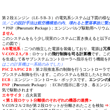
第２段エンジン（LE-５B-３）の電気系システムは下図の様
法／
この設計手法は航空機構造の内、壊れると墜落事故に繋
＊PNP（
Pn
eumatic
P
ackage )；エンジンバルブ駆動用ヘリウ
ません
このシステムをもう少し現実のシステムに置き換えると以下
この図で；
A/B電池系
：二つの独立した電源を装備しており、電源は
冗
V-CON２A／B
：ロケットの
飛行制御を司る計算機
です。こ
を生成して各サブシステムコントローラへ指示を行う機能を
はこの計算機は一系統のみでした）
PSC２A/PSC２B
：第２段推進系の制御を行うコントローラです
ブシステム制御を行います。このシステムも独立したAとB
ECB
：エンジン・コントロール・ボックスです。
エンジンの
PNP
（
Pn
eumatic
P
ackage）：ECBの指示に基づき、各エン
気で駆動されます
エキサイタ
：点火装置
＜第１段ロケット分離後のそれぞれの機器の連携＞
V-CON２A/２Bが第２段ロケットが分離されたことを検知
⇒