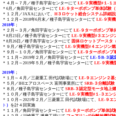
＊４月～７月／種子島宇宙センターにて
LE-９実機型#１-
＊6月／角田宇宙センターにて
LE-９ターボポンプ単体試験
＊１２月／JAXAにおいて、
H３ロケット総合システム詳細設
＊１２月～2018年6月末／種子島宇宙センターにて
LE-９実
2018年
；
＊２月～３月／角田宇宙センターにて
LE-９ターボポンプ単
＊8月23日／種子島宇宙センターにて
LE-９実機型#３エンジ
＊8月26日／種子島宇宙センターにて
固体ロケットブースタ（
＊９月／種子島宇宙センターにて
LE-９実機型#４エンジン
＊９月～１０月／角田宇宙センターにて
LE-９ターボポンプ
＊１１月～2019年２月／角田宇宙センターにて
LE-５
B-３認
＊１２月～2019年５月／種子島宇宙センターにて
LE-９実機
2019年
；
＊１月～４月／三菱重工 田代試験場にて
LE-９エンジン２
＊５月／IHIエアロスペース 富岡事業所にて
SRB-３分
離試験
＊８月／種子島宇宙センターにて
SRB-３認定型モータ地上
＊１０月／種子島宇宙センターにて
LE-９実機型#１-３エ
＊１０月～2021年２月／三菱重工 田代試験場にて、
LE-９
ト
）
を計４回実施
＊１１月／角田宇宙センターにて
LE-９ターボポンプ単体試
＊１２月／川崎重工 播磨工場にて
フェアリング分離放擲試験