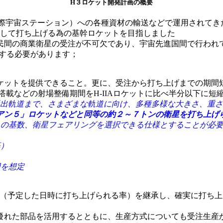
H３ロケット開発計画の概要
宇宙ステーション）への各種資材の輸送などで運用されてきた H
定して打ち上げる為の基幹ロケットを目指しました
民間の商業衛星の受注が不可欠であり、宇宙先進国間で行われ
にする必要があります；
ケットを提供できること。更に、受注から打ち上げまでの期間
搭載などの射場整備期間をH-IIAロケットに比べ半分以下に短
出軌道まで、さまざまな軌道に向け、多種多様な大きさ、重さ
アン５」ロケットなどと同等の約２～７トンの衛星を打ち上げ
９」の基数、衛星フェアリングを選択できる仕様とすることが必
基）
用を想定
げ率（予定した日時に打ち上げられる率）を継承し、確実に打ち
優れた部品を活用するとともに、生産方式についても受注生産