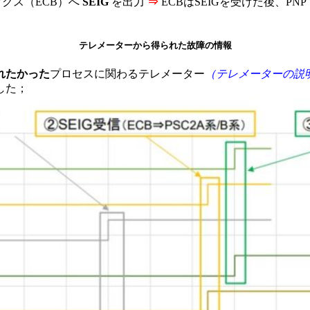
クス（ECB）へ
SEIG
を出力
⇒
ECBはSEIGを受けた後、P
テレメーターから得られた故障の情報
れたかった
プロセスに関わるテレメーター
（テレメーターの説
した；