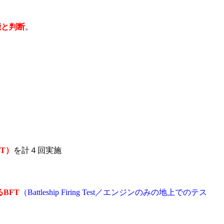
能と判断
。
T）
を計４回実施
BFT
（Battleship Firing Test／エンジンのみの地上でのテス