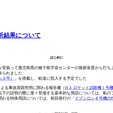
析結果について
はじめに
待を背負って鹿児島県の種子島宇宙センターの発射装置から打
取られました
いち３号）
」を搭載し、軌道に投入する予定でした
による事故原因究明に関わる報告書（
H３ ロケット試験機 1 
以下の説明の際に度々登場する基本的な用語については、私の
関わる特殊用語については、前回発行の「
イプシロン６号機の