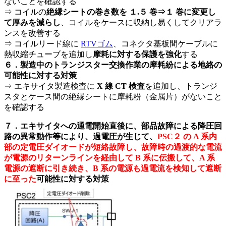
ないことを確認する
⇒ コイルの
絶縁シートの巻き数を １.５ 巻⇒１ 巻に変更し
て厚みを減らし
、コイルをケースに収納し易くしてクリアラ
ンスを改善する
⇒ コイルリード線に
RTVゴム
、コネクタ基板間ケーブルに
熱収縮チューブを追加し
摩耗に対する保護を強化
する
６．製造中のトランジスター交換作業の摩耗紛による地絡の
可能性に対する対策
⇒ エキサイタ製造検査に
X 線 CT 検査
を追加し、トランジ
スタとケース間の絶縁シートに摩耗粉（金属片）がないこと
を確認する
７．エキサイタへの通電開始直後に、部品故障による降圧回
路の異常動作等により、過電圧が生じて、
PSC２ の A 系内
部の定電圧ダイオードが短絡故障し、故障時の過渡的な電流
が電源のリターンラインを経由して B 系に伝搬して、A 系
電源の遮断に引き続き、B 系の電源も過電流を検知して遮断
に至った
可能性に対する対策