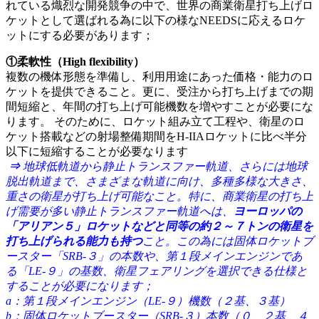
れている熾烈な開発競争の中で、世界の商業衛星打ち上げロ
ケットとして選ばれる為に以下の様なNEEDSに応えるロケ
ットにする必要があります；
①柔軟性（High flexibility）
複数の機体形態を準備し、利用用途にあった価格・能力のロ
ケットを提供できること。更に、受注から打ち上げまでの期
間短縮と、年間の打ち上げ可能機数を増やすことが必要にな
ります。 そのために、ロケット組み立て工程や、衛星のロ
ケット搭載などの射場整備期間をH-IIAロケットに比べ半分
以下に短縮することが必要なります
⇒
地球低軌道から静止トランスファー軌道、さらには地球
脱出軌道まで、さまざまな軌道に向け、多種多様な大きさ、
重さの衛星が打ち上げ可能なこと。特に、商業衛星の打ち上
げ需要が多い静止トランスファー軌道へは、
ヨーロッパの
「アリアン５」ロケットなどと同等の約２～７トンの衛星を
打ち上げられる能力も持つ
こと。この為には固体ロケットブ
ースター「SRB-３」の本数や、第１段メインエンジンであ
る「LE-９」の基数、衛星フェアリングを選択できる仕様と
することが必要になります；
a：第１段メインエンジン（LE-９）機数（２基、３基）
b：固体ロケットブースター（SRB-３）本数（０、２基、４