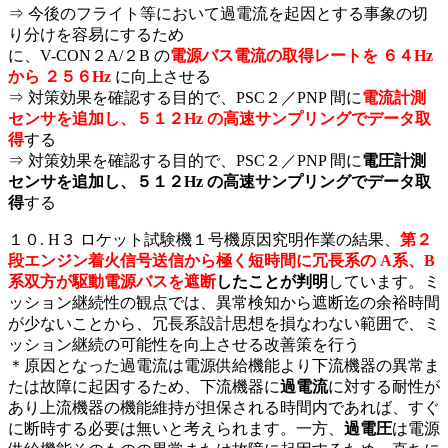
⇒ 今後のフライト等において過電流を起因とする事象の切
り分けを容易にするため
に、V-CON２A/２B の
電源バス電流の取得レートを ６４Hz
から ２５６Hz
に向上させる
⇒ 対策効果を確認する目的で、PSC２／PNP 間に
電流計測
センサを追加し、５１２Hz の高速サンプリングでデータ取
得
する
⇒ 対策効果を確認する目的で、PSC２／PNP 間に
電圧計測
センサを追加し、５１２Hz の高速サンプリングでデータ取
得
する
１０. H３ ロケット試験機１号機原因究明作業の結果、
第２
段エンジン着火信号送信から極く短時間に冗長系の A系、B
系双方が駆動電源バスを遮断
したことが判明
しています。ミ
ッション継続性の観点では、異常検知から遮断迄の余裕時間
が少ないことから、冗長系設計思想を損なわない範囲で、ミ
ッション継続の可能性を向上させる改善策を行う
＊原因となった過電流は電源供給機能より下流機器の異常ま
たは故障に起因するため、下流機器に
過電流
に対する耐性が
あり上流機器の機能維持が担保される時間内であれば、すぐ
に断時する必要は無いと考えられます。一方、
過電圧
は電源