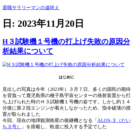
コ
退職サラリーマンの遠吠え
ン
テ
日:
2023年11月20日
ン
ツ
へ
H３試験機１号機の打上げ失敗の原因分
ス
析結果について
キ
ッ
プ
はじめに
見出しの写真は今年（2023年）３月７日、多くの国民の期待
を背負って鹿児島県の種子島宇宙センターの発射装置から打
ち上げられた時のＨ３試験機１号機の姿です。しかし約１４
分後に第２段エンジンが着火しなかったため、指令破壊の措
置が取られました
今回、現在の地球観測衛星の後継機となる「
ALOS-３（だい
ち３号）
」を搭載し、軌道に投入する予定でした