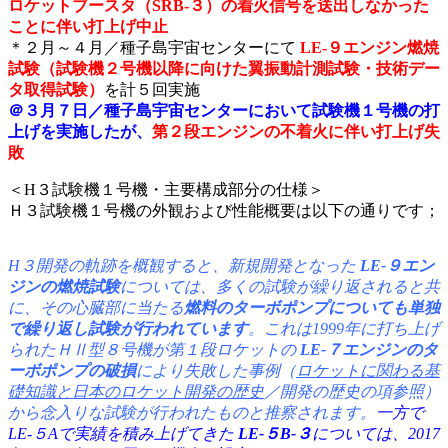
ロケットブースタ（SRB-３）の着火信号を送出しなかった
ことに伴い打上げ中止
＊２月～４月／種子島宇宙センターにて
LE-９エンジン燃焼
試験（試験機２号機以降に向けた翼振動計測試験・技術デー
タ取得試験）
を計５回実施
＠３月７日／種子島宇宙センターにおいて試験機１号機の打
上げを実施したが、
第２段エンジンの不着火に伴い打上げ失
敗
＜H３試験機１号機・主要構成部分の仕様＞
Ｈ３試験機１号機の外観および性能概要は以下の通りです；
H３開発の軌跡を概観すると、新規開発となった
LE-９エン
ジンの燃焼試験
については、多くの試験が繰り返されると共
に、その心臓部に当たる
燃料のターボポンプについても単独
で繰り返し試験が行われています
。これは1999年に打ち上げ
られたＨⅡ型８号機が第１段ロケットの
LE-７エンジンのタ
ーボポンプの破損
により失敗した事例（
ロケットに関わる基
礎知識と日本のロケット開発の歴史
／開発の歴史の項参照）
から念入りな試験が行われたものと推察されます。
一方で
LE-５Aで実績を積み上げてきた
LE-５B-３
については、2017