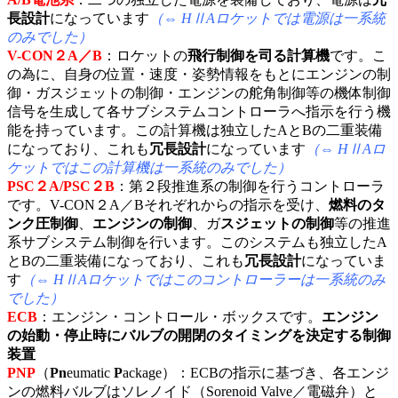
長設計
になっています
（⇔ HⅡAロケットでは電源は一系統
のみでした）
V-CON２A／B
：ロケットの
飛行制御を司る計算機
です。こ
の為に、自身の位置・速度・姿勢情報をもとにエンジンの制
御・ガスジェットの制御・エンジンの舵角制御等の機体制御
信号を生成して各サブシステムコントローラへ指示を行う機
能を持っています。この計算機は独立したAとBの二重装備
になっており、これも
冗長設計
になっています
（⇔ HⅡAロ
ケットではこの計算機は一系統のみでした）
PSC２A/PSC２B
：第２段推進系の制御を行うコントローラ
です。V-CON２A／Bそれぞれからの指示を受け、
燃料のタ
ンク圧制御
、
エンジンの制御
、ガ
スジェットの制御
等の推進
系サブシステム制御を行います。このシステムも独立したA
とBの二重装備になっており、これも
冗長設計
になっていま
す
（⇔ HⅡAロケットではこのコントローラーは一系統のみ
でした）
ECB
：エンジン・コントロール・ボックスです。
エンジン
の始動・停止時にバルブの開閉のタイミングを決定する制御
装置
PNP
（
Pn
eumatic
P
ackage）：ECBの指示に基づき、各エンジ
ンの燃料バルブはソレノイド（Sorenoid Valve／電磁弁）と