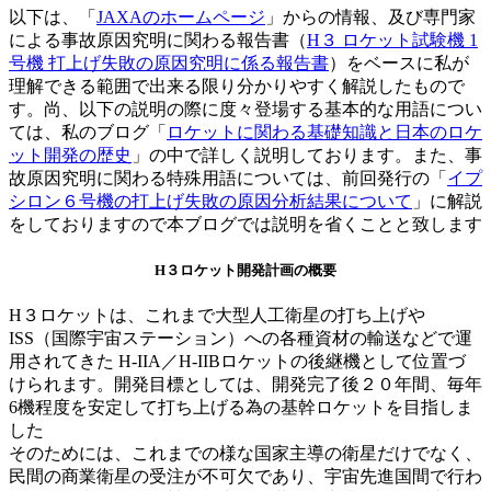
以下は、「
JAXAのホームページ
」からの情報、及び専門家
による事故原因究明に関わる報告書（
H３ ロケット試験機 1
号機 打上げ失敗の原因究明に係る報告書
）をベースに私が
理解できる範囲で出来る限り分かりやすく解説したもので
す。尚、以下の説明の際に度々登場する基本的な用語につい
ては、私のブログ「
ロケットに関わる基礎知識と日本のロケ
ット開発の歴史
」の中で詳しく説明しております。また、事
故原因究明に関わる特殊用語については、前回発行の「
イプ
シロン６号機の打上げ失敗の原因分析結果について
」に解説
をしておりますので本ブログでは説明を省くことと致します
H３ロケット開発計画の概要
H３ロケットは、これまで大型人工衛星の打ち上げや
ISS（国際宇宙ステーション）への各種資材の輸送などで運
用されてきた H-IIA／H-IIBロケットの後継機として位置づ
けられます。開発目標としては、開発完了後２０年間、毎年
6機程度を安定して打ち上げる為の基幹ロケットを目指しま
した
そのためには、これまでの様な国家主導の衛星だけでなく、
民間の商業衛星の受注が不可欠であり、宇宙先進国間で行わ