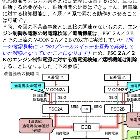
供給機能そのものの異常または故障に起因するため、直ちに
遮断する必要があり、遮断時間の延長はできません。過電流
に対する検知機能は、A 系／B 系で異なる動作をさせること
は可能です
＊尚、今回の不具合事象とは直接の関連がないものの、
エン
ジン制御系電源の過電流検知／遮断機能
は、PSC２A／２B
とその上流の V-CON２A／２B の双方に実装していた
（同
一の電源系統に ２つのブレーカスイッチを直列で具備して
いた状態となっていたことになります）
ため、P
SC２A／２
B のエンジン制御電源に対する過電流検知／遮断機能は削除
することになりました（下図参照）；