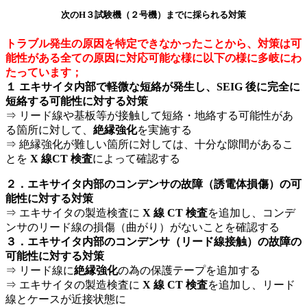
次のH３試験機（２号機）までに採られる対策
トラブル発生の原因を特定できなかったことから、対策は可
能性がある全ての原因に対応可能な様に以下の様に多岐にわ
たっています；
１ エキサイタ内部で軽微な短絡が発生し、SEIG 後に完全に
短絡する可能性に対する対策
⇒ リード線や基板等が接触して短絡・地絡する可能性があ
る箇所に対して、
絶縁強化
を実施する
⇒ 絶縁強化が難しい箇所に対しては、十分な隙間があるこ
とを
X 線CT 検査
によって確認する
２．エキサイタ内部のコンデンサの故障（誘電体損傷）の可
能性に対する対策
⇒ エキサイタの製造検査に
X 線 CT 検査
を追加し、コンデ
ンサのリード線の損傷（曲がり）がないことを確認する
３．エキサイタ内部のコンデンサ（リード線接触）の故障の
可能性に対する対策
⇒ リード線に
絶縁強化
の為の保護テープを追加する
⇒ エキサイタの製造検査に
X 線 CT 検査
を追加し、リード
線とケースが近接状態に