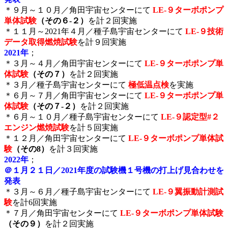
＊９月～１０月／角田宇宙センターにて
LE-９ターボポンプ
単体試験
（その６-２）
を計２回実施
＊１１月～2021年４月／種子島宇宙センターにて
LE-９技術
データ取得燃焼試験
を計９回実施
2021年
；
＊３月～４月／角田宇宙センターにて
LE-９ターボポンプ単
体試験
（その７）
を計２回実施
＊３月／種子島宇宙センターにて
極低温点検
を実施
＊６月～７月／角田宇宙センターにて
LE-９ターボポンプ単
体試験
（その７-２）
を計２回実施
＊６月～１０月／種子島宇宙センターにて
LE-９認定型#２
エンジン燃焼試験
を計５回実施
＊１２月／角田宇宙センターにて
LE-９ターボポンプ単体試
験
（その8）
を計３回実施
2022年
；
＠１
月２１日／2021年度の試験機１号機の打上げ見合わせを
発表
＊３月～６月／種子島宇宙センターにて
LE-９翼振動計測試
験
を計6回実施
＊７月／角田宇宙センターにて
LE-９ターボポンプ単体試験
（その９）
を計２回実施