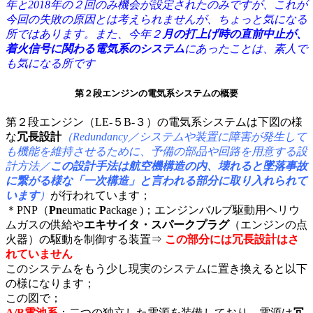
年と2018年の２回のみ機会が設定されたのみですが、これが
今回の失敗の原因とは考えられませんが、ちょっと気になる
所ではあります。また、今年２
月の打上げ時の直前中止が、
着火信号に関わる電気系のシステム
にあったことは、素人で
も気になる所です
第２段エンジンの電気系システムの概要
第２段エンジン（LE-５B-３）の電気系システムは下図の様
な
冗長設計
（Redundancy／システムや装置に障害が発生して
も機能を維持させるために、予備の部品や回路を用意する設
計方法／
この設計手法は航空機構造の内、壊れると墜落事故
に繋がる様な「一次構造」と言われる部分に取り入れられて
います
）
が行われて
います；
＊PNP（
Pn
eumatic
P
ackage )；エンジンバルブ駆動用ヘリウ
ムガスの供給や
エキサイタ・スパークプラグ
（エンジンの点
火器）の駆動を制御する装置⇒
この部分には冗長設計はさ
れていません
このシステムをもう少し現実のシステムに置き換えると以下
の様になります；
この図で；
A/B電池系
：二つの独立した電源を装備しており、電源は
冗