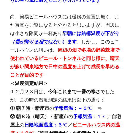
尚、簡易ビニールハウスには暖房の装置は無く、ま
た写真をご覧になると分かると思いますが、周辺に
は小さな隙間が一杯あり
早朝には結構温度が下がり
（霜が降りる程ではない
）ます
。しかし、このビニ
ールハウスの狙いは、
周辺の畑で冬場の野菜栽培で
使われているビニール・トンネルと同じ様に、晴天
が多い関東地方で日中の温度を上げて成長を早める
ことが目的です
＜温度測定結果＞
１２月２３日は、
今年これまで一番の寒さ
でした
が、この時の温度測定の結果は以下の通り；
① 朝７時・新座市
の
予報気温：－１℃
⇒
②
朝８時（晴天）・新座市
の
予報気温
：１℃
／
自宅
屋上
の
日陰地面温度：３℃
／
ビニールハウス内
の
温
度
：１０℃
（前日が青天だった影響か？）
⇒