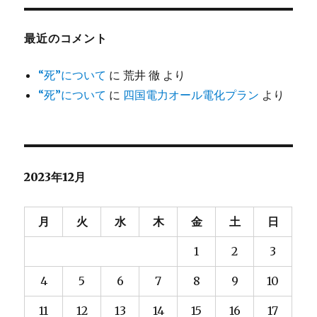
最近のコメント
“死”について
に
荒井 徹
より
“死”について
に
四国電力オール電化プラン
より
2023年12月
月
火
水
木
金
土
日
1
2
3
4
5
6
7
8
9
10
11
12
13
14
15
16
17