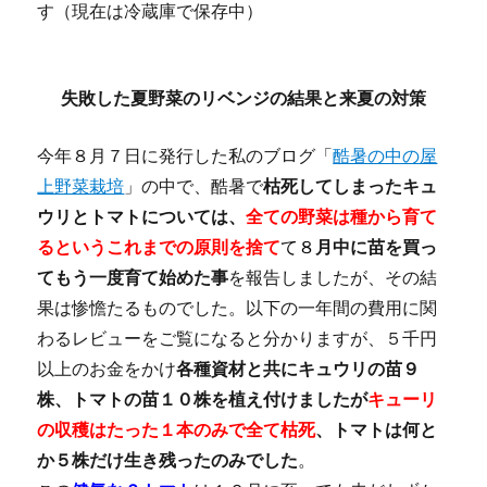
す（現在は冷蔵庫で保存中）
失敗した夏野菜のリベンジの結果と来夏の対策
今年８月７日に発行した私のブログ「
酷暑の中の屋
上野菜栽培
」の中で、酷暑で
枯死してしまったキュ
ウリとトマトについては、
全ての野菜は種から育て
るというこれまでの原則を捨て
て８
月中に苗を買っ
てもう一度育て始めた事
を報告しましたが、その結
果は惨憺たるものでした。以下の一年間の費用に関
わるレビューをご覧になると分かりますが、５千円
以上のお金をかけ
各種資材と共にキュウリの苗９
株、トマトの苗１０株を植え付けましたが
キューリ
の収穫はたった１本のみで全て枯死
、トマトは何と
か５株だけ生き残ったのみでした
。