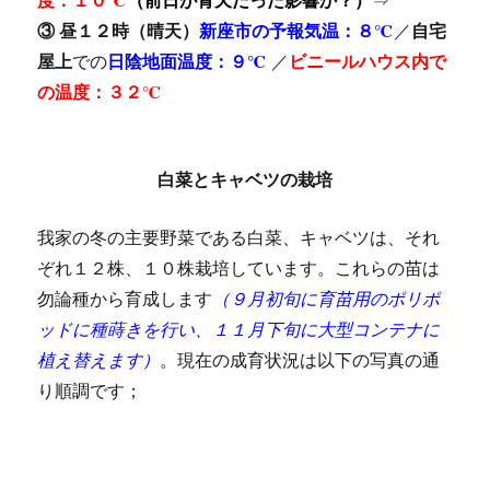
③
昼１２時（晴天）
新座市の予報気温
：８℃
／
自宅
屋上
での
日陰地面温度：９℃
／
ビニールハウス内で
の温度：３２℃
白菜とキャベツの栽培
我家の冬の主要野菜である白菜、キャベツは、それ
ぞれ１２株、１０株栽培しています。これらの苗は
勿論種から育成します
（９月初旬に育苗用のポリポ
ッドに種蒔きを行い、１１月下旬に大型コンテナに
植え替えます）
。現在の成育状況は以下の写真の通
り順調です；