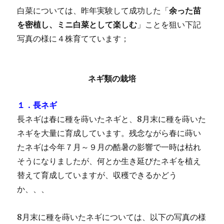
白菜については、昨年実験して成功した「
余った苗
を密植し、ミニ白菜として楽しむ
」ことを狙い下記
写真の様に４株育てています；
ネギ類の栽培
１．長ネギ
長ネギは春に種を蒔いたネギと、8月末に種を蒔いた
ネギを大量に育成しています。残念ながら春に蒔い
たネギは今年７月～９月の酷暑の影響で一時は枯れ
そうになりましたが、何とか生き延びたネギを植え
替えて育成していますが、収穫できるかどう
か、、、
8月末に種を蒔いたネギについては、以下の写真の様