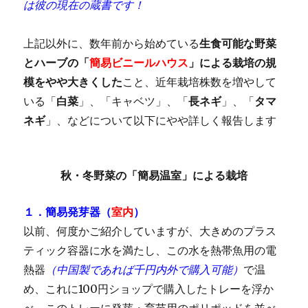
は彼の現在の蔵書です！
上記以外に、数年前から始めている
生食可能な野菜
とハーブの「
簡易ビニールハウス
」による栽培の規
模をやや大きくした
こと、近年栽培株数を増やして
いる「
白菜
」、「キャベツ」、「
長ネギ
」、「
タマ
ネギ
」、などについて以下にやや詳しく報告します
秋・冬野菜の「簡易温室」による栽培
１．簡易発芽器（
室内
）
以前、何度かご紹介していますが、大きめのプラス
ティック容器に水を満たし、この水を熱帯魚用の電
熱器
（中国製であれば千円内外で購入可能）
で温
め、これに100円ショップで購入したトレーを浮か
べ、このトレーに発芽・育苗用のポリポッドを並べ