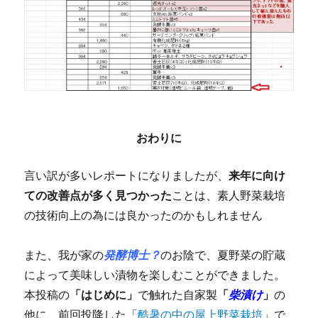
おわりに
言い訳が多いレポートになりましたが、
来年に向け
ての改善点が多く見つかった
ことは、素人野菜栽培
の技術向上の為には良かったのかもしれません
また、我が家の
発酵博士？
のお陰で、夏野菜の貯蔵
によって美味しい漬物を楽しむことができました。
本投稿の
「はじめに」
で触れた自家製
「
柴漬け
」
の
他に、前回投降した「
酷暑の中の屋上野菜栽培
」で