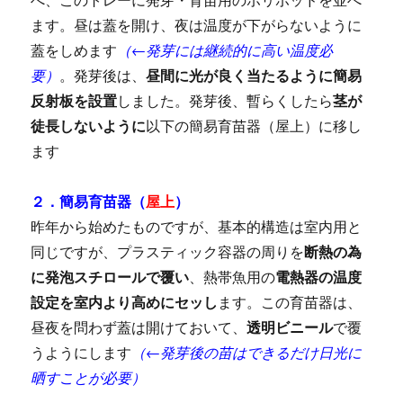
ます。昼は蓋を開け、夜は温度が下がらないように
蓋をしめます
（←発芽には継続的に高い温度必
要）
。発芽後は、
昼間に光が良く当たるように簡易
反射板を設置
しました。発芽後、暫らくしたら
茎が
徒長しないように
以下の簡易育苗器（屋上）に移し
ます
２．簡易育苗器（
屋上
）
昨年から始めたものですが、基本的構造は室内用と
同じですが、プラスティック容器の周りを
断熱の為
に発泡スチロールで覆い
、熱帯魚用の
電熱器の温度
設定を室内より高めにセッし
ます。この育苗器は、
昼夜を問わず蓋は開けておいて、
透明ビニール
で覆
うようにします
（←発芽後の苗はできるだけ日光に
晒すことが必要）