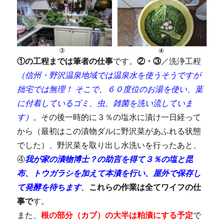
①の工程までは筆者の仕事
です。
②・③
／洗浄工程
（信州・野沢温泉地域では温泉水を使うそうですが
拙宅では無理！ そこで、６０度位のお湯を使い、葉
に付着しているゴミ、虫、雑菌を洗い流していま
す）
。その後一時的に３％の塩水に漬け一日経って
から（最初はこの漬物ダルに野沢菜があふれる状態
でした）、野沢菜を取り出し水洗いを行ったあと、
④
我が家の
漬物博士？の助言を得て
３％の塩と昆
布、トウガラシを加えて本漬を行い、屋外で保存し
て発酵を待ちます
。
これらの作業は全てワイフの仕
事で
す。
また、
根の部分（カブ）の大半は粕漬にする予定
で