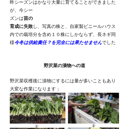
昨シーズンはかなり大量に育てることができました
が、
今シー
ズンは
苗の
育成に失敗
し、写真の株と、自家製ビニールハウス
内での栽培分を含め１０株にしかならず、長ネギ同
様
今冬は供給責任？を完全には果たせません
でした
野沢菜の漬物への道
野沢菜収穫後に漬物にするには量が多いこともあり
大変な作業になります；