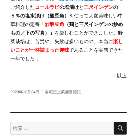
ご紹介した
コールラビ
の塩漬け
と
三尺インゲン
の
５％の塩水漬け（酸豆角）
を使って大変美味しい中
華料理の定番
「
炒酸豆角
（鶏と三尺インゲンの炒め
もの／下の写真）」
を楽しむことができました。野
菜栽培は、苦労や、失敗は多いものの、本当に
楽し
いことが一杯詰まった趣味
であることを実感できた
一年でした；
以上
投
カ
2023年12月24日
自宅屋上菜園奮闘記
稿
テ
日:
ゴ
リ
ー
検
検
索
索