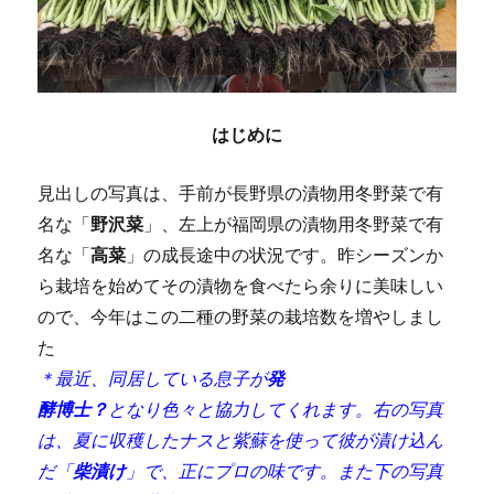
はじめに
見出しの写真は、手前が長野県の漬物用冬野菜で有
名な「
野沢菜
」、左上が福岡県の漬物用冬野菜で有
名な「
高菜
」の成長途中の状況です。昨シーズンか
ら栽培を始めてその漬物を食べたら余りに美味しい
ので、今年はこの二種の野菜の栽培数を増やしまし
た
＊最近、同居している息子が
発
酵博士？
となり色々と協力してくれます。右の写真
は、夏に収穫したナスと紫蘇を使って彼が漬け込ん
だ「
柴漬け
」で、正にプロの味です。また下の写真