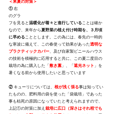
＜来夏の対策＞
①
右
のグラ
フを見ると
温暖化が着々と進行している
ことは確か
なので、来年から
夏野菜の植え付け時期を、３月頃
に早める
こととします。この為には、春先の一時的
な寒波に備えて、この春使って効果があった
透明な
プラクティックカバー
、及び自家製ビニールハウス
の技術を積極的に応用すると共に、この夏二度目の
栽培の為に購入した「
敷き藁
」、「
遮光ネット
」を
暑くなる前から使用したいと思っています
②
キューリについては、
根が浅く張る
事は知ってい
たものの、肥料用の袋を使った「袋栽培」であった
事も枯死の原因になっていたと考えられますので、
上記①の対策に加え
栽培に広口（深さはそれ程でも