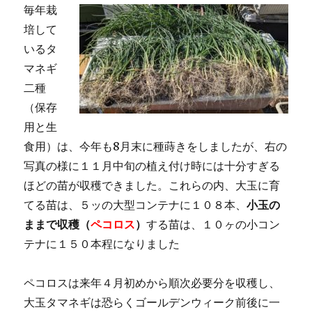
毎年栽
培して
いるタ
マネギ
二種
（保存
用と生
食用）は、今年も8月末に種蒔きをしましたが、右の
写真の様に１１月中旬の植え付け時には十分すぎる
ほどの苗が収穫できました。これらの内、大玉に育
てる苗は、５ッの大型コンテナに１０８本、
小玉の
ままで収穫（
ペコロス
）
する苗は、１０ヶの小コン
テナに１５０本程になりました
ペコロスは来年４月初めから順次必要分を収穫し、
大玉タマネギは恐らくゴールデンウィーク前後に一