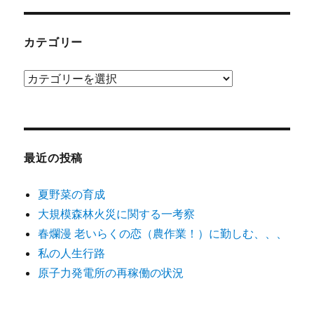
カテゴリー
カ
テ
ゴ
リ
ー
最近の投稿
夏野菜の育成
大規模森林火災に関する一考察
春爛漫 老いらくの恋（農作業！）に勤しむ、、、
私の人生行路
原子力発電所の再稼働の状況