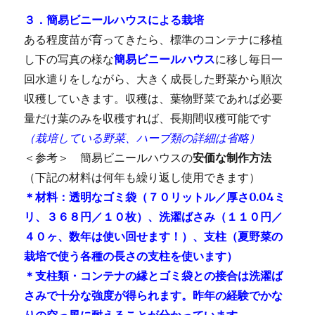
３．簡易ビニールハウスによる栽培
ある程度苗が育ってきたら、標準のコンテナに移植
し下の写真の様な
簡易ビニールハウス
に移し毎日一
回水遣りをしながら、大きく成長した野菜から順次
収穫していきます。収穫は、葉物野菜であれば必要
量だけ葉のみを収穫すれば、長期間収穫可能です
（栽培している野菜、ハーブ類の詳細は省略）
＜参考＞ 簡易ビニールハウスの
安価な制作方法
（下記の材料は何年も繰り返し使用できます）
＊材料：透明なゴミ袋（７０リットル／厚さ0.04ミ
リ、３６８円／１０枚）、洗濯ばさみ（１１０円／
４０ヶ、数年は使い回せます！）、
支柱（夏野菜の
栽培で使う各種の長さの支柱を使います）
＊支柱類・コンテナの縁とゴミ袋との接合は洗濯ば
さみで十分な強度が得られます。昨年の経験でかな
りの空っ風に耐えることが分かっています