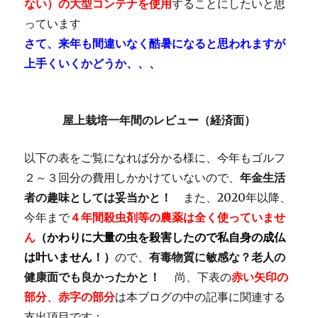
ない）の大型コンテナを使用
することにしたいと思
っています
さて、来年も間違いなく酷暑になると思われますが
上手くいくかどうか、、、
屋上栽培一年間のレビュー（経済面）
以下の表をご覧になれば分かる様に、今年もゴルフ
２～３回分の費用しかかけていないので、
年金生活
者の趣味としては妥当かと！
また、2020年以降、
今年まで
４年間殺虫剤等の農薬は全く使っていませ
ん
（かわりに大量の虫を殺害したので私自身の成仏
は叶いません！）
ので、
有毒物質に敏感な？老人の
健康面でも良かったかと！
尚、下表の
赤い矢印の
部分
、
赤字の部分
は本ブログの中の記事に関連する
支出項目です；