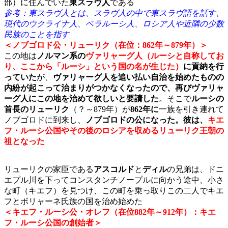
部）に住んでいた
東スラヴ人
である
参考：東スラヴ人とは、スラヴ人の中で東スラヴ語を話す、
現代のウクライナ人、ベラルーシ人、ロシア人や近隣の少数
民族のことを指す
＜ノブゴロド公・リューリク（在位：862年～879年）＞
この地は
ノルマン系の
ヴァリャーグ人（ルーシと自称してお
り、ここから「ルーシ」という国の名が生じた）
に貢納を行
っていた
が、
ヴァリャーグ人を追い払い自治を始めたものの
内紛が起こって治まりがつかなくなったので、再びヴァリャ
ーグ人にこの地を治めて欲しいと要請した
。そこで
ルーシの
首長の
リューリク
（？～879年）が
862年に
一族を引き連れて
ノブゴロドに到来し、
ノブゴロドの公になった。彼は、
キエ
フ・ルーシ公国やその後のロシアを収めるリューリク王朝の
祖となった
リューリクの家臣である
アスコルド
と
ディル
の兄弟は、ドニ
エプル川を下ってコンスタンチノープルに向かう途中、小さ
な町（キエフ）を見つけ、この町を乗っ取りこの二人でキエ
フとボリャーネ氏族の国を治め始めた
＜キエフ・ルーシ公・オレフ（在位882年～912年）：キエ
フ・ルーシ公国の創始者＞