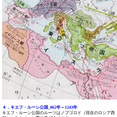
４．キエフ・ルーシ公国_862年～1243年
キエフ・ルーシ公国のルーツはノブゴロド（現在のロシア西