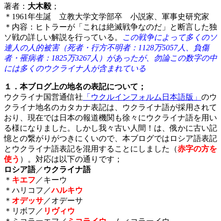
著者：
大木毅
；
＊1961年生誕 立教大学文学部卒 小説家、軍事史研究家
＊内容：ヒトラーが「これは絶滅戦争なのだ」と断言した独
ソ戦の詳しい解説を行っている。
この戦争によって多くのソ
連人の人的被害（死者・行方不明者：1128万5057人、負傷
者・罹病者：1825万3267人）があったが、勿論この数字の中
には多くのウクライナ人が含まれている
１．本ブログ上の地名の表記について；
ウクライナ国営通信社
「ウクルインフォルム日本語版」
のウ
クライ
ナ地名のカタカナ表記は、ウクライナ語が採用されて
おり、現在では日本の報道機関も徐々にウクライナ語を用い
る様になりました。しかし我々古い人間！は、俄かに古い記
憶との繋がりがつきにくいので、本ブログではロシア語表記
とウクライナ語表記を混用することにしました（
赤字の方を
使う
）。対応は以下の通りです；
ロシア語
／
ウクライナ語
＊
キエフ
／キーウ
＊ハリコフ／
ハルキウ
＊
オデッサ
／オデーサ
＊リボフ／
リヴィウ