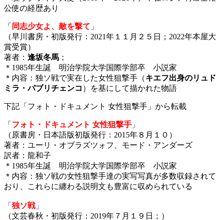
公使の経歴あり
「
同志少女よ、敵を撃て
」
（早川書房・初版発行：2021年１１月２５日；2022年本屋大
賞受賞）
著者：
逢坂冬馬
；
＊1985年生誕 明治学院大学国際学部卒 小説家
＊内容：独ソ戦で実在した女性狙撃手（
キエフ出身のリュド
ミラ・パブリチェンコ
）を基にして描かれた物語
下記「フォト・ドキュメント 女性狙撃手」から転載
「
フォト・ドキュメント 女性狙撃手
」
（原書房・日本語版初版発行：2015年８月１０）
著者：ユーリ・オブラズツォフ、モード・アンダーズ
訳者：龍和子
＊1985年生誕 明治学院大学国際学部卒 小説家
＊内容：独ソ戦の女性狙撃手達の実写写真が多数収録されて
おり、これらに纏わる説明文も豊富に収められている
「
独ソ戦
」
（文芸春秋・初版発行：2019年７月１９日；）