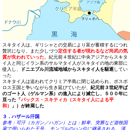
スキタイ人は、ギリシャとの交易により富が蓄積するにつれ
贅沢になり、また少しづつ
定住する者が現れるなど尚武の気
質が失われていった
。紀元前４世紀に中央アジアからスキタ
イ人と同じイラン系のサルマタイ人がスキタイの地の東部に
侵入し、
ドニエプル川流域地域からスキタイ人を駆逐
してい
った
スキタイ人は追われてクリミア半島に閉じ込められ、ボスポ
ロス王国と争いながら生き延びていたが、
紀元前３世紀半ば
のゴート人（ゲルマン系）の進入により滅亡し、５００年に
亘った「
パックス・スキティカ（スキタイ人による平
和）
」）が終焉した
３．ハザール汗国
参考：可汗（カガン／ハガン）とは：鮮卑、突厥など遊牧国
家で用いられた王号。 モンゴルのハン位に継承される。 漢