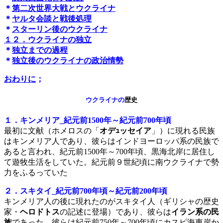
＊
第二次世界大戦とウクライナ
＊
ヤルタ会談と戦後処理
＊
スターリン後のウクライナ
１２．ウクライナの独立
＊
独立までの過程
＊
独立後のウクライナの政治情勢
おわりに
；
ウクライナの
歴史
１．キンメリア_紀元前1500年～紀元前700年頃
最初に文献（ホメロスの「
オデｭッセイア
」）に現れる民族
はキンメリア人であり、彼らはインドヨーロッパ系の民族で
あると言われ、紀元前1500年～700年頃、黒海北岸に居住し
て遊牧生活をしていた。紀元前９世紀頃に南ウクライナで勢
力をふるっていた
２．スキタイ_紀元前700年頃～紀元前200年頃
キンメリア人の後に現れたのがスキタイ人（ギリシャの歴史
家・
ヘロドトス
の記述に登場）であり、彼らは
イラン系の民
族
であった。彼らは紀元前750年～700年頃にカスピ海東岸か