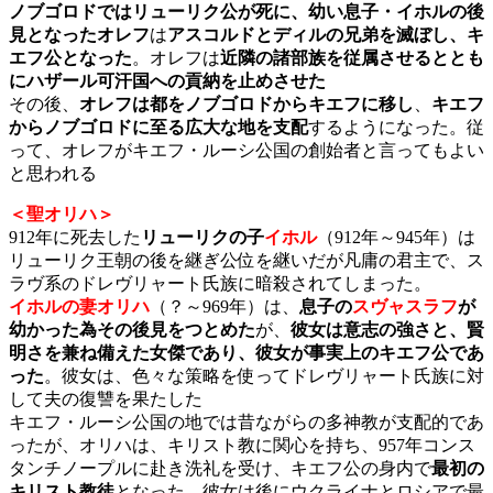
ノブゴロドではリューリク公が死に、幼い息子・イホルの後
見となった
オレフ
は
アスコルドとディルの兄弟を滅ぼし、キ
エフ公となった
。オレフは
近隣の諸部族を従属させるととも
にハザール可汗国への貢納を止めさせた
その後、
オレフは都をノブゴロドからキエフに移し
、
キエフ
からノブゴロドに至る広大な地を支配
するようになった。従
って、オレフがキエフ・ルーシ公国の創始者と言ってもよい
と思われる
＜聖オリハ＞
912年に死去した
リューリクの子
イホル
（912年～945年）は
リューリク王朝の後を継ぎ公位を継いだが凡庸の君主で、ス
ラヴ系のドレヴリャート氏族に暗殺されてしまった。
イホルの妻オリハ
（？～969年）は、
息子の
スヴャスラフ
が
幼かった為その後見をつとめた
が、
彼女は意志の強さと、賢
明さを兼ね備えた女傑であり、彼女が事実上のキエフ公であ
った
。彼女は、色々な策略を使ってドレヴリャート氏族に対
して夫の復讐を果たした
キエフ・ルーシ公国の地では昔ながらの多神教が支配的であ
ったが、オリハは、キリスト教に関心を持ち、957年コンス
タンチノープルに赴き洗礼を受け、キエフ公の身内で
最初の
キリスト教徒
となった。彼女は後にウクライナとロシアで最