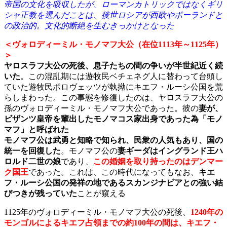
帝国の文化を吸収したが、ローマンカトリックではなくギリ
シャ正教を選んだことは、後世ロシアが西欧やポーランドと
の政治的。文化的断絶を生むきっかけとなった
＜ヴォロディーミル・モノマフ大公（在位1113年～1125年）
＞
ヤロスラフ大公の死後、息子たちの間の争いが半世紀近く続
いた
。この混乱期には遊牧民ベチェネグ人に替わって台頭し
ていた遊牧民ポロヴェッツが執拗にキエフ・ルーシ公国を荒
らしまわった。この事態を修復したのは、ヤロスラフ大公の
孫のヴォロディーミル・モノマフ大公であった。彼の
妻が、
ビザンツ皇帝を輩出したモノマコス家出身であった為「モノ
マフ」と呼ばれた
モノマフ公は武勇と知略で知られ、民衆の人気もあり、国の
統一を回復した
。モノマフ公の
妻ギーダはイングランド王ハ
ロルド二世の娘
であり、
この婚姻を取り持ったのはデンマー
ク国王
であった。これは、この時代になってもなお、
キエ
フ・ルーシ公国の発祥の地であるスカンジナビアとの強い結
びつきが残っていた
ことが窺える
1125年のヴォロディーミル・モノマフ大公の死後、
1240年の
モンゴルによるキエフ占領までの約100年の間は、
キエフ・