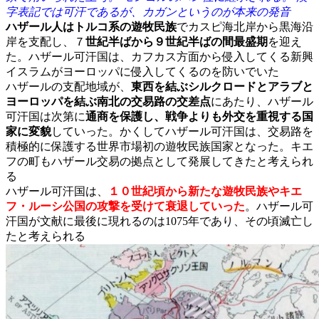
字表記では可汗であるが、カガンというのが本来の発音
ハザール人はトルコ系の遊牧民族
でカスピ海北岸から黒海沿
岸を支配し、７
世紀半ばから９世紀半ばの間最盛期
を迎え
た。ハザール可汗国は、カフカス方面から侵入してくる新興
イスラムがヨーロッパに侵入してくるのを防いでいた
ハザールの支配地域が、
東西を結ぶシルクロードとアラブと
ヨーロッパを結ぶ南北の交易路の交差点
にあたり、ハザール
可汗国は次第に
通商を保護し、戦争よりも外交を重視する国
家に変貌
していった。かくしてハザール可汗国は、交易路を
積極的に保護する世界市場初の遊牧民族国家となった。キエ
フの町もハザール交易の拠点として発展してきたと考えられ
る
ハザール可汗国は、
１０世紀頃から新たな遊牧民族やキエ
フ・ルーシ公国の攻撃を受けて衰退していった
。ハザール可
汗国が文献に最後に現れるのは1075年であり、その頃滅亡し
たと考えられる