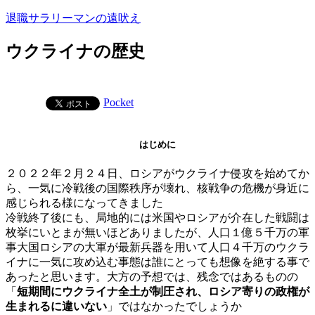
コ
退職サラリーマンの遠吠え
ン
テ
ウクライナの歴史
ン
ツ
へ
Pocket
ス
キ
ッ
はじめに
プ
２０２２年２月２４日、ロシアがウクライナ侵攻を始めてか
ら、一気に冷戦後の国際秩序が壊れ、核戦争の危機が身近に
感じられる様になってきました
冷戦終了後にも、局地的には米国やロシアが介在した戦闘は
枚挙にいとまが無いほどありましたが、人口１億５千万の軍
事大国ロシアの大軍が最新兵器を用いて人口４千万のウクラ
イナに一気に攻め込む事態は誰にとっても想像を絶する事で
あったと思います。大方の予想では、残念ではあるものの
「
短期間にウクライナ全土が制圧され、ロシア寄りの政権が
生まれるに違いない
」ではなかったでしょうか