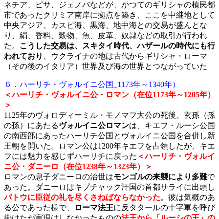
ネチア、ピサ、ジェノバなどが、かつてのギリシャの植民都
市であったクリミア南岸に拠点を築き、ここを中継地として
中央アジア、カスピ海、黒海、地中海との交易が盛んとな
り、絹、香料、穀物、魚、皮革、奴隷などの取引が行われ
た。
こうした交易は、スキタイ時代、ハザールの時代にも行
われており
、ウクライナの地は古代からギリシャ・ローマ
（その後のイタリア）世界及び海の世界とつながっていた
６．ハーリチ・ヴォルイニ公国_1173年～1340年）
＜ハーリチ・ヴォルイニ公・ロマン（在位1173年～1205年）
＞
1125年のヴォロディーミル・モノマフ大公の死後、玄孫（孫
の孫）にあたる
ヴォルイニ公ロマン
は、キエフ・ルーシ公国
の南西部にあったハーリチ公国とヴォルイニ公国を合併し新
王朝を開いた。ロマン公は1200年キエフを占領したが、キエ
フには魅力を感じずハーリチに戻った
＜ハーリチ・ヴォルイ
ニ公・ダニーロ（在位1238年～1323年）＞
ロマンの息子ダニーロの治世は
モンゴルの来襲により多難
で
あった。ダニーロはキプチャック汗国の首都サライに出頭し
バトウに臣従の礼を尽くさねばならなかった
。彼は気概のあ
る公であった様で、
ローマ法王
に反タタールの十字軍を呼び
掛けたが実現はしなかったものの
法王から「ルーシの王」の