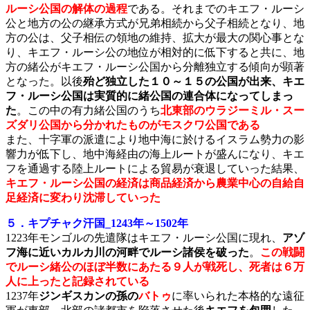
ルーシ公国の解体の過程
である。それまでのキエフ・ルーシ
公と地方の公の継承方式が兄弟相続から父子相続となり、地
方の公は、父子相伝の領地の維持、拡大が最大の関心事とな
り、キエフ・ルーシ公の地位が相対的に低下すると共に、地
方の緒公がキエフ・ルーシ公国から分離独立する傾向が顕著
となった。以後
殆ど独立した１０～１５の公国が出来、キエ
フ・ルーシ公国は実質的に緒公国の連合体になってしまっ
た
。この中の有力緒公国のうち
北東部のウラジーミル・スー
ズダリ公国から分かれたものがモスクワ公国である
また、十字軍の派遣により地中海に於けるイスラム勢力の影
響力が低下し、地中海経由の海上ルートが盛んになり、キエ
フを通過する陸上ルートによる貿易が衰退していった結果、
キエフ・ルーシ公国の経済は商品経済から農業中心の自給自
足経済に変わり沈滞していった
５．キプチャク汗国_1243年～1502年
1223年モンゴルの先遣隊はキエフ・ルーシ公国に現れ、
アゾ
フ海に近いカルカ川の河畔でルーシ諸侯を破った
。
この戦闘
でルーシ緒公のほぼ半数にあたる９人が戦死し、死者は６万
人に上ったと記録されている
1237年
ジンギスカンの孫の
バトゥ
に率いられた本格的な遠征