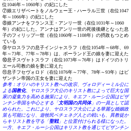
位1046年～1060年）の妃にした
⑦娘エリザベートをノルウェー王・ハーラル三世（在位1047
年～1066年）の妃にした
⑧娘アンナをフランス王・アンリ一世（在位1031年～1060
年）の妃にした。アンナはアンリ一世の死後後継となった息
子のフィリップ一世（在位1060年～1108年）の摂政もつとめ
ている
⑨ヤロスラフの息子インジャスラフ（在位1054年～68年、69
年～73年、77年～78年）は、ポーランド王の娘を妻に迎えた
⑩息子スヴャトスラフ（在位1073年～76年）はドイツのトリ
エール司教の娘を妻に迎えた
⑪息子フセヴォロド（在位1076年～77年、78年～93年）はビ
ザンチン帝国の王女を妻に迎えた
参考：オリハのキリスト教への改宗、ヴォロディーミル公に
よる
国教化
、ヤロスラフ大公のキリスト教によって巨大な国
家の凝集力を高める施策により、キエフ・ルーシ公国はビザ
ンチン帝国を中心とする「
文明国の共同体
」の一員として認
められた。これにより、ヤロスラフ大公による華麗な婚姻政
策も可能になり、遊牧民ベチェネグ人との戦いも、異教徒か
らキリスト教を守る「
聖戦
」と位置付けられる様になった。
一方、キエフ・ルーシ公国はキリスト教を通じてビザンチン