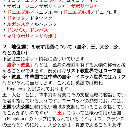
＊ミコラーエフ／
ミコライウ
、ムィコラーイウ
＊ザポロージエ／ザポリッジャ、
ザポリージャ
＊
ドニエプル
／ドニプル ⇒（
ドニエプル川
／ドニプロ川）
＊
ドネツク
／ドネツィク
＊
ルガンスク
／ルハンシク
＊
ドンバス
／
ドンバス
＊
マリウポリ
／
マリウポリ
２．地位(国）を表す用語について（皇帝、王、大公、公、
などの違い）
下記は主にネット情報に基づいています；
「
皇帝・教皇
」
などは、至高の権威を有する人物の称号と考
えることができます。例えば
キリスト教世界ではローマ皇
帝・教皇
、
中華圏では中華の皇帝
、
イスラム世界ではカリフ
などがそれに当たります。これらは英語では概ね
「Emperor」と訳されております
王・大公・公は、軍事力を背景にその支配地域に君臨してい
る者を指しているようです。ヨーロッパの歴史においては、
王国
や
大公国
は特に広い地域を支配していることを指してい
ることが多いのですが、「
王
」については概ね使用が王国
（Kingdom）のトップに限られている（イギリス、フランス
の王など）のに対し、大公と公は、貴族であることを意味