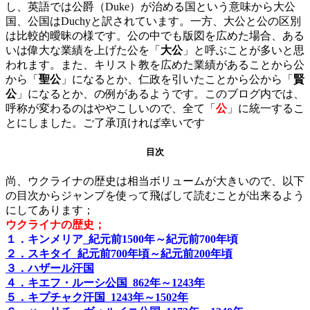
し、英語では公爵（Duke）が治める国という意味から大公
国、公国はDuchyと訳されています。一方、大公と公の区別
は比較的曖昧の様です。公の中でも版図を広めた場合、ある
いは偉大な業績を上げた公を「
大公
」と呼ぶことが多いと思
われます。また、キリスト教を広めた業績があることから公
から「
聖公
」になるとか、仁政を引いたことから公から「
賢
公
」になるとか、の例があるようです。このブログ内では、
呼称が変わるのはややこしいので、全て「
公
」に統一するこ
とにしました。ご了承頂ければ幸いです
目次
尚、ウクライナの歴史は相当ボリュームが大きいので、以下
の目次からジャンプを使って飛ばして読むことが出来るよう
にしてあります；
ウクライナの歴史；
１．キンメリア_紀元前1500年～紀元前700年頃
２．スキタイ_紀元前700年頃～紀元前200年頃
３．ハザール汗国
４．キエフ・ルーシ公国_862年～1243年
５．キプチャク汗国_1243年～1502年