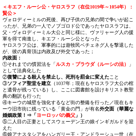
＜キエフ・ルーシ公・ヤロスラフ（在位1019年～1054年）：
賢公＞
ヴォロディーミルの死後、再び子供の兄弟の間で争いが起こ
ったが、兄弟の一人でノブゴロド公であったヤロスラフは、
父・ヴォロディーミル大公と同じ様に、ヴァリャーグ人の援
軍を得て南進し、キエフ・ルーシ公となった
ヤロスラフ公は、軍事的には遊牧民ベチェネグ人を撃退した
が、彼の真骨頂は内政及び外交であった；
内政面：
①それまでの慣習法を「
ルスカ・プラウダ（ルーシの法）
」
として法典化した
②
復讐による殺人を禁止し、死刑を罰金に変えた
こと
③
ソフィア聖堂を建立
（1037年；現在もヤロスラフ大公の棺
と遺骨が残っている）し、ここに図書館を設けキリスト教聖
典の翻訳も行った
④キーウの城壁を強化するなど街の整備を行った／現在もキ
ーウ旧市街に残っている「黄金の門」が有名
外交面（華麗な
婚姻政策！⇒「
ヨーロッパの義父
」）
⑤二人目の正妻としてスウェーデン王の娘インギガルドを迎
えた
⑥娘アナスタシアをハンガリー王・アンドラーシュ一世（在