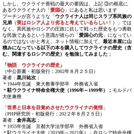
しかし、ウクライナ善戦の最大の要因は、上記 ③の根底に
あるウクライナ人の「
愛国心
」にあると私は思います
プーチンが言うような「
ウクライナ人は同じスラブ系民族の
兄弟
（
実はロシア人より劣ると考えているらしい
！）」では
なく、異民族やロシアの圧政に抗して戦った歴史をもつ勇敢
な民族であるという意識が彼らの「
愛国心の元
」になってい
るのではないかと考え、ネット情報に加えて、
最近本屋に山
積みになっている以下の本を購入してウクライナの歴史（含
む、関連するロシアの歴史）を勉強してみました
；
「
物語 ウクライナの歴史
」
（中公新書・初版発行：2002年８月２５日）
著者：
黒川祐次
；
＊1944年生誕 東大教養学部卒 外務省入省
＊
駐ウクライナ特命全権大使（1996年～1999年）；
モルドバ
大使兼務
「
世界と日本を目覚めさせたウクライナの覚悟
」
（PHP研究所・初版発行：202２年８月２５日）
著者：
倉井高志
；
＊1955年生誕 京都大学法学部卒 外務省入省
＊駐ウクライナ大使（2019年～2021年）；在ロシア特命全権