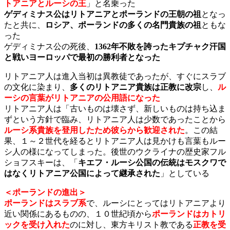
トアニアとルーシの王
」と名乗った
ゲディミナス公はリトアニアとポーランドの王朝の祖
となっ
たと共に、
ロシア、ポーランドの多くの名門貴族の祖
ともな
った
ゲディミナス公の死後、
1362年不敗を誇ったキプチャク汗国
と戦いヨーロッパで最初の勝利者となった
リトアニア人は進入当初は異教徒であったが、すぐにスラブ
の文化に染まり、
多くのリトアニア貴族は正教に改宗
し、
ル
ーシの言葉がリトアニアの公用語になった
リトアニア人は「古いものは壊さず、新しいものは持ち込ま
ずという方針で臨み、リトアニア人は少数であったことから
ルーシ系貴族を登用したため彼らから歓迎された
。この結
果、１～２世代を経るとリトアニア人は見かけも言葉もルー
シ人の様になってしまった。後世のウクライナの歴史家フル
ショフスキーは、「
キエフ・ルーシ公国の伝統はモスクワで
はなくリトアニア公国によって継承された
」としている
＜ポーランドの進出＞
ポーランドはスラブ系
で、ルーシにとってはリトアニアより
近い関係にあるものの、１０世紀頃から
ポーランドはカトリ
ックを受け入れた
のに対し、東方キリスト教である
正教を受