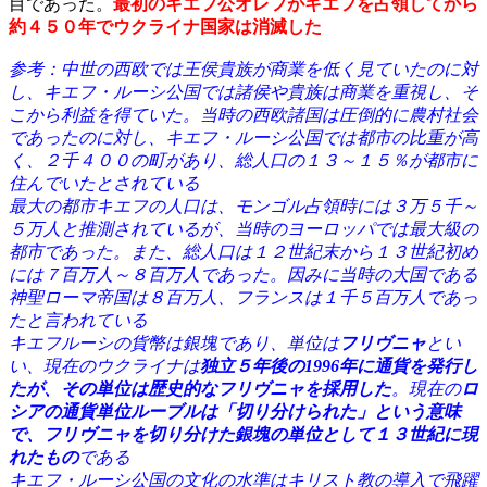
目であった。
最初のキエフ公オレフがキエフを占領してから
約４５０年でウクライナ国家は消滅した
参考：
中世の西欧では王侯貴族が商業を低く見ていたのに対
し、キエフ・ルーシ公国では諸侯や貴族は商業を重視し、そ
こから利益を得ていた。当時の西欧諸国は圧倒的に農村社会
であったのに対し、キエフ・ルーシ公国では都市の比重が高
く、２千４００の町があり、総人口の１３～１５％が都市に
住んでいたとされている
最大の都市キエフの人口は、モンゴル占領時には３万５千～
５万人と推測されているが、当時のヨーロッパでは最大級の
都市であった。また、総人口は１２世紀末から１３世紀初め
には７百万人～８百万人であった。因みに当時の大国である
神聖ローマ帝国は８百万人、フランスは１千５百万人であっ
たと言われている
キエフルーシの貨幣は銀塊であり、単位は
フリヴニャ
とい
い、現在のウクライナは
独立５年後の1996年に通貨を発行し
たが、その単位は歴史的なフリヴニャを採用した
。現在の
ロ
シアの通貨単位ルーブルは「切り分けられた」という意味
で、フリヴニャを切り分けた銀塊の単位として１３世紀に現
れたもの
である
キエフ・ルーシ公国の文化の水準はキリスト教の導入で飛躍