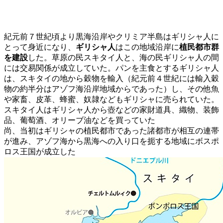
紀元前７世紀頃より黒海沿岸やクリミア半島はギリシャ人に
とって身近になり、
ギリシャ人
はこの地域沿岸に
植民都市群
を建設
した。草原の民スキタイ人と、海の民ギリシャ人の間
には交易関係が成立していた。パンを主食とするギリシャ人
は、スキタイの地から穀物を輸入（紀元前４世紀には輸入穀
物の約半分はアゾフ海沿岸地域からであった）し、その他魚
や家畜、皮革、蜂蜜、奴隷などもギリシャに売られていた。
スキタイ人はギリシャ人から壺などの家財道具、織物、装飾
品、葡萄酒、オリーブ油などを買っていた
尚、当初はギリシャの植民都市であった諸都市が相互の連帯
が進み、アゾフ海から黒海への入り口を扼する地域にボスポ
ロス王国が成立した