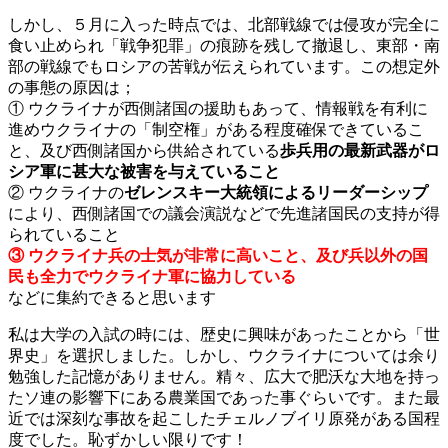
しかし、５月に入った時点では、北部戦線では侵攻が完全に
食い止められ「戦争犯罪」の痕跡を残して撤退し、東部・南
部の戦線でもロシアの苦戦が伝えられています。この想定外
の事態の原因は；
① ウクライナが西側諸国の援助もあって、情報戦を有利に
進めウクライナの「制空権」がある程度確保できているこ
と、及び西側諸国から供給されている
歩兵用の最新武器がロ
シア軍に甚大な被害を与えていること
② ウクライナの
ゼレンスキー大統領によるリーダーシップ
により、西側諸国での議会演説などで先進諸国民の支持が得
られていること
③ ウクライナ兵の士気が非常に高いこと、及び兵以外の国
民も全力でウクライナ軍に協力している
などに集約できると思います
私は大学の入試の時には、歴史に興味があったことから「世
界史」を選択しました。しかし、ウクライナについては余り
勉強した記憶がありません。精々、広大で肥沃な大地を持っ
たソ連の影響下にある農業国であった事ぐらいです。また最
近では深刻な事故を起こしたチェルノブイリ原発がある国程
度でした。恥ずかしい限りです！