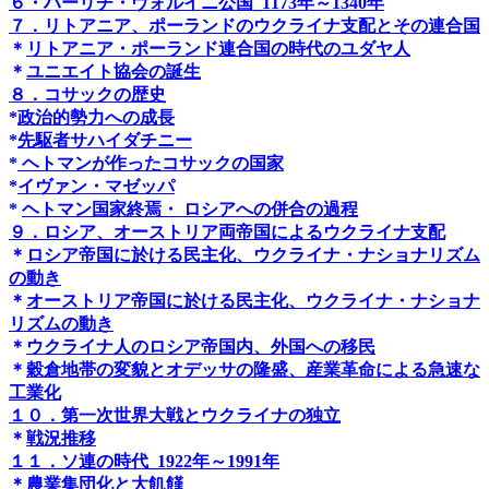
６・ハーリチ・ヴォルイニ公国_1173年～1340年
７．リトアニア、ポーランドのウクライナ支配とその連合国
＊
リトアニア・ポーランド連合国の時代のユダヤ人
＊
ユニエイト協会の誕生
８．コサックの歴史
*
政治的勢力への成長
*
先駆者サハイダチニー
*
ヘトマンが作ったコサックの国家
*
イヴァン・マゼッパ
*
ヘトマン国家終焉・ ロシアへの併合の過程
９．ロシア、オーストリア両帝国によるウクライナ支配
＊
ロシア帝国に於ける民主化、ウクライナ・ナショナリズム
の動き
＊
オーストリア帝国に於ける民主化、ウクライナ・ナショナ
リズムの動き
＊
ウクライナ人のロシア帝国内、外国への移民
＊
穀倉地帯の変貌とオデッサの隆盛、産業革命による急速な
工業化
１０．第一次世界大戦とウクライナの独立
＊
戦況推移
１１．ソ連の時代_1922年～1991年
＊
農業集団化と大飢饉