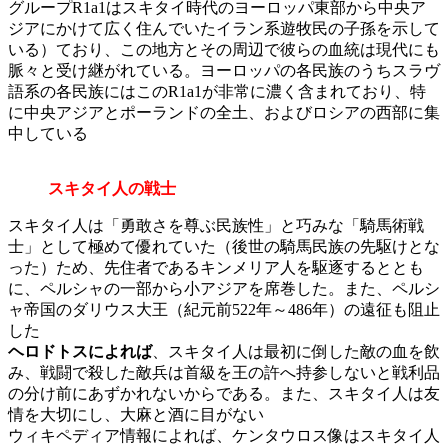
グループR1a1はスキタイ時代のヨーロッパ東部から中央ア
ジアにかけて広く住んでいたイラン系遊牧民の子孫を示して
いる）ており、この地方とその周辺で彼らの血統は現代にも
脈々と受け継がれている。ヨーロッパの各民族のうちスラヴ
語系の各民族にはこのR1a1が非常に濃く含まれており、特
に中央アジアとポーランドの全土、およびロシアの西部に集
中している
スキタイ人の戦士
スキタイ人は「勇敢さを尊ぶ民族性」と巧みな「騎馬術戦
士」として極めて優れていた（後世の騎馬民族の先駆けとな
った）ため、先住者であるキンメリア人を駆逐するととも
に、ペルシャの一部から小アジアを席巻した。また、ペルシ
ャ帝国のダリウス大王（紀元前522年～486年）の遠征も阻止
した
ヘロドトスによれば
、スキタイ人は最初に倒した敵の血を飲
み、戦闘で殺した敵兵は首級を王の許へ持参しないと戦利品
の分け前にあずかれないからである。また、スキタイ人は友
情を大切にし、大麻と酒に目がない
ウィキペディア情報によれば、ケンタウロス像はスキタイ人