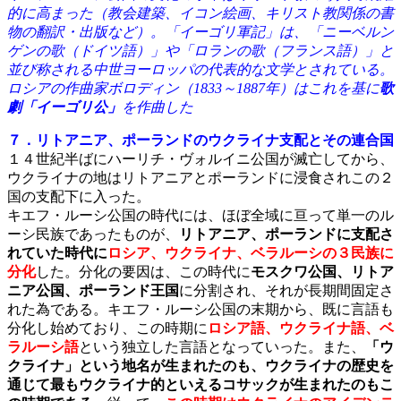
的に高まった（教会建築、イコン絵画、キリスト教関係の書
物の翻訳・出版など）。「イーゴリ軍記」は、「ニーベルン
ゲンの歌（ドイツ語）」や「ロランの歌（フランス語）」と
並び称される中世ヨーロッパの代表的な文学とされている。
ロシアの作曲家ボロディン（1833～1887年）はこれを基に
歌
劇「イーゴリ公」
を作曲した
７．リトアニア、ポーランドのウクライナ支配とその連合国
１４世紀半ばにハーリチ・ヴォルイニ公国が滅亡してから、
ウクライナの地はリトアニアとポーランドに浸食されこの２
国の支配下に入った。
キエフ・ルーシ公国の時代には、ほぼ全域に亘って単一のル
ーシ民族であったものが、
リトアニア、
ポーランドに支配さ
れていた時代に
ロシア、ウクライナ、ベラルーシの３民族に
分化
した。分化の要因は、この時代に
モスクワ公国、リトア
ニア公国、ポーランド王国
に分割され、それが長期間固定さ
れた為である。キエフ・ルーシ公国の末期から、既に言語も
分化し始めており、この時期に
ロシア語、ウクライナ語、ベ
ラルーシ語
という独立した言語となっていった。また、
「ウ
クライナ」という地名が生まれたのも、ウクライナの歴史を
通じて最もウクライナ的といえるコサックが生まれたのもこ