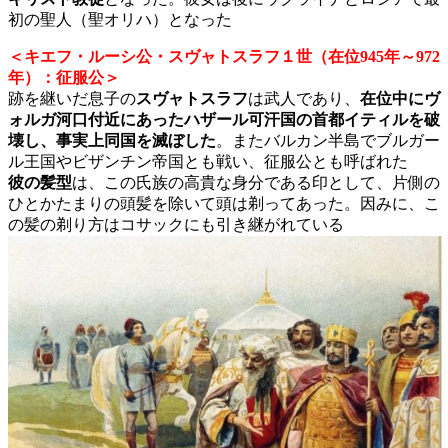
初の聖人（聖オリハ）となった
＜キエフ・ルーシ公・スヴャトスラフ１世（在位945年～972
年）：征服公＞
跡を継いだ息子の
スヴャトスラフ
は武人であり、
在位中にヴ
ォルガ河口付近にあったハザール可汗国の首都イティルを破
壊し、事実上同国を滅ぼした
。またバルカン半島でブルガー
ル王国やビザンチン帝国とも戦い、征服公とも呼ばれた
彼の髪型
は、この氏族の高貴な身分である印として、片側の
ひとかたまりの頭髪を除いて頭は剃ってあった。因みに、こ
の髪の剃り方はコサックにも引き継がれている