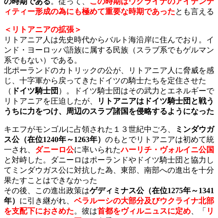
の時期である
。従って、
この時期はウクライナのアイデンテ
ィティー形成の為にも極めて重要な時期であった
とも言える
＜リトアニアの拡張＞
リトアニア人は先史時代からバルト海沿岸に住んでおり。イ
ンド・ヨーロッパ語族に属する民族（スラブ系でもゲルマン
系でもない）である。
北ポーランドのカトリックの公が、リトアニア人に脅威を感
じ、十字軍から戻ってきたドイツの騎士たちを定住させた
（
ドイツ騎士団
）。ドイツ騎士団はその武力とエネルギーで
リトアニアを圧迫したが、
リトアニアはドイツ騎士団と戦う
うちに力をつけ、周辺のスラブ諸国を侵略するようになった
キエフがモンゴルに占領された１３世紀中ごろ、
ミンダウガ
ス公（在位1240年～1263年）
のもとでリトアニアは初めて統
一され、
ダニーロ公
に率いられた
ハーリチ・ヴォルイニ公国
と
対峙した。ダニーロはポーランドやドイツ騎士団と協力し
てミンダウガス公に対抗した為、東部、南部への進出を十分
果たすことはできなかった
その後、この進出政策は
ゲディミナス公（在位1275年～1341
年）
に引き継がれ、
ベラルーシの大部分及びウクライナ北部
を支配下におさめた
。彼は
首都をヴィルニュスに定め
、「
リ