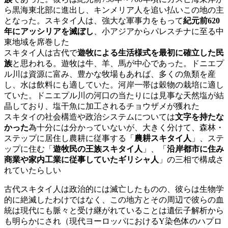
ら黒海東北部に進出し、キンメリア人を追い払いこの地の主
となった。スキタイ人は、強大な軍事力をもって
紀元前620
年にアッシリアを滅ぼし
、小アジアからパレスチナに至る中
東地域を席巻した
スキタイ人は古代で
遊牧による生活様式を最初に確立した民
族
と思われる。遊牧は牛、羊、馬が中心であった。ドニエプ
ル川は資源に富み、豊かな牧場もあれば、多くの魚類を産
し、水は飲料にも適していた。河岸一帯は穀物の栽培に適し
ていた。ドニエプル川の河口の当たりには見事な天然塩が結
晶しており、塩干魚に加工されるチョウザメが獲れた
スキタイの社会構造や政治システムについては
文字を持たな
かった
為十分には分かっていないが、大きく分けて、森林・
ステップに居住し農耕に従事する「
農耕スキタイ人
」、ステ
ップに住む「
遊牧民の王族スキタイ人
」、「
沿岸都市に住み
商業や家内工業に従事していたギリシャ人
」の三相で構成さ
れていたらしい
古代スキタイ人は政治的には滅亡したものの、彼らは生物学
的に絶滅したわけではなく、この地方とその周辺で彼らの血
統は現代にも脈々と受け継がれていることは遺伝子解析から
も明らかにされ（現代ヨーロッパにおけるY染色体のハプロ