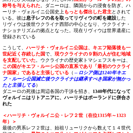
称号を与えられた
。ダニーロは、隣国からの浸食を防ぎ、ハ
ーリチ・ヴォルイニ公国史上
もっとも傑出した君主
とされて
いる。彼は
息子レフの名を取ってリヴィウの町を建設
した
リヴィウは後世ウクライナ西部の中心となり、ウクライナ・
ナショナリズムの拠点となった。現在リヴィウは世界遺産に
登録されている
こうして、
ハーリチ・ヴォルイニ公国は、キエフ陥落後も一
世紀近く存続した国
で、
現ウクライナの９割の人が住む地域
を支配していた
。ウクライナの歴史家トマシェフスキーは、
この国がキエフ・ルーシ公国の直系であり「最初のウクライ
ナ国家」であると主張している
（
⇔ロシア側は1240年キエ
フ・ルーシ公国滅亡後ウクライナは継承すべき国家が無かっ
たと主張してる
）
ダニーロの死後は周辺各国の干渉を招き、
1340年代になって
ヴォルイニはリトアニアに、ハーリチはポーランドに併合さ
れた
＜ハーリチ・ヴォルイニ公・レフ２世（在位1315年～1323
年）＞
最後の男系レフ２世は、始祖リューリクから数えて１４世代