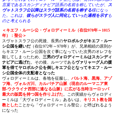
言葉であるスカンディナビア語系の名前を称していたが、
ス
ヴャトスラフ公以降はスラヴ語系の名前を称する
様になっ
た。これは、
彼らがスラヴ人に同化していった過程を示す
も
のと考えられる
＜キエフ・ルーシ公・ヴォロディーミル（在位978年～1015
年）：聖公＞
スヴャトスラフ公の死後、長男の
ヤロボルクがキエフ・ルー
シ公国を継いだ
（在位972年～978年）が、兄弟相続の原則か
らキエフ・ルーシ公国を次ぐ事になっていた次男のオレフを
殺してしまったため、
三男のヴォロディーミルはスカンディ
ナビアに逃げた
。その後、ルーツである
ヴァリャーグ人の援
軍を得てヤロボルク公を倒しキエフ公となってキエフ・ルー
シ公国全体の支配者となった
ヴォロディーミルは、各地を征服し、
バルト海、黒海、アゾ
フ海、ヴォルガ川、カルパチア山脈（現在のルーマニア東
部-ウクライナ西部に連なる山脈）に広がる当時ヨーロッパ
最大の版図を持つ国を作り上げた
。この実績からヴォロディ
ーミルは「大ヴォロディーミル」あるいは、
キリスト教を国
教とした
ことから「ヴォロディーミル聖公」と呼ばれるよう
になった