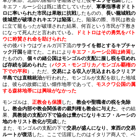
軍が東部、北部の諸都市を陥落させた後
キエフを包囲
した。
キエフ・ルーシ公は既に逃亡していたが、
軍事指導者ドミト
ロに率いられた市民は果敢に抗戦
したものの、
長い籠城戦の
後城壁が破壊されキエフは陥落
した。陥落の際、市民は教会
に立て籠もったが破壊された結果、何百という市民が下敷き
になって死んだと言われている。
ドミトロはその勇気をバト
ウに称賛され命を助けられた
その後バトウはヴォルガ川下流の
サライを都とするキプチャ
ック汗国
を建てた。これにより
キエフ・ルーシ公国は終焉
し
たものの、
個々の緒公国はモンゴルの支配に服し税を収めれ
ば存続を認められた
（
パクス・モンゴリカ／モンゴル覇権の
下での平和
）。ただ、
交易による収入が見込まれるクリミア
半島では直轄統治
が行われた。
モンゴルが支配を欲した地域
は、彼らの故郷に近い畑作地帯であって、
モスクワ公国の属
する森林地帯には興味がなかった
モンゴルは、
正教会も保護
した。
教会や聖職者の税を免除
し、教会内部や教会関係者の裁判権も教会に与えた
。その結
果、
異教徒の支配の下で協会は豊かになりキエフ・ルーシの
地のキリスト教化が完成
した
また、モンゴルの支配の下で
交易が盛んになり、東西の交易
ルートが復活
した。ここで活躍したのはイタリア商人で、ベ