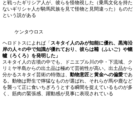
と戦ったギリシア人が、彼らを怪物視した（乗馬文化を持た
ないギリシャ人が騎馬民族を見て怪物と見間違った）ものだ
という説がある
ケンタウロス
ヘロドトスによれば「
スキタイ人のみが知能に優れ、黒海沿
岸の人々の中で知識が優れており、彼らは鞴（ふいご）や轆
轤（ろくろ）を発明した」
スキタイ人の古墳の中でも、ドニエプル川の中・下流域、ク
リミヤ半島からの出土品は極めて芸術性が高い。出土品から
分かるスキタイ芸術の特徴は、
動物意匠
と
黄金への偏愛
であ
る。動物は野生で獰猛なものが選ばれ、それらが馬や鹿など
を襲って正に食いちぎろうとする瞬間を捉えているものが多
く、筋肉の緊張感、躍動感が見事に表現されている