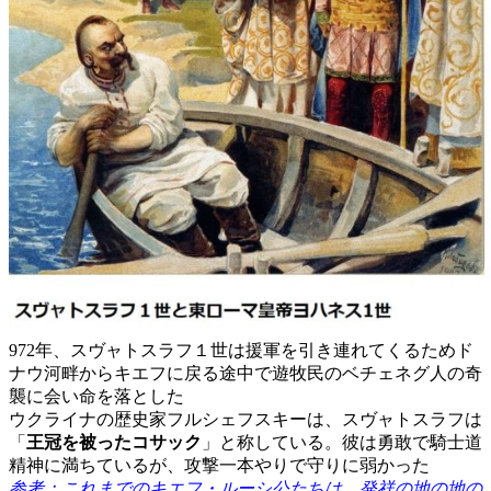
972年、スヴャトスラフ１世は援軍を引き連れてくるためド
ナウ河畔からキエフに戻る途中で遊牧民のベチェネグ人の奇
襲に会い命を落とした
ウクライナの歴史家フルシェフスキーは、スヴャトスラフは
「
王冠を被ったコサック
」と称している。彼は勇敢で騎士道
精神に満ちているが、攻撃一本やりで守りに弱かった
参考：これまでのキエフ・ルーシ公たちは、発祥の地の地の